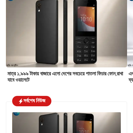
মাত্র ১,৯৯৯ টাকায় বাজারে এলো দেশের সবচেয়ে পাতলা ফিচার ফোন,রাখা
এক
যাবে ওয়ালেটে
ব্
সর্বশেষ নিউজ