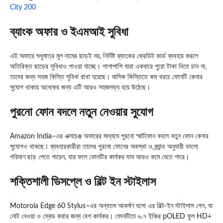
City 200
ব্যাংক অফার ও ইএমআই সুবিধা
এই অফারে শুধুমাত্র মূল দামের ছাড়ই নয়, নির্দিষ্ট ব্যাংকের ক্রেডিট কার্ড ব্যবহার করলে
অতিরিক্ত ছাড়ের সুবিধাও পাওয়া যাচ্ছে। পাশাপাশি যারা একবারে পুরো টাকা দিতে চান না,
তাদের জন্য সহজ কিস্তি সুবিধা রাখা হয়েছে। মাসিক কিস্তিতে কম খরচে ফোনটি কেনার
সুযোগ থাকায় অনেকের জন্য এটি আরও সহজলভ্য হয়ে উঠেছে।
পুরনো ফোন বদলে নতুন নেওয়ার সুযোগ
Amazon India
–এর এক্সচেঞ্জ অফারের মাধ্যমে পুরনো স্মার্টফোন বদলে নতুন ফোন কেনার
সুযোগও থাকছে। ব্যবহারকারীরা তাদের পুরনো ফোনের অবস্থা ও ব্র্যান্ড অনুযায়ী ভালো
পরিমাণ ছাড় পেতে পারেন, যার ফলে ফোনটির কার্যকর দাম আরও কমে যেতে পারে।
শক্তিশালী ডিসপ্লে ও বিল্ট ইন স্টাইলাস
Motorola Edge 60 Stylus–এর অন্যতম আকর্ষণ হলো এর বিল্ট-ইন স্টাইলাস পেন, যা
নোট নেওয়া ও স্কেচ করার জন্য বেশ কার্যকর। ফোনটিতে ৬.৭ ইঞ্চির pOLED ফুল HD+