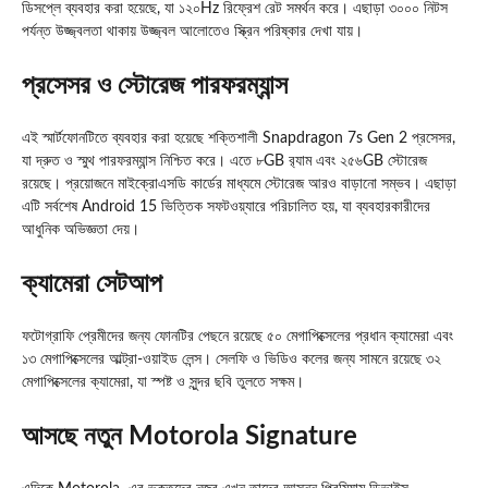
ডিসপ্লে ব্যবহার করা হয়েছে, যা ১২০Hz রিফ্রেশ রেট সমর্থন করে। এছাড়া ৩০০০ নিটস
পর্যন্ত উজ্জ্বলতা থাকায় উজ্জ্বল আলোতেও স্ক্রিন পরিষ্কার দেখা যায়।
প্রসেসর ও স্টোরেজ পারফরম্যান্স
এই স্মার্টফোনটিতে ব্যবহার করা হয়েছে শক্তিশালী Snapdragon 7s Gen 2 প্রসেসর,
যা দ্রুত ও স্মুথ পারফরম্যান্স নিশ্চিত করে। এতে ৮GB র‍্যাম এবং ২৫৬GB স্টোরেজ
রয়েছে। প্রয়োজনে মাইক্রোএসডি কার্ডের মাধ্যমে স্টোরেজ আরও বাড়ানো সম্ভব। এছাড়া
এটি সর্বশেষ Android 15 ভিত্তিক সফটওয়্যারে পরিচালিত হয়, যা ব্যবহারকারীদের
আধুনিক অভিজ্ঞতা দেয়।
ক্যামেরা সেটআপ
ফটোগ্রাফি প্রেমীদের জন্য ফোনটির পেছনে রয়েছে ৫০ মেগাপিক্সেলের প্রধান ক্যামেরা এবং
১৩ মেগাপিক্সেলের আল্ট্রা-ওয়াইড লেন্স। সেলফি ও ভিডিও কলের জন্য সামনে রয়েছে ৩২
মেগাপিক্সেলের ক্যামেরা, যা স্পষ্ট ও সুন্দর ছবি তুলতে সক্ষম।
আসছে নতুন Motorola Signature