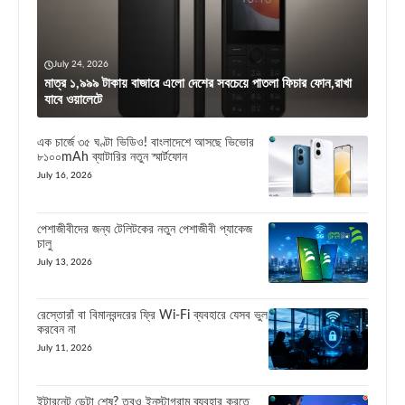
July 24, 2026
মাত্র ১,৯৯৯ টাকায় বাজারে এলো দেশের সবচেয়ে পাতলা ফিচার ফোন,রাখা
যাবে ওয়ালেটে
এক চার্জে ৩৫ ঘণ্টা ভিডিও! বাংলাদেশে আসছে ভিভোর
৮১০০mAh ব্যাটারির নতুন স্মার্টফোন
July 16, 2026
পেশাজীবীদের জন্য টেলিটকের নতুন পেশাজীবী প্যাকেজ
চালু
July 13, 2026
রেস্তোরাঁ বা বিমানবন্দরের ফ্রি Wi-Fi ব্যবহারে যেসব ভুল
করবেন না
July 11, 2026
ইন্টারনেট ডেটা শেষ? তবুও ইনস্টাগ্রাম ব্যবহার করতে