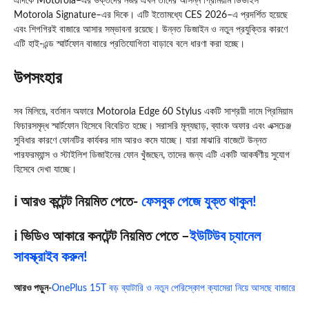
এদিকে
Motorola
–এর ভক্তদের নজর এখন তাদের আসন্ন প্রিমিয়াম ডিভাইস
Motorola Signature–এর দিকে। এটি ইতোমধ্যে
CES 2026
–এ প্রদর্শিত হয়েছে
এবং শিগগিরই বাজারে আসার সম্ভাবনা রয়েছে। উন্নত ডিজাইন ও নতুন প্রযুক্তির কারণে
এটি হাই-এন্ড স্মার্টফোন বাজারে প্রতিযোগিতা বাড়াবে বলে ধারণা করা হচ্ছে।
উপসংহার
সব মিলিয়ে, বর্তমান অফারে Motorola Edge 60 Stylus একটি সাশ্রয়ী দামে প্রিমিয়াম
ফিচারসমৃদ্ধ স্মার্টফোন হিসেবে বিবেচিত হচ্ছে। সরাসরি মূল্যছাড়, ব্যাংক অফার এবং এক্সচেঞ্জ
সুবিধার কারণে ফোনটির কার্যকর দাম আরও কমে যাচ্ছে। যারা মাঝারি বাজেটে উন্নত
পারফরম্যান্স ও স্টাইলিশ ডিজাইনের ফোন খুঁজছেন, তাদের জন্য এটি একটি আকর্ষণীয় সুযোগ
হিসেবে দেখা যাচ্ছে।
ℹ️ আরও কন্টেন্ট নিয়মিত পেতে-
ফেসবুক পেজে যুক্ত থাকুন!
ℹ️ ভিডিও আকারে কনটেন্ট নিয়মিত পেতে –
ইউটিউব চ্যানেল
সাবস্ক্রাইব করুন!
আ
রও পড়ুন-
OnePlus 15T বড় ব্যাটারি ও নতুন পেরিস্কোপ ক্যামেরা নিয়ে আসছে বাজারে