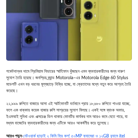
পকেটবান্ধব দামে প্রিমিয়াম ফিচারের স্মার্টফোন খুঁজছেন এমন ব্যবহারকারীদের জন্য দারুণ
সুযোগ তৈরি হয়েছে। জনপ্রিয় ব্র্যান্ড
Motorola
–এর
Motorola Edge 60 Stylus
মডেলটি এখন বড় ধরনের মূল্যছাড়ে বিক্রি হচ্ছে, যা ক্রেতাদের মধ্যে নতুন করে আগ্রহ তৈরি
করেছে।
২২,৯৯৯ রুপিতে বাজারে আসা এই স্মার্টফোনটি বর্তমানে প্রায় ১৮,৬৮০ রুপিতে পাওয়া যাচ্ছে,
ফলে এক ধাক্কায় কয়েক হাজার রুপি সাশ্রয়ের সুযোগ মিলছে। একই সঙ্গে ব্যাংক অফার,
ইএমআই সুবিধা এবং এক্সচেঞ্জ ডিল থাকায় ফোনটির কার্যকর দাম আরও কমে যেতে পারে, যা
মধ্যম বাজেটের ব্যবহারকারীদের জন্য এটিকে আরও আকর্ষণীয় করে তুলেছে।
আ
রও পড়ুন-
নেটওয়ার্ক ছাড়াই ২ কিমি ফ্রি কল! ৫০MP ক্যামেরা ও ১২GB র‍্যামে itel