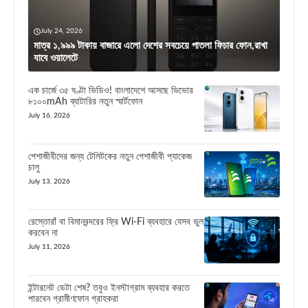
July 24, 2026
মাত্র ১,৯৯৯ টাকায় বাজারে এলো দেশের সবচেয়ে পাতলা ফিচার ফোন,রাখা
যাবে ওয়ালেটে
এক চার্জে ৩৫ ঘণ্টা ভিডিও! বাংলাদেশে আসছে ভিভোর
৮১০০mAh ব্যাটারির নতুন স্মার্টফোন
July 16, 2026
পেশাজীবীদের জন্য টেলিটকের নতুন পেশাজীবী প্যাকেজ
চালু
July 13, 2026
রেস্তোরাঁ বা বিমানবন্দরের ফ্রি Wi-Fi ব্যবহারে যেসব ভুল
করবেন না
July 11, 2026
ইন্টারনেট ডেটা শেষ? তবুও ইনস্টাগ্রাম ব্যবহার করতে
পারবেন গ্রামীণফোন গ্রাহকরা