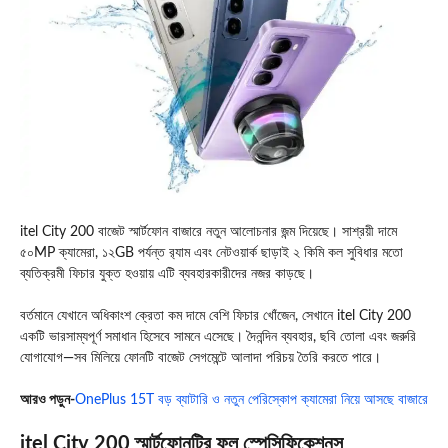
itel City 200 বাজেট স্মার্টফোন বাজারে নতুন আলোচনার জন্ম দিয়েছে। সাশ্রয়ী দামে
৫০MP ক্যামেরা, ১২GB পর্যন্ত র‍্যাম এবং নেটওয়ার্ক ছাড়াই ২ কিমি কল সুবিধার মতো
ব্যতিক্রমী ফিচার যুক্ত হওয়ায় এটি ব্যবহারকারীদের নজর কাড়ছে।
বর্তমানে যেখানে অধিকাংশ ক্রেতা কম দামে বেশি ফিচার খোঁজেন, সেখানে itel City 200
একটি ভারসাম্যপূর্ণ সমাধান হিসেবে সামনে এসেছে। দৈনন্দিন ব্যবহার, ছবি তোলা এবং জরুরি
যোগাযোগ—সব মিলিয়ে ফোনটি বাজেট সেগমেন্টে আলাদা পরিচয় তৈরি করতে পারে।
আরও পড়ুন-
OnePlus 15T বড় ব্যাটারি ও নতুন পেরিস্কোপ ক্যামেরা নিয়ে আসছে বাজারে
itel City 200 স্মার্টফোনটির ফুল স্পেসিফিকেশনস