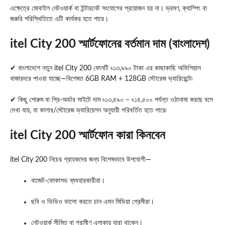
এক্ষেত্রে মোবাইল নেটওয়ার্ক বা ইন্টারনেট সংযোগের প্রয়োজন হয় না। ভ্রমণ, ক্যাম্পিং বা
জরুরি পরিস্থিতিতে এটি কার্যকর হতে পারে।
itel City 200 স্মার্টফোনের বর্তমান দাম (বাংলাদেশ)
✔ বাংলাদেশে নতুন itel City 200 ফোনটি ৳১৩,৯৯০ টাকা এর কাছাকাছি অফিশিয়াল
বাজারদরে পাওয়া যাচ্ছে—বিশেষত 6GB RAM + 128GB স্টোরেজ ভ্যারিয়েন্টে৷
✔ কিছু শোরুম বা প্রি-অর্ডার সাইটে দাম ৳১৩,৪৯০ – ৳১৪,৫০০ পর্যন্ত ওঠানামা করছে বলে
দেখা যায়, যা কালার/স্টোরেজ ভ্যারিয়েশন অনুযায়ী পরিবর্তিত হতে পারে৷
itel City 200 স্মার্টফোন কারা কিনবেন
itel City 200
নিচের গ্রাহকদের জন্য বিশেষভাবে উপযোগী—
বাজেট-ফোকাসড ব্যবহারকারীরা।
ছবি ও ভিডিও ভালো করতে চান এমন মিডিয়া প্রেমীরা।
নেটওয়ার্ক সীমিত বা গ্রামীণ এলাকায় যারা থাকেন।