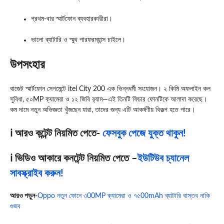
প্রথম-বার স্মার্টফোন ব্যবহারকারীরা।
ভালো ব্যাটারি ও স্মুথ পারফরম্যান্স চাইলে।
উপসংহার
বাজেট স্মার্টফোন সেগমেন্টে itel City 200 এক ভিন্নধর্মী সংযোজন। ২ কিমি অফলাইন কল
সুবিধা, ৫০MP ক্যামেরা ও ১২ জিবি র‍্যাম—এই তিনটি ফিচার ফোনটিকে আলাদা করেছে।
কম দামে নতুন অভিজ্ঞতা খুঁজছেন যারা, তাদের জন্য এটি আকর্ষণীয় বিকল্প হতে পারে।
ℹ️ আরও কন্টেন্ট নিয়মিত পেতে-
ফেসবুক পেজে যুক্ত থাকুন!
ℹ️ ভিডিও আকারে কনটেন্ট নিয়মিত পেতে –
ইউটিউব চ্যানেল
সাবস্ক্রাইব করুন!
আরও পড়ুন-
Oppo নতুন ফোনে ৩00MP ক্যামেরা ও ৭৫00mAh ব্যাটারি বাস্তব নাকি
গুজব