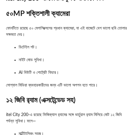
৫০MP শক্তিশালী ক্যামেরা
ফোনটিতে রয়েছে ৫০ মেগাপিক্সেলের প্রধান ক্যামেরা, যা এই বাজেটে বেশ ভালো ছবি তোলার
সক্ষমতা দেয়।
ডিটেইল শট।
নাইট মোড সুবিধা।
AI বিউটি ও পোর্ট্রেট ফিচার।
সোশ্যাল মিডিয়া ব্যবহারকারীদের জন্য এটি ভালো অপশন হতে পারে।
১২ জিবি র‍্যাম (এক্সটেন্ডেড সহ)
itel City 200-এ রয়েছে ফিজিক্যাল র‍্যামের সঙ্গে ভার্চুয়াল র‍্যাম মিলিয়ে মোট ১২ জিবি
পর্যন্ত সুবিধা। ফলে—
মাল্টিটাস্কিং সহজ।