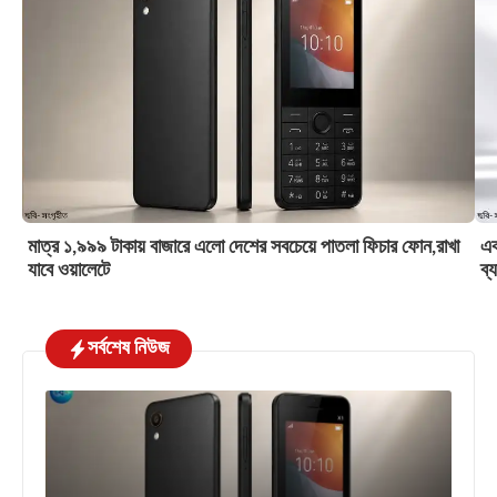
মাত্র ১,৯৯৯ টাকায় বাজারে এলো দেশের সবচেয়ে পাতলা ফিচার ফোন,রাখা
এক
যাবে ওয়ালেটে
ব্
সর্বশেষ নিউজ