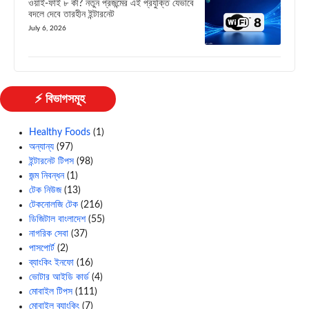
ওয়াই-ফাই ৮ কী? নতুন প্রজন্মের এই প্রযুক্তি যেভাবে
বদলে দেবে তারহীন ইন্টারনেট
July 6, 2026
⚡ বিভাগসমূহ
Healthy Foods
(1)
অন্যান্য
(97)
ইন্টারনেট টিপস
(98)
জন্ম নিবন্ধন
(1)
টেক নিউজ
(13)
টেকনোলজি টেক
(216)
ডিজিটাল বাংলাদেশ
(55)
নাগরিক সেবা
(37)
পাসপোর্ট
(2)
ব্যাংকিং ইনফো
(16)
ভোটার আইডি কার্ড
(4)
মোবাইল টিপস
(111)
মোবাইল ব্যাংকিং
(7)