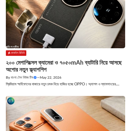
মোবাইল রিভিউ
২০০ মেগাপিক্সেল ক্যামেরা ও ৭০৫০mAh ব্যাটারি নিয়ে আসছে
অপোর নতুন ফ্ল্যাগশিপ
By
বাংলা টেক নিউজ টিম
—
May 22, 2026
প্রিমিয়াম স্মার্টফোনের বাজারে নতুন চমক নিয়ে হাজির হচ্ছে OPPO। অ্যাপল ও স্যামসাংয়ের....