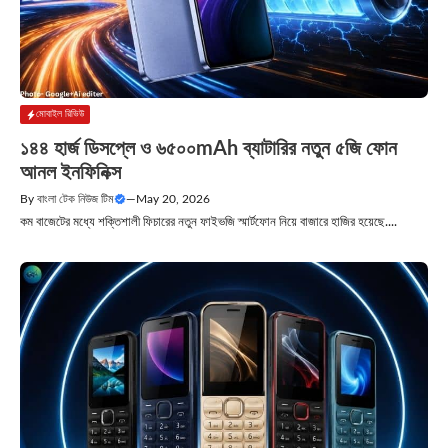
মোবাইল রিভিউ
১৪৪ হার্জ ডিসপ্লে ও ৬৫০০mAh ব্যাটারির নতুন ৫জি ফোন
আনল ইনফিনিক্স
By
বাংলা টেক নিউজ টিম
—
May 20, 2026
কম বাজেটের মধ্যে শক্তিশালী ফিচারের নতুন ফাইভজি স্মার্টফোন নিয়ে বাজারে হাজির হয়েছে....