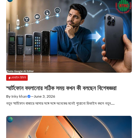
মোবাইল রিভিউ
স্মার্টফোন বদলানোর সঠিক সময় কখন কী বলছেন বিশেষজ্ঞরা
By
Inky khan
—
June 3, 2026
নতুন স্মার্টফোন বাজারে আসার সঙ্গে সঙ্গে অনেকের মনেই পুরোনো ডিভাইস বদলে নতুন....