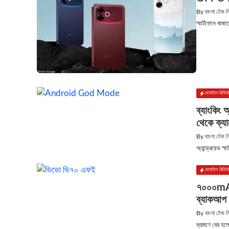
By
বাংলা টেক 
স্মার্টফোন বা
মোবাইল রিভি
ব্যাংকিং
থেকে ক্যা
By
বাংলা টেক 
অ্যান্ড্রয়েড স
মোবাইল রিভি
৭০০০mAh 
ব্যাকআপ
By
বাংলা টেক 
ভ্রমণে বের হলে 