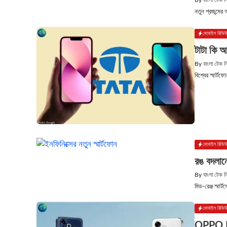
By
বাংলা টেক 
নতুন প্রজন্মে
মোবাইল রিভি
টাটা কি আ
By
বাংলা টেক 
বিশ্বের স্মার
মোবাইল রিভি
রঙ বদলানো
By
বাংলা টেক 
মিড-রেঞ্জ স্মার
মোবাইল রিভি
OPPO F3