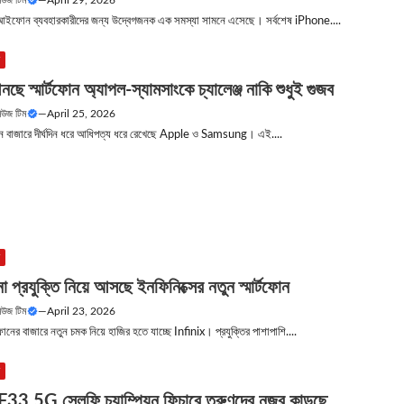
নিউজ টিম
—
April 29, 2026
র আইফোন ব্যবহারকারীদের জন্য উদ্বেগজনক এক সমস্যা সামনে এসেছে। সর্বশেষ iPhone....
উ
নছে স্মার্টফোন অ্যাপল-স্যামসাংকে চ্যালেঞ্জ নাকি শুধুই গুজব
নিউজ টিম
—
April 25, 2026
্টফোন বাজারে দীর্ঘদিন ধরে আধিপত্য ধরে রেখেছে Apple ও Samsung। এই....
উ
 প্রযুক্তি নিয়ে আসছে ইনফিনিক্সের নতুন স্মার্টফোন
নিউজ টিম
—
April 23, 2026
্টফোনের বাজারে নতুন চমক নিয়ে হাজির হতে যাচ্ছে Infinix। প্রযুক্তির পাশাপাশি....
উ
3 5G সেলফি চ্যাম্পিয়ন ফিচারে তরুণদের নজর কাড়ছে