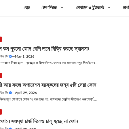
হোম
টেক নিউজ
মোবাইল ও ইন্টারনেট
নাগ
উ
ম কম পুরনো ফোন বেশি দামে বিক্রি করছে স্যামসাং
নিউজ টিম
—
May 1, 2026
িয়ায় সাধারণ নিয়ম হলো—ব্যবহৃত বা রিফারবিশড ফোনের দাম সবসময় নতুন ডিভাইসের....
উ
যাটারি আর সহজ অপারেশন বয়স্কদের জন্য ৫টি সেরা ফোন
নিউজ টিম
—
April 29, 2026
তিনির্ভর যুগে মোবাইল ফোন শুধু তরুণদের নয়, বয়স্কদের দৈনন্দিন জীবনেরও গুরুত্বপূর্ণ....
উ
নে সমস্যা চার্জ দিলেও চালু হচ্ছে না ফোন