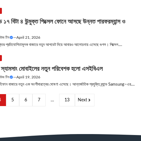
উ
য়েড ১৭ বিটা ৪ উন্মুক্ত পিক্সেল ফোনে আসছে উন্নত পারফরম্যান্স ও
নিউজ টিম
—
April 21, 2026
রযুক্তির প্রতিযোগিতামূলক বাজারে নতুন আপডেট নিয়ে আবারও আলোচনায় এসেছে গুগল। পিক্সেল....
উ
ে স্যামসাং মোবাইলের নতুন পরিবেশক হলো এসইবিএল
নিউজ টিম
—
April 19, 2026
ার্টফোন বাজারে নতুন এক অংশীদারত্বের ঘোষণা এসেছে। আন্তর্জাতিক প্রযুক্তি ব্র্যান্ড Samsung–এর....
4
5
6
7
…
13
Next