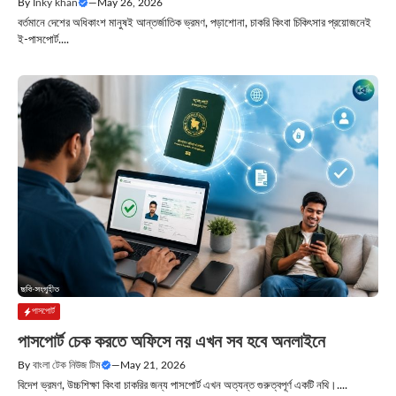
By
Inky khan
—
May 26, 2026
বর্তমানে দেশের অধিকাংশ মানুষই আন্তর্জাতিক ভ্রমণ, পড়াশোনা, চাকরি কিংবা চিকিৎসার প্রয়োজনেই
ই-পাসপোর্ট....
পাসপোর্ট
পাসপোর্ট চেক করতে অফিসে নয় এখন সব হবে অনলাইনে
By
বাংলা টেক নিউজ টিম
—
May 21, 2026
বিদেশ ভ্রমণ, উচ্চশিক্ষা কিংবা চাকরির জন্য পাসপোর্ট এখন অত্যন্ত গুরুত্বপূর্ণ একটি নথি।....