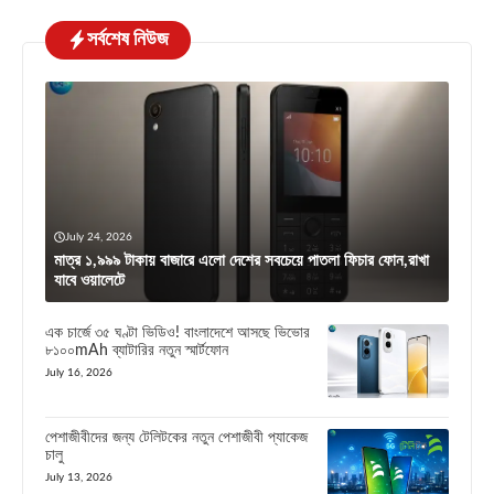
সর্বশেষ নিউজ
July 24, 2026
মাত্র ১,৯৯৯ টাকায় বাজারে এলো দেশের সবচেয়ে পাতলা ফিচার ফোন,রাখা
যাবে ওয়ালেটে
এক চার্জে ৩৫ ঘণ্টা ভিডিও! বাংলাদেশে আসছে ভিভোর
৮১০০mAh ব্যাটারির নতুন স্মার্টফোন
July 16, 2026
পেশাজীবীদের জন্য টেলিটকের নতুন পেশাজীবী প্যাকেজ
চালু
July 13, 2026