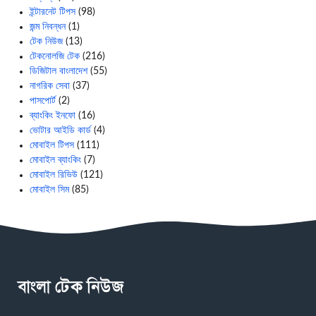
ইন্টারনেট টিপস
(98)
জন্ম নিবন্ধন
(1)
টেক নিউজ
(13)
টেকনোলজি টেক
(216)
ডিজিটাল বাংলাদেশ
(55)
নাগরিক সেবা
(37)
পাসপোর্ট
(2)
ব্যাংকিং ইনফো
(16)
ভোটার আইডি কার্ড
(4)
মোবাইল টিপস
(111)
মোবাইল ব্যাংকিং
(7)
মোবাইল রিভিউ
(121)
মোবাইল সিম
(85)