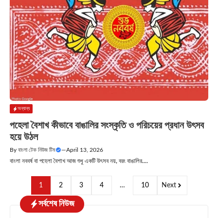
অন্যান্য
পহেলা বৈশাখ কীভাবে বাঙালির সংস্কৃতি ও পরিচয়ের প্রধান উৎসব
হয়ে উঠল
By
বাংলা টেক নিউজ টিম
—
April 13, 2026
বাংলা নববর্ষ বা পহেলা বৈশাখ আজ শুধু একটি উৎসব নয়, বরং বাঙালির....
1
2
3
4
…
10
Next
সর্বশেষ নিউজ