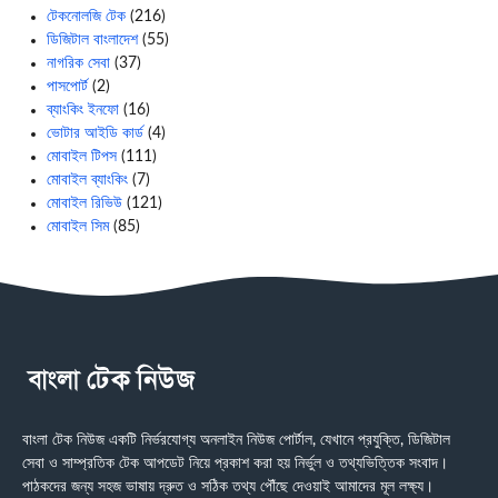
টেকনোলজি টেক
(216)
ডিজিটাল বাংলাদেশ
(55)
নাগরিক সেবা
(37)
পাসপোর্ট
(2)
ব্যাংকিং ইনফো
(16)
ভোটার আইডি কার্ড
(4)
মোবাইল টিপস
(111)
মোবাইল ব্যাংকিং
(7)
মোবাইল রিভিউ
(121)
মোবাইল সিম
(85)
বাংলা টেক নিউজ একটি নির্ভরযোগ্য অনলাইন নিউজ পোর্টাল, যেখানে প্রযুক্তি, ডিজিটাল
সেবা ও সাম্প্রতিক টেক আপডেট নিয়ে প্রকাশ করা হয় নির্ভুল ও তথ্যভিত্তিক সংবাদ।
পাঠকদের জন্য সহজ ভাষায় দ্রুত ও সঠিক তথ্য পৌঁছে দেওয়াই আমাদের মূল লক্ষ্য।