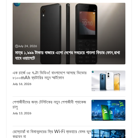
July 24, 2026
মাত্র ১,৯৯৯ টাকায় বাজারে এলো দেশের সবচেয়ে পাতলা ফিচার ফোন,রাখা
যাবে ওয়ালেটে
এক চার্জে ৩৫ ঘণ্টা ভিডিও! বাংলাদেশে আসছে ভিভোর
৮১০০mAh ব্যাটারির নতুন স্মার্টফোন
July 16, 2026
পেশাজীবীদের জন্য টেলিটকের নতুন পেশাজীবী প্যাকেজ
চালু
July 13, 2026
রেস্তোরাঁ বা বিমানবন্দরের ফ্রি Wi-Fi ব্যবহারে যেসব ভুল
করবেন না