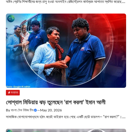
অষ্টম শ্রেণির শিক্ষার্থীদের জন্য চালু হওয়া অনলাইন রেজিস্ট্রেশন কার্যক্রম আপাতত স্থগিত করেছে....
অন্যান্য
সোশ্যাল মিডিয়ায় ঝড় তুলেছেন ‘রাগ করলা’ ইমান আলী
By
বাংলা টেক নিউজ টিম
—
May 20, 2026
সামাজিক যোগাযোগমাধ্যমে হঠাৎ করেই ভাইরাল হয়ে গেছে একটি ছোট্ট ডায়লগ— “রাগ করলা?”।....