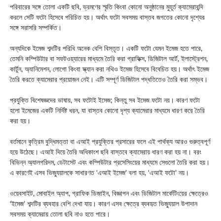
পরিবারের সঙ্গে তোলা একটি ছবি, ভ্রমণের স্মৃতি কিংবা কোনো অনুষ্ঠানের মুহূর্ত ক্যামেরাবন্দি
করলে সেটি ফটো হিসেবে পরিচিত হয়। অর্থাৎ ফটো সবসময় বাস্তব জগতের কোনো দৃশ্যের
সঙ্গে সরাসরি সম্পর্কিত।
অন্যদিকে ইমেজ শব্দটির পরিধি অনেক বেশি বিস্তৃত। একটি ফটো যেমন ইমেজ হতে পারে,
তেমনি কম্পিউটার বা সফটওয়্যারের মাধ্যমে তৈরি করা গ্রাফিক্স, ডিজিটাল আর্ট, ইলাস্ট্রেশন,
কার্টুন, অ্যানিমেশন, লোগো কিংবা স্ক্যান করা নথিও ইমেজ হিসেবে বিবেচিত হয়। অর্থাৎ ইমেজ
তৈরি করতে ক্যামেরার প্রয়োজন নেই। এটি সম্পূর্ণ ডিজিটাল পদ্ধতিতেও তৈরি করা সম্ভব।
প্রযুক্তি বিশেষজ্ঞদের ভাষায়, সব ফটোই ইমেজ; কিন্তু সব ইমেজ ফটো নয়। কারণ ফটো
হলো ইমেজের একটি নির্দিষ্ট ধরন, যা বাস্তব কোনো দৃশ্য ক্যামেরার মাধ্যমে ধারণ করে তৈরি
করা হয়।
বর্তমানে কৃত্রিম বুদ্ধিমত্তা বা এআই প্রযুক্তির প্রসারের ফলে এই পার্থক্য আরও গুরুত্বপূর্ণ
হয়ে উঠেছে। এআই দিয়ে তৈরি অধিকাংশ ছবি বাস্তবে ক্যামেরায় ধারণ করা হয় না। বরং
বিভিন্ন অ্যালগরিদম, ডেটাসেট এবং কম্পিউটার প্রসেসিংয়ের মাধ্যমে সেগুলো তৈরি করা হয়।
এ কারণেই এসব ভিজ্যুয়ালকে সাধারণত ‘এআই ইমেজ’ বলা হয়, ‘এআই ফটো’ নয়।
ওয়েবসাইট, মোবাইল অ্যাপ, গ্রাফিক ডিজাইন, বিজ্ঞাপন এবং ডিজিটাল মার্কেটিংয়ের ক্ষেত্রেও
‘ইমেজ’ শব্দটির ব্যবহার বেশি দেখা যায়। কারণ এসব ক্ষেত্রে ব্যবহৃত ভিজ্যুয়াল উপাদান
সবসময় ক্যামেরায় তোলা ছবি নাও হতে পারে।