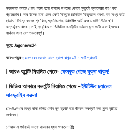
সহজভাবে বলতে গেলে, ফটো হলো বাস্তব জগতের কোনো মুহূর্তের ক্যামেরায় ধারণ করা
প্রতিচ্ছবি। আর ইমেজ হলো এমন একটি বিস্তৃত ডিজিটাল ভিজ্যুয়াল ধারণা, যার মধ্যে ফটো
ছাড়াও বিভিন্ন ধরনের গ্রাফিক্স, অ্যানিমেশন, ডিজিটাল আর্ট এবং এআই-নির্মিত ছবি
অন্তর্ভুক্ত থাকে। তাই প্রযুক্তি ও ডিজিটাল কনটেন্টের বর্তমান যুগে ফটো এবং ইমেজের
পার্থক্য জানা বেশ গুরুত্বপূর্ণ।
সূত্র: Jagonews24
আরও পড়ুন-
ভ্রমণে বের হওয়ার আগে ব্যাগে রাখুন এই ৭ স্মার্ট গ্যাজেট
ℹ️ আরও কন্টেন্ট নিয়মিত পেতে-
ফেসবুক পেজে যুক্ত থাকুন!
ℹ️ ভিডিও আকারে কনটেন্ট নিয়মিত পেতে –
ইউটিউব চ্যানেল
সাবস্ক্রাইব করুন!
👉🙏লেখার মধ্যে ভাষা জনিত কোন ভুল ত্রুটি হয়ে থাকলে অবশ্যই ক্ষমা সুন্দর দৃষ্টিতে
দেখবেন।
✅আজ এ পর্যন্তই ভালো থাকবেন সুস্থ থাকবেন 🤔