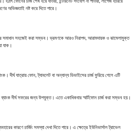
। হঠাৎ ফোনের চার্জ শেষ হয়ে যাওয়া, ইন্টারনেট সংযোগ না পাওয়া, লাগেজ হারিয়ে
মণের অভিজ্ঞতাই নষ্ট করে দিতে পারে।
মস্যার সমাধান সহজেই করা সম্ভব। ভ্রমণকে আরও নিরাপদ, আরামদায়ক ও ঝামেলামুক্ত
য়া যাক।
 দীর্ঘ যাত্রায় ফোন, ট্যাবলেট বা অন্যান্য ডিভাইসের চার্জ ফুরিয়ে গেলে এটি
্যাংক দীর্ঘ সফরের জন্য উপযুক্ত। এতে একাধিকবার স্মার্টফোন চার্জ করা সম্ভব হয়।
হারের কারণে চার্জিং সমস্যা দেখা দিতে পারে। এ ক্ষেত্রে ইউনিভার্সাল ট্রাভেল