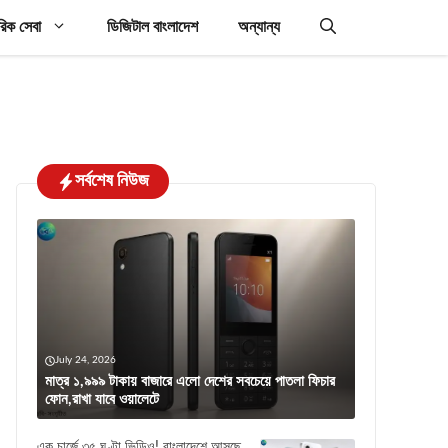
রিক সেবা
ডিজিটাল বাংলাদেশ
অন্যান্য
সর্বশেষ নিউজ
July 24, 2026
মাত্র ১,৯৯৯ টাকায় বাজারে এলো দেশের সবচেয়ে পাতলা ফিচার
ফোন,রাখা যাবে ওয়ালেটে
এক চার্জে ৩৫ ঘণ্টা ভিডিও! বাংলাদেশে আসছে