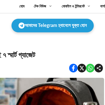
হোম
টেক নিউজ
মোবাইল ও ইন্টারনেট
নাগ
আমাদের Telegram চ্যানেলে যুক্ত হোন
 স্মার্ট গ্যাজেট