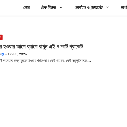
হোম
টেক নিউজ
মোবাইল ও ইন্টারনেট
নাগ
ক
র হওয়ার আগে ব্যাগে রাখুন এই ৭ স্মার্ট গ্যাজেট
n
—
June 3, 2026
েই অনেকের জন্য ঘুরতে যাওয়ার পরিকল্পনা। কেউ পাহাড়ে, কেউ সমুদ্রসৈকতে,....