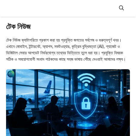
Skip
to
content
Menu
টেক নিউজ
টেক নিউজ ক্যাটাগরিতে প্রকাশ করা হয় প্রযুক্তি জগতের সর্বশেষ ও গুরুত্বপূর্ণ খবর।
এখানে মোবাইল, ইন্টারনেট, অ্যাপস, সফটওয়্যার, কৃত্রিম বুদ্ধিমত্তা (AI), গ্যাজেট ও
ডিজিটাল সেবার আপডেট নির্ভরযোগ্য তথ্যের ভিত্তিতে তুলে ধরা হয়। প্রযুক্তি বিষয়ক
সঠিক ও সময়োপযোগী সংবাদ পাঠকদের কাছে সহজ ভাষায় পৌঁছে দেওয়াই আমাদের লক্ষ্য।