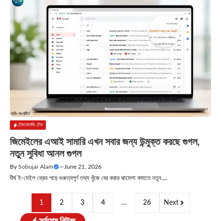
টেকনোলজি টেক
জিমেইলের এআই সামারি এখন সবার জন্য উন্মুক্ত করছে গুগল,
নতুন সুবিধা আনল গুগল
By
Sobujar Alam
—
June 21, 2026
দীর্ঘ ই-মেইল থ্রেড পড়ে গুরুত্বপূর্ণ তথ্য খুঁজে বের করার ঝামেলা কমাতে নতুন....
1
2
3
4
…
26
Next