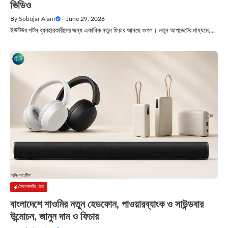
ভিডিও
By
Sobujar Alam
—
June 29, 2026
ইউটিউব শর্টস ব্যবহারকারীদের জন্য একাধিক নতুন ফিচার আনছে গুগল। নতুন আপডেটের মাধ্যমে....
টেকনোলজি টেক
বাংলাদেশে শাওমির নতুন হেডফোন, পাওয়ারব্যাংক ও সাউন্ডবার
উন্মোচন, জানুন দাম ও ফিচার