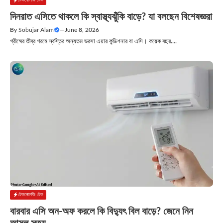
দিনরাত এসিতে থাকলে কি স্বাস্থ্যঝুঁকি বাড়ে? যা বলছেন বিশেষজ্ঞরা
By
Sobujar Alam
—
June 8, 2026
গ্রীষ্মের তীব্র গরমে স্বস্তির অন্যতম ভরসা এয়ার কন্ডিশনার বা এসি। কয়েক বছর....
টেকনোলজি টেক
বারবার এসি অন-অফ করলে কি বিদ্যুৎ বিল বাড়ে? জেনে নিন