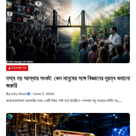
টেকনোলজি টেক
তথ্য নয় আস্থার সংকট: কেন মানুষের সঙ্গে বিজ্ঞানের দূরত্ব কমানো
জরুরি
By
Inky khan
—
June 5, 2026
করোনাভাইরাস মহামারির সময় একটি বিষয় স্পষ্ট হয়ে উঠেছিল—সমস্যা শুধু তথ্যের ঘাটতি নয়,....