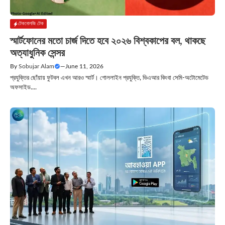
টেকনোলজি টেক
স্মার্টফোনের মতো চার্জ দিতে হবে ২০২৬ বিশ্বকাপের বল, থাকছে
অত্যাধুনিক সেন্সর
By
Sobujar Alam
—
June 11, 2026
প্রযুক্তির ছোঁয়ায় ফুটবল এখন আরও স্মার্ট। গোললাইন প্রযুক্তি, ভিএআর কিংবা সেমি-অটোমেটেড
অফসাইড....