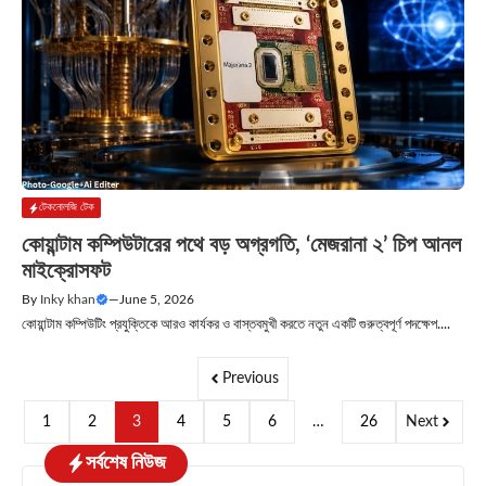
টেকনোলজি টেক
কোয়ান্টাম কম্পিউটারের পথে বড় অগ্রগতি, ‘মেজরানা ২’ চিপ আনল
মাইক্রোসফট
By
Inky khan
—
June 5, 2026
কোয়ান্টাম কম্পিউটিং প্রযুক্তিকে আরও কার্যকর ও বাস্তবমুখী করতে নতুন একটি গুরুত্বপূর্ণ পদক্ষেপ....
Previous
1
2
3
4
5
6
…
26
Next
সর্বশেষ নিউজ