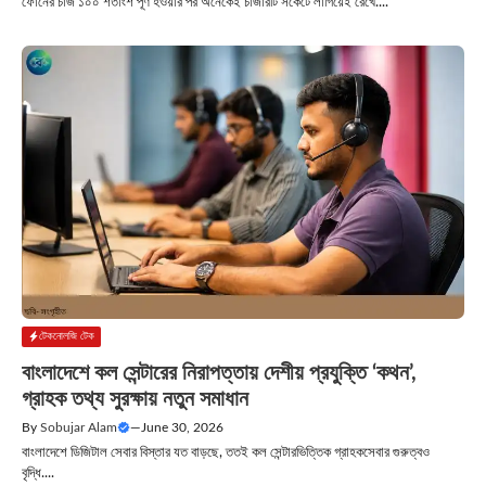
ফোনের চার্জ ১০০ শতাংশ পূর্ণ হওয়ার পর অনেকেই চার্জারটি সকেটে লাগিয়েই রেখে....
টেকনোলজি টেক
বাংলাদেশে কল সেন্টারের নিরাপত্তায় দেশীয় প্রযুক্তি ‘কথন’,
গ্রাহক তথ্য সুরক্ষায় নতুন সমাধান
By
Sobujar Alam
—
June 30, 2026
বাংলাদেশে ডিজিটাল সেবার বিস্তার যত বাড়ছে, ততই কল সেন্টারভিত্তিক গ্রাহকসেবার গুরুত্বও
বৃদ্ধি....