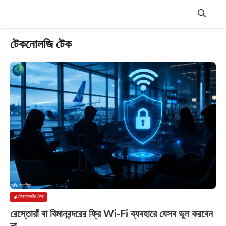
Skip
to
content
Menu
টেকনোলজি টেক
টেকনোলজি টেক
রেস্তোরাঁ বা বিমানবন্দরের ফ্রি Wi-Fi ব্যবহারে যেসব ভুল করবেন