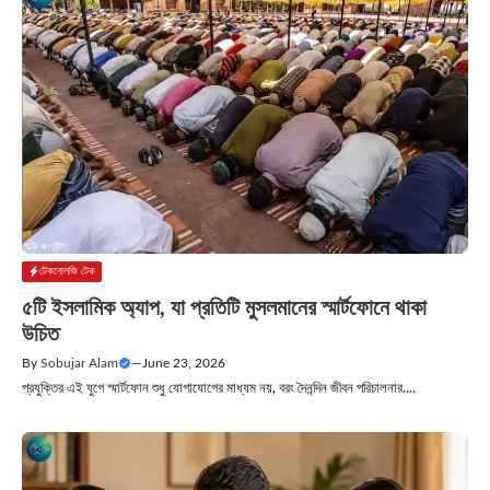
টেকনোলজি টেক
৫টি ইসলামিক অ্যাপ, যা প্রতিটি মুসলমানের স্মার্টফোনে থাকা
উচিত
By
Sobujar Alam
—
June 23, 2026
প্রযুক্তির এই যুগে স্মার্টফোন শুধু যোগাযোগের মাধ্যম নয়, বরং দৈনন্দিন জীবন পরিচালনার....