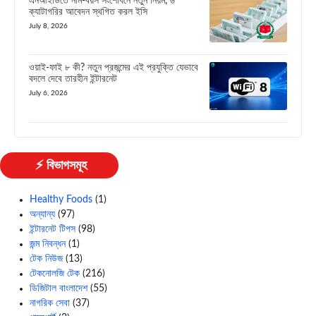
এনআইডিতে নাম-বয়স সংশোধনে নতুন নিয়ম, ৬
ক্যাটাগরির আবেদন স্থগিত করল ইসি
July 8, 2026
ওয়াই-ফাই ৮ কী? নতুন প্রজন্মের এই প্রযুক্তি যেভাবে
বদলে দেবে তারহীন ইন্টারনেট
July 6, 2026
⚡ বিভাগসমূহ
Healthy Foods
(1)
অন্যান্য
(97)
ইন্টারনেট টিপস
(98)
জন্ম নিবন্ধন
(1)
টেক নিউজ
(13)
টেকনোলজি টেক
(216)
ডিজিটাল বাংলাদেশ
(55)
নাগরিক সেবা
(37)