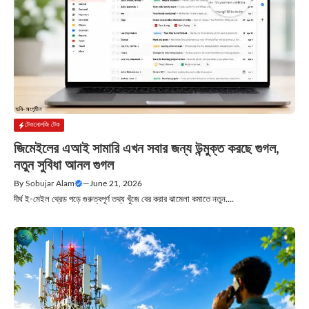
টেকনোলজি টেক
জিমেইলের এআই সামারি এখন সবার জন্য উন্মুক্ত করছে গুগল,
নতুন সুবিধা আনল গুগল
By
Sobujar Alam
—
June 21, 2026
দীর্ঘ ই-মেইল থ্রেড পড়ে গুরুত্বপূর্ণ তথ্য খুঁজে বের করার ঝামেলা কমাতে নতুন....