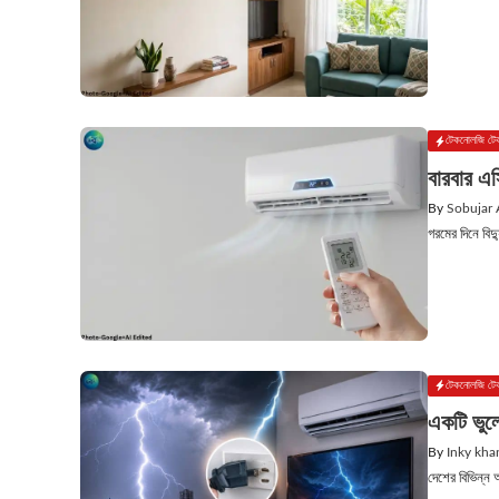
টেকনোলজি টে
বারবার এ
By
Sobujar
গরমের দিনে বিদ
টেকনোলজি টে
একটি ভুল
By
Inky kha
দেশের বিভিন্ন 