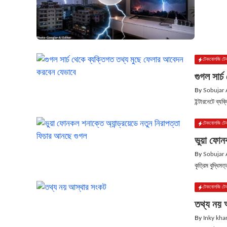
টেকনোলজি টে
গুগল সার্
By
Sobujar
ইন্টারনেটে ব্য
টেকনোলজি টে
ভুয়া ফোনক
By
Sobujar
কৃত্রিম বুদ্ধি
টেকনোলজি টে
তথ্য নয় আ
By
Inky kha