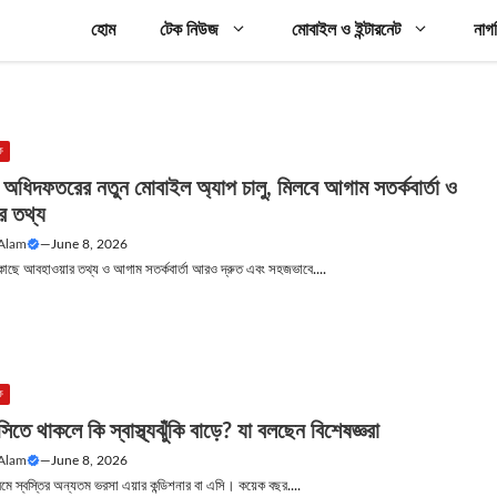
হোম
টেক নিউজ
মোবাইল ও ইন্টারনেট
নাগ
ক
অধিদফতরের নতুন মোবাইল অ্যাপ চালু, মিলবে আগাম সতর্কবার্তা ও
র তথ্য
 Alam
—
June 8, 2026
 কাছে আবহাওয়ার তথ্য ও আগাম সতর্কবার্তা আরও দ্রুত এবং সহজভাবে....
ক
িতে থাকলে কি স্বাস্থ্যঝুঁকি বাড়ে? যা বলছেন বিশেষজ্ঞরা
 Alam
—
June 8, 2026
র গরমে স্বস্তির অন্যতম ভরসা এয়ার কন্ডিশনার বা এসি। কয়েক বছর....