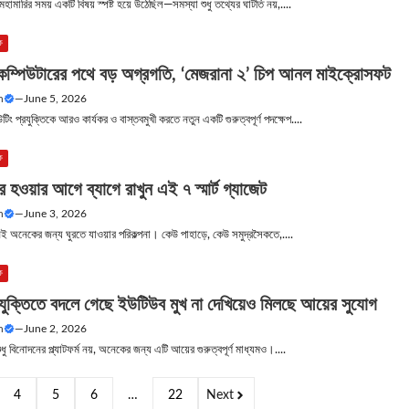
ামারির সময় একটি বিষয় স্পষ্ট হয়ে উঠেছিল—সমস্যা শুধু তথ্যের ঘাটতি নয়,....
ক
ম কম্পিউটারের পথে বড় অগ্রগতি, ‘মেজরানা ২’ চিপ আনল মাইক্রোসফট
n
—
June 5, 2026
উটিং প্রযুক্তিকে আরও কার্যকর ও বাস্তবমুখী করতে নতুন একটি গুরুত্বপূর্ণ পদক্ষেপ....
ক
র হওয়ার আগে ব্যাগে রাখুন এই ৭ স্মার্ট গ্যাজেট
n
—
June 3, 2026
েই অনেকের জন্য ঘুরতে যাওয়ার পরিকল্পনা। কেউ পাহাড়ে, কেউ সমুদ্রসৈকতে,....
ক
ুক্তিতে বদলে গেছে ইউটিউব মুখ না দেখিয়েও মিলছে আয়ের সুযোগ
n
—
June 2, 2026
ু বিনোদনের প্ল্যাটফর্ম নয়, অনেকের জন্য এটি আয়ের গুরুত্বপূর্ণ মাধ্যমও।....
4
5
6
…
22
Next