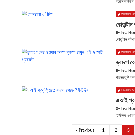
করোনাভাইরাস মহ
টেকনোলজি টে
কোয়ান্টা
By
Inky kha
কোয়ান্টাম কম্পি
টেকনোলজি টে
ভ্রমণে বে
By
Inky kha
গরমের ছুটি মান
টেকনোলজি টে
এআই প্রয
By
Inky kha
ইউটিউব এখন শুধ
Previous
1
2
3