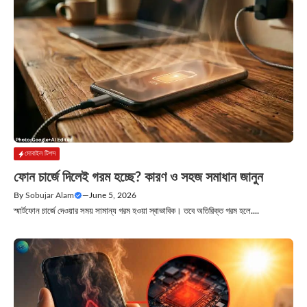
মোবাইল টিপস
ফোন চার্জে দিলেই গরম হচ্ছে? কারণ ও সহজ সমাধান জানুন
By
Sobujar Alam
—
June 5, 2026
স্মার্টফোন চার্জে দেওয়ার সময় সামান্য গরম হওয়া স্বাভাবিক। তবে অতিরিক্ত গরম হলে....