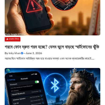
মোবাইল টিপস
গরমে ফোন দ্রুত গরম হচ্ছে? যেসব ভুলে বাড়ছে স্মার্টফোনের ঝুঁকি
By
Inky khan
—
June 3, 2026
গরমের দিনে স্মার্টফোন অতিরিক্ত গরম হয়ে যাওয়ার সমস্যা এখন অনেক ব্যবহারকারীর কাছেই....