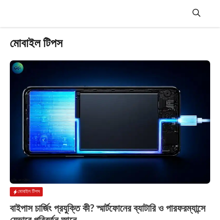
Skip
to
content
Menu
মোবাইল টিপস
মোবাইল টিপস
বাইপাস চার্জিং প্রযুক্তি কী? স্মার্টফোনের ব্যাটারি ও পারফরম্যান্সে