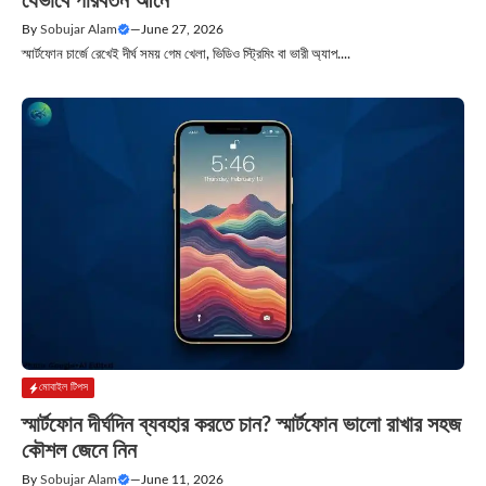
যেভাবে পরিবর্তন আনে
By
Sobujar Alam
—
June 27, 2026
স্মার্টফোন চার্জে রেখেই দীর্ঘ সময় গেম খেলা, ভিডিও স্ট্রিমিং বা ভারী অ্যাপ....
মোবাইল টিপস
স্মার্টফোন দীর্ঘদিন ব্যবহার করতে চান? স্মার্টফোন ভালো রাখার সহজ
কৌশল জেনে নিন
By
Sobujar Alam
—
June 11, 2026