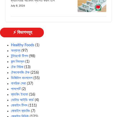
ক্যাটাগরির আবেদন স্থগিত করল ইসি
July 8, 2026
⚡ বিভাগসমূহ
Healthy Foods
(1)
অন্যান্য
(97)
ইন্টারনেট টিপস
(98)
জন্ম নিবন্ধন
(1)
টেক নিউজ
(13)
টেকনোলজি টেক
(216)
ডিজিটাল বাংলাদেশ
(55)
নাগরিক সেবা
(37)
পাসপোর্ট
(2)
ব্যাংকিং ইনফো
(16)
ভোটার আইডি কার্ড
(4)
মোবাইল টিপস
(111)
মোবাইল ব্যাংকিং
(7)
মোবাইল রিভিউ
(121)