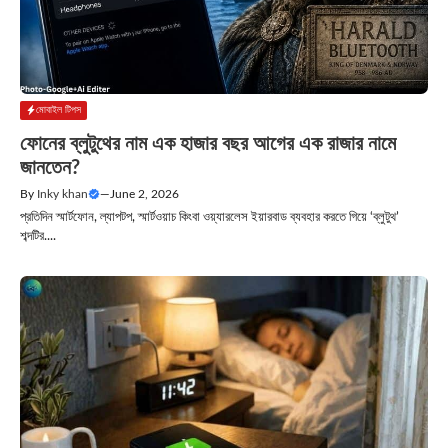
মোবাইল টিপস
ফোনের ব্লুটুথের নাম এক হাজার বছর আগের এক রাজার নামে
জানতেন?
By
Inky khan
—
June 2, 2026
প্রতিদিন স্মার্টফোন, ল্যাপটপ, স্মার্টওয়াচ কিংবা ওয়্যারলেস ইয়ারবাড ব্যবহার করতে গিয়ে ‘ব্লুটুথ’
শব্দটির....