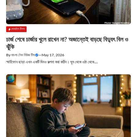
মোবাইল টিপস
চার্জ শেষে চার্জার খুলে রাখেন না? অজান্তেই বাড়ছে বিদ্যুৎ বিল ও
ঝুঁকি
By
বাংলা টেক নিউজ টিম
—
May 17, 2026
স্মার্টফোন ছাড়া এখন একটি দিনও কল্পনা করা কঠিন। ঘুম থেকে ওঠা থেকে....