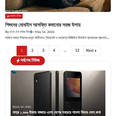
মোবাইল টিপস
শিশুদের মোবাইল আসক্তি কমানোর সহজ উপায়
By
বাংলা টেক নিউজ টিম
—
May 16, 2026
বর্তমান সময়ে শিশুদের মধ্যে স্মার্টফোন, ট্যাবলেট ও অন্যান্য ডিজিটাল ডিভাইস ব্যবহারের প্রবণতা....
1
2
3
4
…
12
Next
সর্বশেষ নিউজ
July 24, 2026
মাত্র ১,৯৯৯ টাকায় বাজারে এলো দেশের সবচেয়ে পাতলা ফিচার ফোন,রাখা