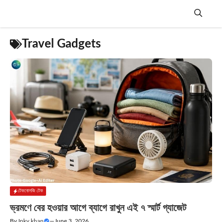
Skip
to
content
Menu
Travel Gadgets
টেকনোলজি টেক
ভ্রমণে বের হওয়ার আগে ব্যাগে রাখুন এই ৭ স্মার্ট গ্যাজেট
By
Inky khan
—
June 3, 2026