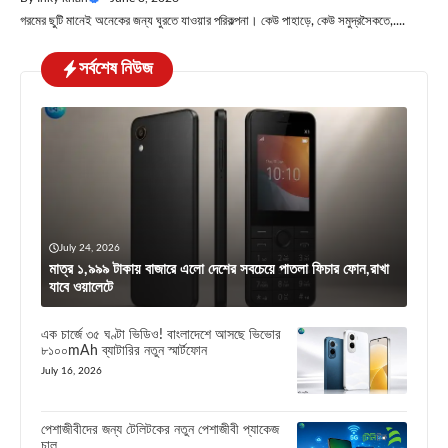
গরমের ছুটি মানেই অনেকের জন্য ঘুরতে যাওয়ার পরিকল্পনা। কেউ পাহাড়ে, কেউ সমুদ্রসৈকতে,....
সর্বশেষ নিউজ
July 24, 2026
মাত্র ১,৯৯৯ টাকায় বাজারে এলো দেশের সবচেয়ে পাতলা ফিচার ফোন,রাখা
যাবে ওয়ালেটে
এক চার্জে ৩৫ ঘণ্টা ভিডিও! বাংলাদেশে আসছে ভিভোর
৮১০০mAh ব্যাটারির নতুন স্মার্টফোন
July 16, 2026
পেশাজীবীদের জন্য টেলিটকের নতুন পেশাজীবী প্যাকেজ
চালু