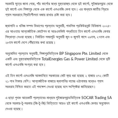
সরকারি সূত্রে জানা গেছে, পাঁচ কার্গোর মধ্যে যুক্তরাজ্য থেকে দুই কার্গো, সুইজারল্যান্ড থেকে
দুই কার্গো এবং সিঙ্গাপুর থেকে এক কার্গো এলএনজি কেনা হবে। এর মাধ্যমে জাতীয় গ্রিডে
গ্যাস সরবরাহে স্থিতিশীলতা বজায় রাখার চেষ্টা করা হবে।
জ্বালানি ও খনিজ সম্পদ বিভাগের প্রস্তাব অনুযায়ী, পাবলিক প্রকিউরমেন্ট বিধিমালা ২০২৫-
এর আওতায় আন্তর্জাতিক কোটেশন বা আরএফকিউ পদ্ধতিতে তিন কার্গো এলএনজি কেনার
সিদ্ধান্ত নেওয়া হয়েছে। নির্ধারিত সময়সূচি অনুযায়ী জুন ও জুলাই মাসে ২৬তম, ২৭তম এবং
২৮তম কার্গো দেশে পৌঁছানোর কথা রয়েছে।
অনুমোদিত প্রস্তাব অনুযায়ী, সিঙ্গাপুরভিত্তিক BP Singapore Pte. Limited থেকে
একটি এবং যুক্তরাজ্যভিত্তিক TotalEnergies Gas & Power Limited থেকে দুটি
কার্গো এলএনজি সংগ্রহ করা হবে।
এই তিন কার্গো এলএনজি আমদানিতে সরকারের মোট ব্যয় ধরা হয়েছে ২ হাজার ৩৭২ কোটি
২১ লাখ টাকার বেশি। আন্তর্জাতিক বাজারে জ্বালানির দামের ওঠানামার মধ্যেও গ্যাস
সরবরাহ নিশ্চিত করতে এই পদক্ষেপ নেওয়া হয়েছে বলে সংশ্লিষ্টরা জানিয়েছেন।
এ ছাড়া পৃথক আরেকটি প্রস্তাবের মাধ্যমে সুইজারল্যান্ডভিত্তিক SOCAR Trading SA
থেকে সরকার-টু-সরকার (জি-টু-জি) ভিত্তিতে আরও দুই কার্গো এলএনজি কেনার অনুমোদন
দেওয়া হয়েছে।