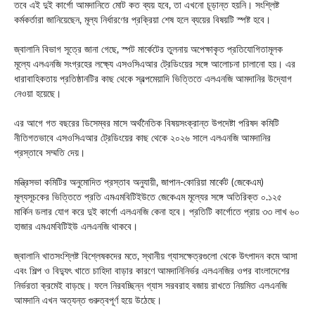
তবে এই দুই কার্গো আমদানিতে মোট কত ব্যয় হবে, তা এখনো চূড়ান্ত হয়নি। সংশ্লিষ্ট
কর্মকর্তারা জানিয়েছেন, মূল্য নির্ধারণের প্রক্রিয়া শেষ হলে ব্যয়ের বিষয়টি স্পষ্ট হবে।
জ্বালানি বিভাগ সূত্রে জানা গেছে, স্পট মার্কেটের তুলনায় অপেক্ষাকৃত প্রতিযোগিতামূলক
মূল্যে এলএনজি সংগ্রহের লক্ষ্যে এসওসিএআর ট্রেডিংয়ের সঙ্গে আলোচনা চালানো হয়। এর
ধারাবাহিকতায় প্রতিষ্ঠানটির কাছ থেকে স্বল্পমেয়াদি ভিত্তিতে এলএনজি আমদানির উদ্যোগ
নেওয়া হয়েছে।
এর আগে গত বছরের ডিসেম্বর মাসে অর্থনৈতিক বিষয়সংক্রান্ত উপদেষ্টা পরিষদ কমিটি
নীতিগতভাবে এসওসিএআর ট্রেডিংয়ের কাছ থেকে ২০২৬ সালে এলএনজি আমদানির
প্রস্তাবে সম্মতি দেয়।
মন্ত্রিসভা কমিটির অনুমোদিত প্রস্তাব অনুযায়ী, জাপান-কোরিয়া মার্কেট (জেকেএম)
মূল্যসূচকের ভিত্তিতে প্রতি এমএমবিটিইউতে জেকেএম মূল্যের সঙ্গে অতিরিক্ত ০.১২৫
মার্কিন ডলার যোগ করে দুই কার্গো এলএনজি কেনা হবে। প্রতিটি কার্গোতে প্রায় ৩৩ লাখ ৬০
হাজার এমএমবিটিইউ এলএনজি থাকবে।
জ্বালানি খাতসংশ্লিষ্ট বিশ্লেষকদের মতে, স্থানীয় গ্যাসক্ষেত্রগুলো থেকে উৎপাদন কমে আসা
এবং শিল্প ও বিদ্যুৎ খাতে চাহিদা বাড়ার কারণে আমদানিনির্ভর এলএনজির ওপর বাংলাদেশের
নির্ভরতা ক্রমেই বাড়ছে। ফলে নিরবচ্ছিন্ন গ্যাস সরবরাহ বজায় রাখতে নিয়মিত এলএনজি
আমদানি এখন অত্যন্ত গুরুত্বপূর্ণ হয়ে উঠেছে।