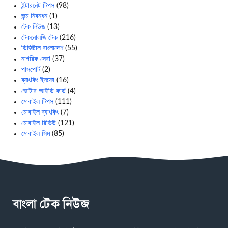
ইন্টারনেট টিপস
(98)
জন্ম নিবন্ধন
(1)
টেক নিউজ
(13)
টেকনোলজি টেক
(216)
ডিজিটাল বাংলাদেশ
(55)
নাগরিক সেবা
(37)
পাসপোর্ট
(2)
ব্যাংকিং ইনফো
(16)
ভোটার আইডি কার্ড
(4)
মোবাইল টিপস
(111)
মোবাইল ব্যাংকিং
(7)
মোবাইল রিভিউ
(121)
মোবাইল সিম
(85)