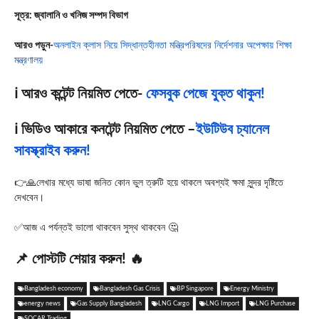
সূত্র: জ্বালানি ও খনিজ সম্পদ বিভাগ
আরও পড়ুন-
অনলাইন ক্লাস নিয়ে সিদ্ধান্তহীনতা মন্ত্রিপরিষদের নির্দেশনার অপেক্ষায় শিক্ষা
মন্ত্রণালয়
ℹ️ আরও কন্টেন্ট নিয়মিত পেতে-
ফেসবুক পেজে যুক্ত থাকুন!
ℹ️ ভিডিও আকারে কনটেন্ট নিয়মিত পেতে –
ইউটিউব চ্যানেল
সাবস্ক্রাইব করুন!
👉🙏লেখার মধ্যে ভাষা জনিত কোন ভুল ত্রুটি হয়ে থাকলে অবশ্যই ক্ষমা সুন্দর দৃষ্টিতে
দেখবেন।
✅আজ এ পর্যন্তই ভালো থাকবেন সুস্থ থাকবেন 🤔
📌 পোস্টটি শেয়ার করুন! 🔥
Bangladesh economy
Bangladesh Gas Crisis
BP Singapore
Energy Ministry
energy news
Gas Supply Bangladesh
LNG Cargo
LNG Import
LNG Purchase
SOCAR Trading