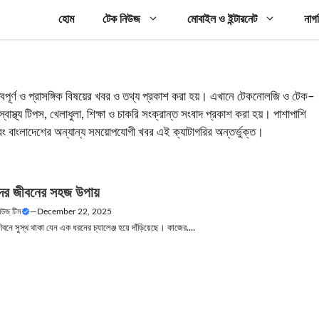
হোম
টেক নিউজ
মোবাইল ও ইন্টারনেট
নাগ
ত্বপূর্ণ ও প্রাসঙ্গিক বিষয়ের খবর ও তথ্য প্রকাশ করা হয়। এখানে টেকনোলজি ও টেক–
াস্থ্য টিপস, খেলাধুলা, শিক্ষা ও চাকরি সংক্রান্ত সংবাদ প্রকাশ করা হয়। পাশাপাশি
 বাংলাদেশের অন্যান্য সময়োপযোগী খবর এই ক্যাটাগরির অন্তর্ভুক্ত।
ুন্দর জীবনের সহজ উপায়
নিউজ টিম
—
December 22, 2025
জীবনে সুস্থ থাকা যেন এক ধরনের চ্যালেঞ্জ হয়ে দাঁড়িয়েছে। কাজের....