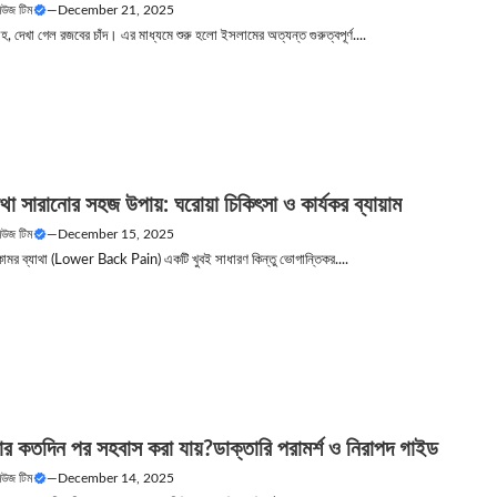
নিউজ টিম
—
December 21, 2025
, দেখা গেল রজবের চাঁদ। এর মাধ্যমে শুরু হলো ইসলামের অত্যন্ত গুরুত্বপূর্ণ....
থা সারানোর সহজ উপায়: ঘরোয়া চিকিৎসা ও কার্যকর ব্যায়াম
নিউজ টিম
—
December 15, 2025
 কোমর ব্যাথা (Lower Back Pain) একটি খুবই সাধারণ কিন্তু ভোগান্তিকর....
য়ার কতদিন পর সহবাস করা যায়?ডাক্তারি পরামর্শ ও নিরাপদ গাইড
নিউজ টিম
—
December 14, 2025