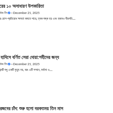
রের ১০ অসাধারণ উপকারিতা
নিউজ টিম
—
December 21, 2025
র রোগ-প্রতিরোধ ক্ষমতা কমতে পারে, ত্বক শুষ্ক হয় এবং হজমও ধীরগতি....
াদিসে বর্ণিত সেরা দোয়া:শহীদের জন্য
নিউজ টিম
—
December 21, 2025
টি শুধু একটি মৃত্যু নয়, বরং এটি সম্মান, মর্যাদা ও....
রজবের চাঁদ: শুরু হলো বরকতময় তিন মাস