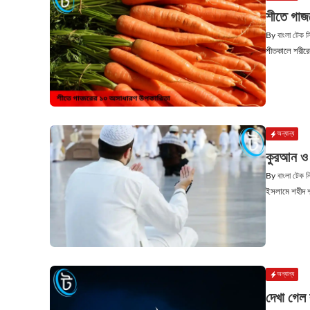
শীতে গাজ
By
বাংলা টেক 
শীতকালে শরীরে
অন্যান্য
কুরআন ও হ
By
বাংলা টেক 
ইসলামে শহীদ শব্দ
অন্যান্য
দেখা গেল 