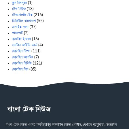
জন্ম নিবন্ধন
(1)
টেক নিউজ
(13)
টেকনোলজি টেক
(216)
ডিজিটাল বাংলাদেশ
(55)
নাগরিক সেবা
(37)
পাসপোর্ট
(2)
ব্যাংকিং ইনফো
(16)
ভোটার আইডি কার্ড
(4)
মোবাইল টিপস
(111)
মোবাইল ব্যাংকিং
(7)
মোবাইল রিভিউ
(121)
মোবাইল সিম
(85)
বাংলা টেক নিউজ একটি নির্ভরযোগ্য অনলাইন নিউজ পোর্টাল, যেখানে প্রযুক্তি, ডিজিটাল