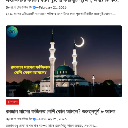
এইচএসসি/সমমান ফরম পূরণের সময়সূচি প্রকাশ, এবার ফি কত?
By
বাংলা টেক নিউজ টিম
—
February 21, 2026
২০২৬ সালের এইচএসসি ও সমমান পরীক্ষায় অংশ নিতে ফরম পূরণের নির্ধারিত সময়সূচি ঘোষণা....
অন্যান্য
রমজান মাসের ফজিলত বেশি কোন আমলে? গুরুত্বপূর্ণ ৮ আমল
By
বাংলা টেক নিউজ টিম
—
February 21, 2026
রমজান শুধু রোজা রাখার মাস নয়—এ মাসে এমন কিছু আমল রয়েছে, যেগুলোর....