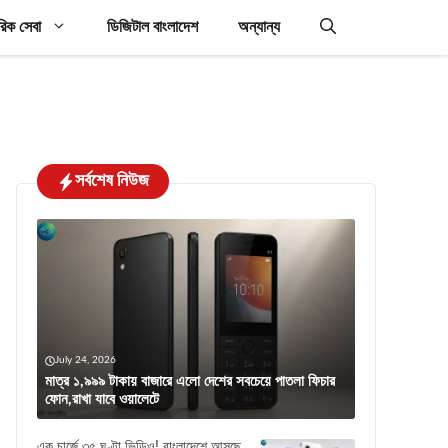
রিক সেবা
ডিজিটাল বাংলাদেশ
অন্যান্য
সর্বশেষ নিউজ
July 24, 2026
মাত্র ১,৯৯৯ টাকায় বাজারে এলো দেশের সবচেয়ে পাতলা ফিচার
ফোন,রাখা যাবে ওয়ালেটে
এক চার্জে ৩৫ ঘণ্টা ভিডিও! বাংলাদেশে আসছে