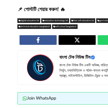
📌 পোস্টটি শেয়ার করুন! 🔥
digital education bd
education technology bd
free wifi education bd
govt edu
technical education bangladesh
wifi school bangladesh
বাংলা টেক নিউজ টিম
বাংলা টেক নিউজ টিম একটি অভিজ্ঞ, দায়িত্
নির্ভুল, তথ্যভিত্তিক ও পাঠক-বান্ধব কনটে
স্বাস্থ্য, লাইফস্টাইল, ডিজিটাল ট্রেন্ড ও
Join WhatsApp