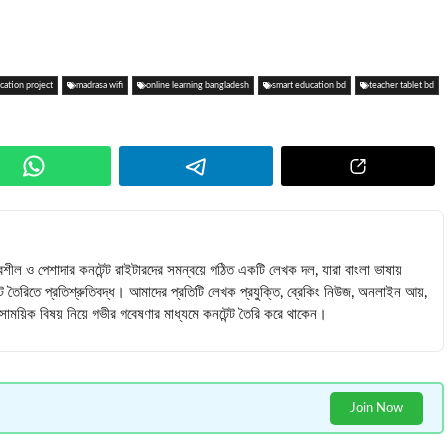
cation project
madrasa wifi
online learning bangladesh
smart education bd
teacher tablet bd
বশীল ও পেশাদার কনটেন্ট রাইটারদের সমন্বয়ে গঠিত একটি লেখক দল, যারা বাংলা ভাষায়
ন্ট তৈরিতে প্রতিশ্রুতিবদ্ধ। আমাদের প্রতিটি লেখক প্রযুক্তি, ব্রেকিং নিউজ, অনলাইন আয়,
 সমসাময়িক বিষয় নিয়ে গভীর গবেষণার মাধ্যমে কনটেন্ট তৈরি করে থাকেন।
Join Now