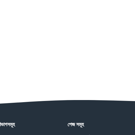
িভাগসমূহ
পেজ সমূহ