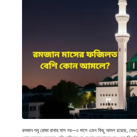
রমজান শুধু রোজা রাখার মাস নয়—এ মাসে এমন কিছু আমল রয়েছে, যেগুলো