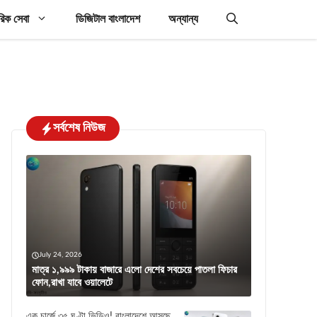
রিক সেবা
ডিজিটাল বাংলাদেশ
অন্যান্য
সর্বশেষ নিউজ
July 24, 2026
মাত্র ১,৯৯৯ টাকায় বাজারে এলো দেশের সবচেয়ে পাতলা ফিচার
ফোন,রাখা যাবে ওয়ালেটে
এক চার্জে ৩৫ ঘণ্টা ভিডিও! বাংলাদেশে আসছে