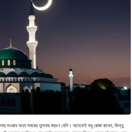
র সওয়াব অন্য সময়ের তুলনায় বহুগুণ বেশি। অনেকেই শুধু রোজা রাখেন, কিন্তু