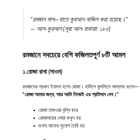
“রমজান মাস—যাতে কুরআন নাজিল করা হয়েছে।”
—
আল-কুরআন
(সূরা আল-বাকারা: ১৮৫)
রমজানে সবচেয়ে বেশি ফজিলতপূর্ণ ৮টি আমল
১️.রোজা রাখা (সাওম)
রমজানের প্রধান ইবাদত হলো রোজা। হাদিসে কুদসিতে আল্লাহ বলেন—
“রোজা আমার জন্য, আর আমি নিজেই এর প্রতিদান দেব।”
রোজা তাকওয়া বৃদ্ধি করে
রোজাদারের দোয়া কবুল হয়
গুনাহ মাফের সুযোগ তৈরি হয়