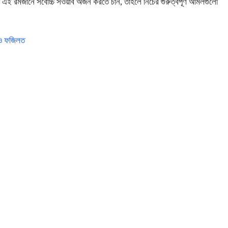
ই রমজানে সর্বোচ্চ সওয়াব অর্জন করতে চান, তাহলে নিচের গুরুত্বপূর্ণ আমলগুলো
া ও ফজিলত