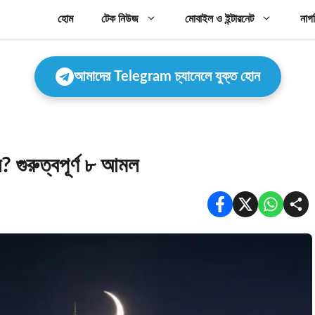
হোম
টেক নিউজ
মোবাইল ও ইন্টারনেট
নাগ
আমাদের Telegram চ্যানেলে যুক্ত হোন
গুরুত্বপূর্ণ ৮ আমল