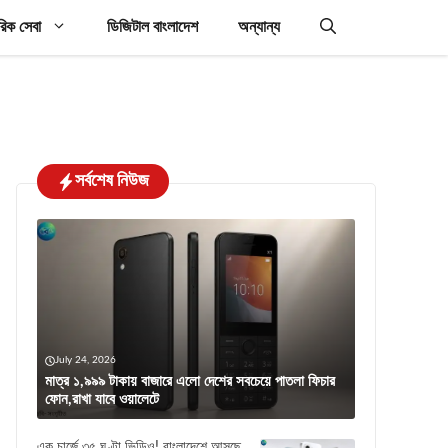
রিক সেবা
ডিজিটাল বাংলাদেশ
অন্যান্য
সর্বশেষ নিউজ
July 24, 2026
মাত্র ১,৯৯৯ টাকায় বাজারে এলো দেশের সবচেয়ে পাতলা ফিচার
ফোন,রাখা যাবে ওয়ালেটে
এক চার্জে ৩৫ ঘণ্টা ভিডিও! বাংলাদেশে আসছে