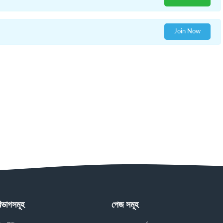
Join Now
িভাগসমূহ
পেজ সমূহ