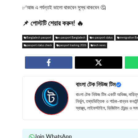
✅আজ এ পর্যন্তই ভালো থাকবেন সুস্থ থাকবেন 🤔
📌 পোস্টটি শেয়ার করুন! 🔥
Bangladesh passport
e-passport Bangladesh
e-passport status
immigration B
passport status check
passport tracking 2026
tech news
বাংলা টেক নিউজ টিম
বাংলা টেক নিউজ টিম একটি অভিজ্ঞ, দায়িত্
নির্ভুল, তথ্যভিত্তিক ও পাঠক-বান্ধব কনটে
স্বাস্থ্য, লাইফস্টাইল, ডিজিটাল ট্রেন্ড ও
Join WhatsApp