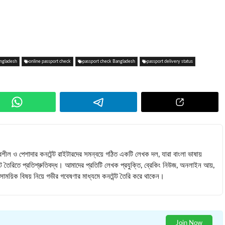
angladesh
online passport check
passport check Bangladesh
passport delivery status
বশীল ও পেশাদার কনটেন্ট রাইটারদের সমন্বয়ে গঠিত একটি লেখক দল, যারা বাংলা ভাষায়
ন্ট তৈরিতে প্রতিশ্রুতিবদ্ধ। আমাদের প্রতিটি লেখক প্রযুক্তি, ব্রেকিং নিউজ, অনলাইন আয়,
 সমসাময়িক বিষয় নিয়ে গভীর গবেষণার মাধ্যমে কনটেন্ট তৈরি করে থাকেন।
Join Now