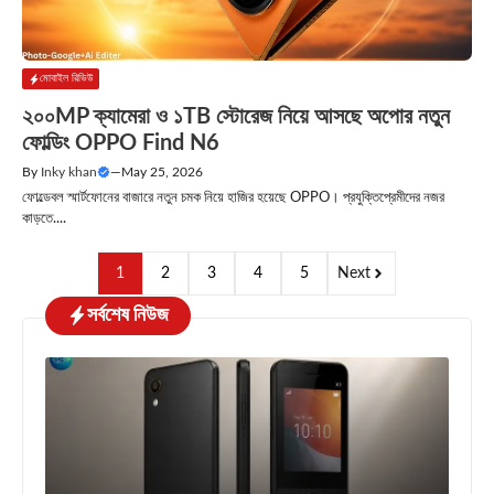
মোবাইল রিভিউ
২০০MP ক্যামেরা ও ১TB স্টোরেজ নিয়ে আসছে অপোর নতুন
ফোল্ডিং OPPO Find N6
By
Inky khan
—
May 25, 2026
ফোল্ডেবল স্মার্টফোনের বাজারে নতুন চমক নিয়ে হাজির হয়েছে OPPO। প্রযুক্তিপ্রেমীদের নজর
কাড়তে....
1
2
3
4
5
Next
সর্বশেষ নিউজ