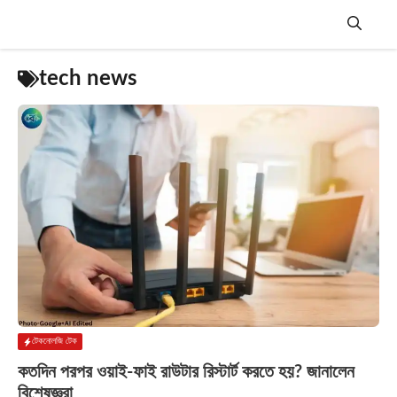
Skip
to
content
Menu
tech news
টেকনোলজি টেক
কতদিন পরপর ওয়াই-ফাই রাউটার রিস্টার্ট করতে হয়? জানালেন
বিশেষজ্ঞরা