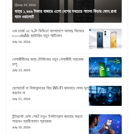
July 24, 2026
মাত্র ১,৯৯৯ টাকায় বাজারে এলো দেশের সবচেয়ে পাতলা ফিচার ফোন,রাখা
যাবে ওয়ালেটে
এক চার্জে ৩৫ ঘণ্টা ভিডিও! বাংলাদেশে আসছে ভিভোর
৮১০০mAh ব্যাটারির নতুন স্মার্টফোন
July 16, 2026
পেশাজীবীদের জন্য টেলিটকের নতুন পেশাজীবী প্যাকেজ
চালু
July 13, 2026
রেস্তোরাঁ বা বিমানবন্দরের ফ্রি Wi-Fi ব্যবহারে যেসব ভুল
করবেন না
July 11, 2026
ইন্টারনেট ডেটা শেষ? তবুও ইনস্টাগ্রাম ব্যবহার করতে
পারবেন গ্রামীণফোন গ্রাহকরা
July 10, 2026