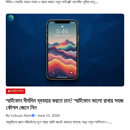
ভিডিও শেয়ারিং আরও সহজ ও দ্রুত করতে নতুন ডাইরেক্ট মেসেজিং সুবিধা চালু....
মোবাইল টিপস
স্মার্টফোন দীর্ঘদিন ব্যবহার করতে চান? স্মার্টফোন ভালো রাখার সহজ
কৌশল জেনে নিন
By
Sobujar Alam
—
June 11, 2026
প্রযুক্তির দ্রুত পরিবর্তনের যুগে প্রায় প্রতি বছরই বাজারে আসছে নতুন নতুন স্মার্টফোন।....