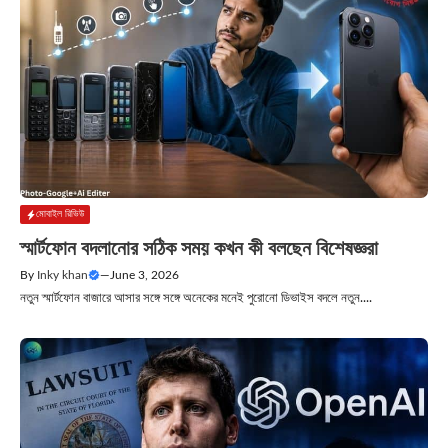
মোবাইল রিভিউ
স্মার্টফোন বদলানোর সঠিক সময় কখন কী বলছেন বিশেষজ্ঞরা
By
Inky khan
—
June 3, 2026
নতুন স্মার্টফোন বাজারে আসার সঙ্গে সঙ্গে অনেকের মনেই পুরোনো ডিভাইস বদলে নতুন....