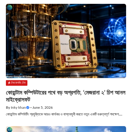
টেকনোলজি টেক
কোয়ান্টাম কম্পিউটারের পথে বড় অগ্রগতি, ‘মেজরানা ২’ চিপ আনল
মাইক্রোসফট
By
Inky khan
—
June 5, 2026
কোয়ান্টাম কম্পিউটিং প্রযুক্তিকে আরও কার্যকর ও বাস্তবমুখী করতে নতুন একটি গুরুত্বপূর্ণ পদক্ষেপ....