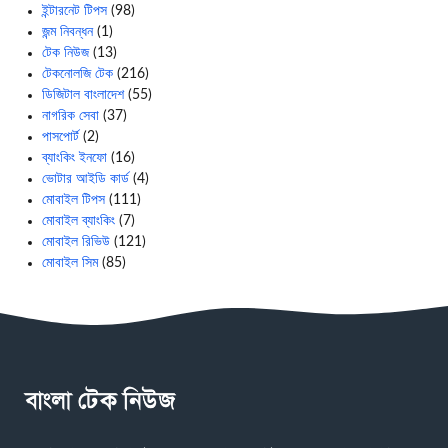
ইন্টারনেট টিপস
(98)
জন্ম নিবন্ধন
(1)
টেক নিউজ
(13)
টেকনোলজি টেক
(216)
ডিজিটাল বাংলাদেশ
(55)
নাগরিক সেবা
(37)
পাসপোর্ট
(2)
ব্যাংকিং ইনফো
(16)
ভোটার আইডি কার্ড
(4)
মোবাইল টিপস
(111)
মোবাইল ব্যাংকিং
(7)
মোবাইল রিভিউ
(121)
মোবাইল সিম
(85)