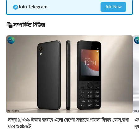
Join Telegram
Join Now
সম্পর্কিত নিউজ
মাত্র ১,৯৯৯ টাকায় বাজারে এলো দেশের সবচেয়ে পাতলা ফিচার ফোন,রাখা
এক
যাবে ওয়ালেটে
ব্