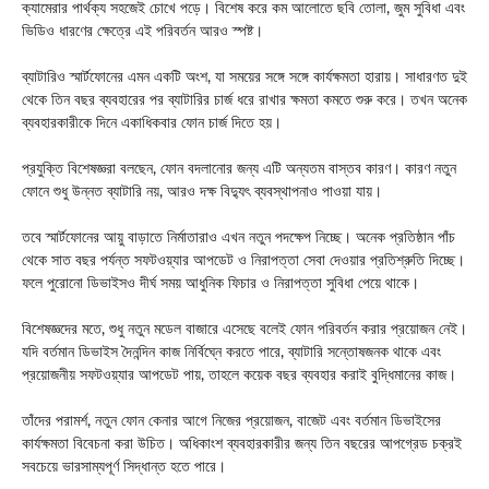
ক্যামেরার পার্থক্য সহজেই চোখে পড়ে। বিশেষ করে কম আলোতে ছবি তোলা, জুম সুবিধা এবং
ভিডিও ধারণের ক্ষেত্রে এই পরিবর্তন আরও স্পষ্ট।
ব্যাটারিও স্মার্টফোনের এমন একটি অংশ, যা সময়ের সঙ্গে সঙ্গে কার্যক্ষমতা হারায়। সাধারণত দুই
থেকে তিন বছর ব্যবহারের পর ব্যাটারির চার্জ ধরে রাখার ক্ষমতা কমতে শুরু করে। তখন অনেক
ব্যবহারকারীকে দিনে একাধিকবার ফোন চার্জ দিতে হয়।
প্রযুক্তি বিশেষজ্ঞরা বলছেন, ফোন বদলানোর জন্য এটি অন্যতম বাস্তব কারণ। কারণ নতুন
ফোনে শুধু উন্নত ব্যাটারি নয়, আরও দক্ষ বিদ্যুৎ ব্যবস্থাপনাও পাওয়া যায়।
তবে স্মার্টফোনের আয়ু বাড়াতে নির্মাতারাও এখন নতুন পদক্ষেপ নিচ্ছে। অনেক প্রতিষ্ঠান পাঁচ
থেকে সাত বছর পর্যন্ত সফটওয়্যার আপডেট ও নিরাপত্তা সেবা দেওয়ার প্রতিশ্রুতি দিচ্ছে।
ফলে পুরোনো ডিভাইসও দীর্ঘ সময় আধুনিক ফিচার ও নিরাপত্তা সুবিধা পেয়ে থাকে।
বিশেষজ্ঞদের মতে, শুধু নতুন মডেল বাজারে এসেছে বলেই ফোন পরিবর্তন করার প্রয়োজন নেই।
যদি বর্তমান ডিভাইস দৈনন্দিন কাজ নির্বিঘ্নে করতে পারে, ব্যাটারি সন্তোষজনক থাকে এবং
প্রয়োজনীয় সফটওয়্যার আপডেট পায়, তাহলে কয়েক বছর ব্যবহার করাই বুদ্ধিমানের কাজ।
তাঁদের পরামর্শ, নতুন ফোন কেনার আগে নিজের প্রয়োজন, বাজেট এবং বর্তমান ডিভাইসের
কার্যক্ষমতা বিবেচনা করা উচিত। অধিকাংশ ব্যবহারকারীর জন্য তিন বছরের আপগ্রেড চক্রই
সবচেয়ে ভারসাম্যপূর্ণ সিদ্ধান্ত হতে পারে।