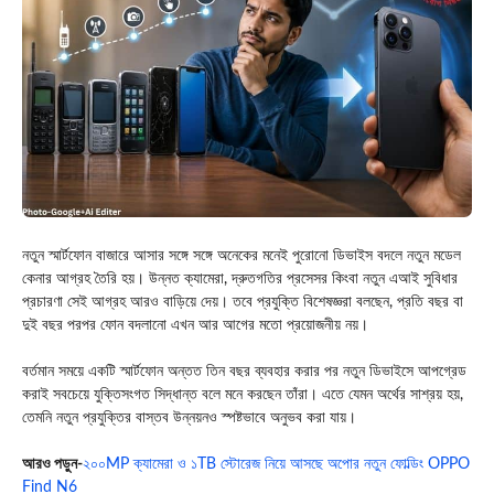
নতুন স্মার্টফোন বাজারে আসার সঙ্গে সঙ্গে অনেকের মনেই পুরোনো ডিভাইস বদলে নতুন মডেল
কেনার আগ্রহ তৈরি হয়। উন্নত ক্যামেরা, দ্রুতগতির প্রসেসর কিংবা নতুন এআই সুবিধার
প্রচারণা সেই আগ্রহ আরও বাড়িয়ে দেয়। তবে প্রযুক্তি বিশেষজ্ঞরা বলছেন, প্রতি বছর বা
দুই বছর পরপর ফোন বদলানো এখন আর আগের মতো প্রয়োজনীয় নয়।
বর্তমান সময়ে একটি স্মার্টফোন অন্তত তিন বছর ব্যবহার করার পর নতুন ডিভাইসে আপগ্রেড
করাই সবচেয়ে যুক্তিসংগত সিদ্ধান্ত বলে মনে করছেন তাঁরা। এতে যেমন অর্থের সাশ্রয় হয়,
তেমনি নতুন প্রযুক্তির বাস্তব উন্নয়নও স্পষ্টভাবে অনুভব করা যায়।
আরও পড়ুন-
২০০MP ক্যামেরা ও ১TB স্টোরেজ নিয়ে আসছে অপোর নতুন ফোল্ডিং OPPO
Find N6