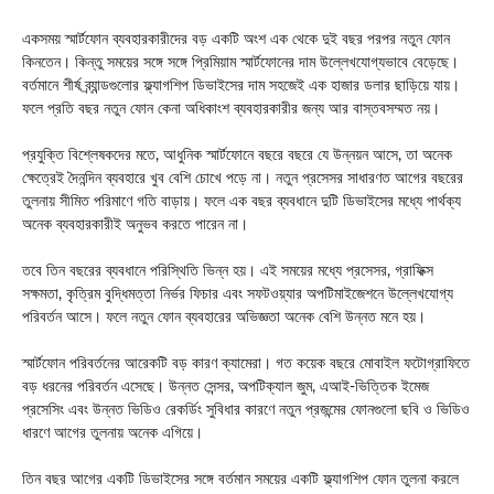
একসময় স্মার্টফোন ব্যবহারকারীদের বড় একটি অংশ এক থেকে দুই বছর পরপর নতুন ফোন
কিনতেন। কিন্তু সময়ের সঙ্গে সঙ্গে প্রিমিয়াম স্মার্টফোনের দাম উল্লেখযোগ্যভাবে বেড়েছে।
বর্তমানে শীর্ষ ব্র্যান্ডগুলোর ফ্ল্যাগশিপ ডিভাইসের দাম সহজেই এক হাজার ডলার ছাড়িয়ে যায়।
ফলে প্রতি বছর নতুন ফোন কেনা অধিকাংশ ব্যবহারকারীর জন্য আর বাস্তবসম্মত নয়।
প্রযুক্তি বিশ্লেষকদের মতে, আধুনিক স্মার্টফোনে বছরে বছরে যে উন্নয়ন আসে, তা অনেক
ক্ষেত্রেই দৈনন্দিন ব্যবহারে খুব বেশি চোখে পড়ে না। নতুন প্রসেসর সাধারণত আগের বছরের
তুলনায় সীমিত পরিমাণে গতি বাড়ায়। ফলে এক বছর ব্যবধানে দুটি ডিভাইসের মধ্যে পার্থক্য
অনেক ব্যবহারকারীই অনুভব করতে পারেন না।
তবে তিন বছরের ব্যবধানে পরিস্থিতি ভিন্ন হয়। এই সময়ের মধ্যে প্রসেসর, গ্রাফিক্স
সক্ষমতা, কৃত্রিম বুদ্ধিমত্তা নির্ভর ফিচার এবং সফটওয়্যার অপটিমাইজেশনে উল্লেখযোগ্য
পরিবর্তন আসে। ফলে নতুন ফোন ব্যবহারের অভিজ্ঞতা অনেক বেশি উন্নত মনে হয়।
স্মার্টফোন পরিবর্তনের আরেকটি বড় কারণ ক্যামেরা। গত কয়েক বছরে মোবাইল ফটোগ্রাফিতে
বড় ধরনের পরিবর্তন এসেছে। উন্নত সেন্সর, অপটিক্যাল জুম, এআই-ভিত্তিক ইমেজ
প্রসেসিং এবং উন্নত ভিডিও রেকর্ডিং সুবিধার কারণে নতুন প্রজন্মের ফোনগুলো ছবি ও ভিডিও
ধারণে আগের তুলনায় অনেক এগিয়ে।
তিন বছর আগের একটি ডিভাইসের সঙ্গে বর্তমান সময়ের একটি ফ্ল্যাগশিপ ফোন তুলনা করলে