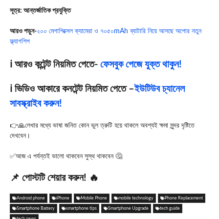
সূত্র: আন্তর্জাতিক প্রযুক্তি
আরও পড়ুন-
২০০ মেগাপিক্সেল ক্যামেরা ও ৭০৫০mAh ব্যাটারি নিয়ে আসছে অপোর নতুন
ফ্ল্যাগশিপ
ℹ️ আরও কন্টেন্ট নিয়মিত পেতে-
ফেসবুক পেজে যুক্ত থাকুন!
ℹ️ ভিডিও আকারে কনটেন্ট নিয়মিত পেতে –
ইউটিউব চ্যানেল
সাবস্ক্রাইব করুন!
👉🙏লেখার মধ্যে ভাষা জনিত কোন ভুল ত্রুটি হয়ে থাকলে অবশ্যই ক্ষমা সুন্দর দৃষ্টিতে
দেখবেন।
✅আজ এ পর্যন্তই ভালো থাকবেন সুস্থ থাকবেন 🤔
📌 পোস্টটি শেয়ার করুন! 🔥
Android phone
iPhone
Mobile Phone
mobile technology
Phone Replacement
Smartphone Battery
smartphone tips
Smartphone Upgrade
tech guide
tech news