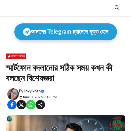
Skip
to
content
Menu
আমাদের Telegram চ্যানেলে যুক্ত হোন
মোবাইল রিভিউ
স্মার্টফোন বদলানোর সঠিক সময় কখন কী
বলছেন বিশেষজ্ঞরা
By
Inky khan
June 3, 2026 9:19 PM