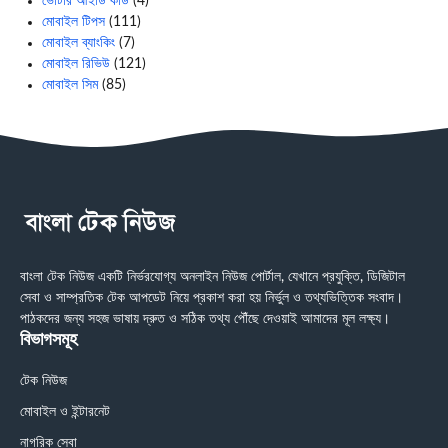
ভোটার আইডি কার্ড
(4)
মোবাইল টিপস
(111)
মোবাইল ব্যাংকিং
(7)
মোবাইল রিভিউ
(121)
মোবাইল সিম
(85)
বাংলা টেক নিউজ একটি নির্ভরযোগ্য অনলাইন নিউজ পোর্টাল, যেখানে প্রযুক্তি, ডিজিটাল
সেবা ও সাম্প্রতিক টেক আপডেট নিয়ে প্রকাশ করা হয় নির্ভুল ও তথ্যভিত্তিক সংবাদ।
পাঠকদের জন্য সহজ ভাষায় দ্রুত ও সঠিক তথ্য পৌঁছে দেওয়াই আমাদের মূল লক্ষ্য।
বিভাগসমূহ
টেক নিউজ
মোবাইল ও ইন্টারনেট
নাগরিক সেবা