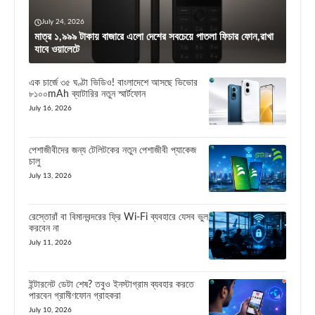
July 24, 2026
মাত্র ১,৯৯৯ টাকায় বাজারে এলো দেশের সবচেয়ে পাতলা ফিচার ফোন,রাখা
যাবে ওয়ালেটে
এক চার্জে ৩৫ ঘণ্টা ভিডিও! বাংলাদেশে আসছে ভিভোর
৮১০০mAh ব্যাটারির নতুন স্মার্টফোন
July 16, 2026
পেশাজীবীদের জন্য টেলিটকের নতুন পেশাজীবী প্যাকেজ
চালু
July 13, 2026
রেস্তোরাঁ বা বিমানবন্দরের ফ্রি Wi-Fi ব্যবহারে যেসব ভুল
করবেন না
July 11, 2026
ইন্টারনেট ডেটা শেষ? তবুও ইনস্টাগ্রাম ব্যবহার করতে
পারবেন গ্রামীণফোন গ্রাহকরা
July 10, 2026