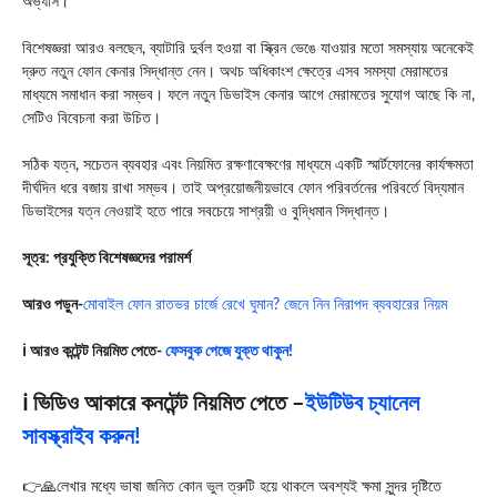
অভ্যাস।
বিশেষজ্ঞরা আরও বলছেন, ব্যাটারি দুর্বল হওয়া বা স্ক্রিন ভেঙে যাওয়ার মতো সমস্যায় অনেকেই
দ্রুত নতুন ফোন কেনার সিদ্ধান্ত নেন। অথচ অধিকাংশ ক্ষেত্রে এসব সমস্যা মেরামতের
মাধ্যমে সমাধান করা সম্ভব। ফলে নতুন ডিভাইস কেনার আগে মেরামতের সুযোগ আছে কি না,
সেটিও বিবেচনা করা উচিত।
সঠিক যত্ন, সচেতন ব্যবহার এবং নিয়মিত রক্ষণাবেক্ষণের মাধ্যমে একটি স্মার্টফোনের কার্যক্ষমতা
দীর্ঘদিন ধরে বজায় রাখা সম্ভব। তাই অপ্রয়োজনীয়ভাবে ফোন পরিবর্তনের পরিবর্তে বিদ্যমান
ডিভাইসের যত্ন নেওয়াই হতে পারে সবচেয়ে সাশ্রয়ী ও বুদ্ধিমান সিদ্ধান্ত।
সূত্র: প্রযুক্তি বিশেষজ্ঞদের পরামর্শ
আরও পড়ুন-
মোবাইল ফোন রাতভর চার্জে রেখে ঘুমান? জেনে নিন নিরাপদ ব্যবহারের নিয়ম
ℹ️ আরও কন্টেন্ট নিয়মিত পেতে-
ফেসবুক পেজে যুক্ত থাকুন!
ℹ️ ভিডিও আকারে কনটেন্ট নিয়মিত পেতে –
ইউটিউব চ্যানেল
সাবস্ক্রাইব করুন!
👉🙏লেখার মধ্যে ভাষা জনিত কোন ভুল ত্রুটি হয়ে থাকলে অবশ্যই ক্ষমা সুন্দর দৃষ্টিতে