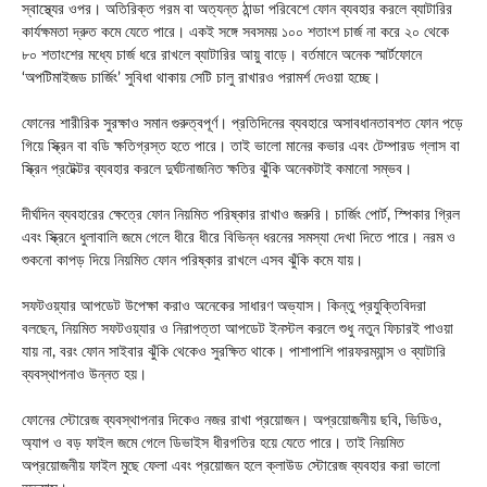
স্বাস্থ্যের ওপর। অতিরিক্ত গরম বা অত্যন্ত ঠান্ডা পরিবেশে ফোন ব্যবহার করলে ব্যাটারির
কার্যক্ষমতা দ্রুত কমে যেতে পারে। একই সঙ্গে সবসময় ১০০ শতাংশ চার্জ না করে ২০ থেকে
৮০ শতাংশের মধ্যে চার্জ ধরে রাখলে ব্যাটারির আয়ু বাড়ে। বর্তমানে অনেক স্মার্টফোনে
‘অপটিমাইজড চার্জিং’ সুবিধা থাকায় সেটি চালু রাখারও পরামর্শ দেওয়া হচ্ছে।
ফোনের শারীরিক সুরক্ষাও সমান গুরুত্বপূর্ণ। প্রতিদিনের ব্যবহারে অসাবধানতাবশত ফোন পড়ে
গিয়ে স্ক্রিন বা বডি ক্ষতিগ্রস্ত হতে পারে। তাই ভালো মানের কভার এবং টেম্পারড গ্লাস বা
স্ক্রিন প্রটেক্টর ব্যবহার করলে দুর্ঘটনাজনিত ক্ষতির ঝুঁকি অনেকটাই কমানো সম্ভব।
দীর্ঘদিন ব্যবহারের ক্ষেত্রে ফোন নিয়মিত পরিষ্কার রাখাও জরুরি। চার্জিং পোর্ট, স্পিকার গ্রিল
এবং স্ক্রিনে ধুলাবালি জমে গেলে ধীরে ধীরে বিভিন্ন ধরনের সমস্যা দেখা দিতে পারে। নরম ও
শুকনো কাপড় দিয়ে নিয়মিত ফোন পরিষ্কার রাখলে এসব ঝুঁকি কমে যায়।
সফটওয়্যার আপডেট উপেক্ষা করাও অনেকের সাধারণ অভ্যাস। কিন্তু প্রযুক্তিবিদরা
বলছেন, নিয়মিত সফটওয়্যার ও নিরাপত্তা আপডেট ইনস্টল করলে শুধু নতুন ফিচারই পাওয়া
যায় না, বরং ফোন সাইবার ঝুঁকি থেকেও সুরক্ষিত থাকে। পাশাপাশি পারফরম্যান্স ও ব্যাটারি
ব্যবস্থাপনাও উন্নত হয়।
ফোনের স্টোরেজ ব্যবস্থাপনার দিকেও নজর রাখা প্রয়োজন। অপ্রয়োজনীয় ছবি, ভিডিও,
অ্যাপ ও বড় ফাইল জমে গেলে ডিভাইস ধীরগতির হয়ে যেতে পারে। তাই নিয়মিত
অপ্রয়োজনীয় ফাইল মুছে ফেলা এবং প্রয়োজন হলে ক্লাউড স্টোরেজ ব্যবহার করা ভালো