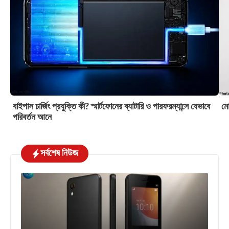
বাইপাস চার্জিং প্রযুক্তি কী? স্মার্টফোনের ব্যাটারি ও পারফরম্যান্সে যেভাবে
মো
পরিবর্তন আনে
সর্বশেষ নিউজ