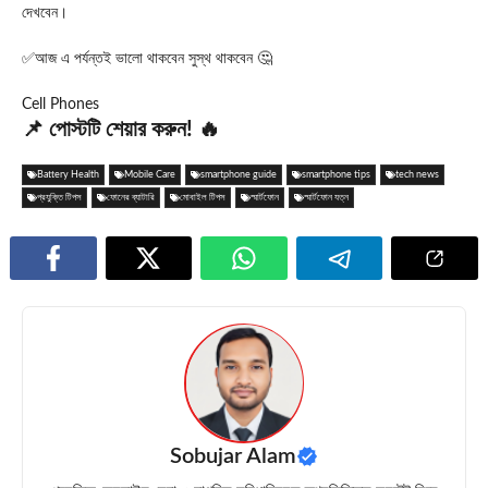
দেখবেন।
✅আজ এ পর্যন্তই ভালো থাকবেন সুস্থ থাকবেন 🤔
Cell Phones
📌 পোস্টটি শেয়ার করুন! 🔥
Battery Health
Mobile Care
smartphone guide
smartphone tips
tech news
প্রযুক্তি টিপস
ফোনের ব্যাটারি
মোবাইল টিপস
স্মার্টফোন
স্মার্টফোন যত্ন
Sobujar Alam