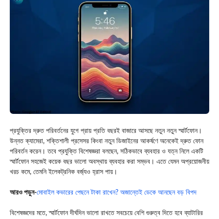
প্রযুক্তির দ্রুত পরিবর্তনের যুগে প্রায় প্রতি বছরই বাজারে আসছে নতুন নতুন স্মার্টফোন।
উন্নত ক্যামেরা, শক্তিশালী প্রসেসর কিংবা নতুন ডিজাইনের আকর্ষণে অনেকেই দ্রুত ফোন
পরিবর্তন করেন। তবে প্রযুক্তি বিশেষজ্ঞরা বলছেন, সঠিকভাবে ব্যবহার ও যত্ন নিলে একটি
স্মার্টফোন সহজেই কয়েক বছর ভালো অবস্থায় ব্যবহার করা সম্ভব। এতে যেমন অপ্রয়োজনীয়
খরচ কমে, তেমনি ইলেকট্রনিক বর্জ্যও হ্রাস পায়।
আরও পড়ুন-
মোবাইল কভারের পেছনে টাকা রাখেন? অজান্তেই ডেকে আনছেন বড় বিপদ
বিশেষজ্ঞদের মতে, স্মার্টফোন দীর্ঘদিন ভালো রাখতে সবচেয়ে বেশি গুরুত্ব দিতে হবে ব্যাটারির