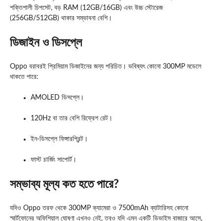
শক্তিশালী চিপসেট, বড় RAM (12GB/16GB) এবং উচ্চ স্টোরেজ
(256GB/512GB) থাকার সম্ভাবনা বেশি।
ডিজাইন ও ডিসপ্লে
Oppo বরাবরই প্রিমিয়াম ডিজাইনের জন্য পরিচিত। ভবিষ্যৎ কোনো 300MP মডেলে
থাকতে পারে:
AMOLED ডিসপ্লে।
120Hz বা তার বেশি রিফ্রেশ রেট।
ইন-ডিসপ্লে ফিঙ্গারপ্রিন্ট।
ফাস্ট চার্জিং সাপোর্ট।
সম্ভাব্য মূল্য কত হতে পারে?
যদিও
Oppo
তরফ থেকে 300MP ক্যামেরা ও 7500mAh ব্যাটারিসহ কোনো
স্মার্টফোনের অফিশিয়াল ঘোষণা এখনও নেই, তবুও যদি এমন একটি ডিভাইস বাজারে আসে,