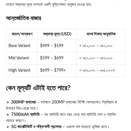
তাহলে সম্ভাব্য মূল্য সম্পর্কে একটি যুক্তিসঙ্গত অনুমান দেওয়া যায়:
আন্তর্জাতিক বাজার
মডেল/সংস্করণ
সম্ভাব্য মূল্য (USD)
বাংলা টাকায় আনুমানিক
Base Variant
$499 – $599
≈ ৳৪২,০০০ – ৳৫০,০০০
Mid Variant
$599 – $699
≈ ৳৫০,০০০ – ৳৫৮,০০০
High Variant
$699 – $799+
≈ ৳৫৮,০০০ – ৳৬৫,০০০+
কেন মূল্যটি এটাই হতে পারে?
🔹
300MP ক্যামেরা
– বর্তমানে 200MP ক্যামেরা বিশিষ্ট ফোনগুলোও প্রিমিয়াম বা
উপরের মিড-রেঞ্জে পড়ে।
🔹
7500mAh ব্যাটারি
– বড় ব্যাটারি মানে খরচ বেড়ে যায় ব্যাটারি সেল ও প্যাকিং
খরচের কারণে।
🔹
5G কানেক্টিভিটি ও শক্তিশালী প্রসেসর
– এগুলো দাম বাড়াতে ভূমিকা রাখে।