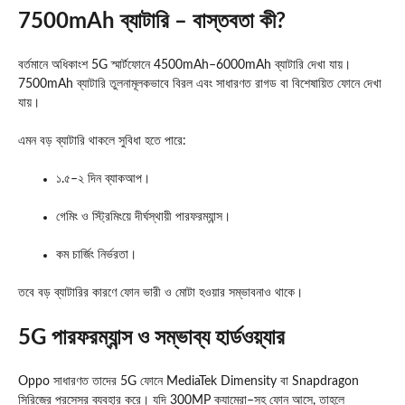
7500mAh ব্যাটারি – বাস্তবতা কী?
বর্তমানে অধিকাংশ 5G স্মার্টফোনে 4500mAh–6000mAh ব্যাটারি দেখা যায়।
7500mAh ব্যাটারি তুলনামূলকভাবে বিরল এবং সাধারণত রাগড বা বিশেষায়িত ফোনে দেখা
যায়।
এমন বড় ব্যাটারি থাকলে সুবিধা হতে পারে:
১.৫–২ দিন ব্যাকআপ।
গেমিং ও স্ট্রিমিংয়ে দীর্ঘস্থায়ী পারফরম্যান্স।
কম চার্জিং নির্ভরতা।
তবে বড় ব্যাটারির কারণে ফোন ভারী ও মোটা হওয়ার সম্ভাবনাও থাকে।
5G পারফরম্যান্স ও সম্ভাব্য হার্ডওয়্যার
Oppo সাধারণত তাদের 5G ফোনে MediaTek Dimensity বা Snapdragon
সিরিজের প্রসেসর ব্যবহার করে। যদি 300MP ক্যামেরা–সহ ফোন আসে, তাহলে