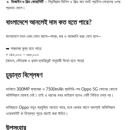
🔹
ডিজাইন ও বিল্ড কোয়ালিটি
– প্রিমিয়াম ফিনিশ ও বিল্ড মান সবই প্রাইস-লেবেলের ওপর
প্রভাব ফেলে।
বাংলাদেশে আনলেই দাম কত হতে পারে?
বাংলাদেশে যখন এমন ফোন আসে—শুল্ক, কর ও আমদানি খরচ যোগ হলে—
➡️ সম্ভাব্য মূল্য হতে পারে:
≈ ৳৪৮,০০০ – ৳৬৮,০০০
(মডেল, স্টোরেজ ও র‍্যাম ভ্যারিয়েন্ট অনুযায়ী ভিন্ন হতে পারে)
চূড়ান্ত বিশ্লেষণ
বর্তমানে 300MP ক্যামেরা ও 7500mAh ব্যাটারি–সহ Oppo 5G ফোনের কোনো
অফিসিয়াল ঘোষণা নেই। তাই এ ধরনের খবর ভাইরাল হলেও সেটি নিশ্চিত তথ্য নয়।
ভবিষ্যতে Oppo নতুন প্রযুক্তি আনতে পারে, তবে কেনার আগে অবশ্যই অফিসিয়াল
ওয়েবসাইট বা বিশ্বস্ত সূত্র যাচাই করা উচিত।
উপসংহার