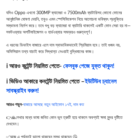
যদিও
Oppo
এখনো 300MP ক্যামেরা ও 7500mAh ব্যাটারিসহ কোনো ফোনের
আনুষ্ঠানিক ঘোষণা দেয়নি, তবুও এমন স্পেসিফিকেশন নিয়ে আলোচনা ভবিষ্যৎ প্রযুক্তির
সম্ভাবনা নির্দেশ করে। তবে শুধু বড় ক্যামেরা বা ব্যাটারি থাকলেই একটি ফোন সেরা হয় না—
সফটওয়্যার অপটিমাইজেশন ও হার্ডওয়্যার সমন্বয়ও গুরুত্বপূর্ণ।
এ ধরনের ডিভাইস বাজারে এলে দাম স্বাভাবিকভাবেই প্রিমিয়াম হবে। তাই গুজব নয়,
অফিসিয়াল তথ্য যাচাই করে সিদ্ধান্ত নেওয়াই বুদ্ধিমানের কাজ।
ℹ️ আরও কন্টেন্ট নিয়মিত পেতে-
ফেসবুক পেজে যুক্ত থাকুন!
ℹ️ ভিডিও আকারে কনটেন্ট নিয়মিত পেতে –
ইউটিউব চ্যানেল
সাবস্ক্রাইব করুন!
আরও পড়ুন-
বাজারে আসছে নতুন আইফোন ১৭ই, দাম কত
👉🙏লেখার মধ্যে ভাষা জনিত কোন ভুল ত্রুটি হয়ে থাকলে অবশ্যই ক্ষমা সুন্দর দৃষ্টিতে
দেখবেন।
✅আজ এ পর্যন্তই ভালো থাকবেন সুস্থ থাকবেন 🤔