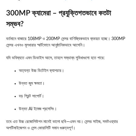
300MP ক্যামেরা – প্রযুক্তিগতভাবে কতটা
সম্ভব?
বর্তমানে বাজারে 108MP ও 200MP সেন্সর বাণিজ্যিকভাবে ব্যবহৃত হচ্ছে। 300MP
সেন্সর এখনও মূলধারার স্মার্টফোনে আনুষ্ঠানিকভাবে আসেনি।
যদি ভবিষ্যতে এমন ডিভাইস আসে, তাহলে সম্ভাব্য সুবিধাগুলো হতে পারে:
অত্যন্ত উচ্চ ডিটেইল ক্যাপচার।
উন্নত জুম ক্ষমতা।
বড় প্রিন্ট সাপোর্ট।
উন্নত AI ইমেজ প্রসেসিং।
তবে এত উচ্চ রেজোলিউশন মানেই ভালো ছবি—এমন নয়। সেন্সর সাইজ, সফটওয়্যার
অপটিমাইজেশন ও লেন্স কোয়ালিটি সমান গুরুত্বপূর্ণ।