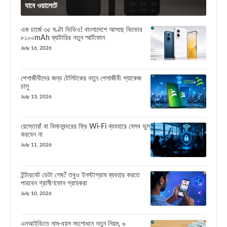
যাবে ওয়ালেটে
এক চার্জে ৩৫ ঘণ্টা ভিডিও! বাংলাদেশে আসছে ভিভোর
৮১০০mAh ব্যাটারির নতুন স্মার্টফোন
July 16, 2026
পেশাজীবীদের জন্য টেলিটকের নতুন পেশাজীবী প্যাকেজ
চালু
July 13, 2026
রেস্তোরাঁ বা বিমানবন্দরের ফ্রি Wi-Fi ব্যবহারে যেসব ভুল
করবেন না
July 11, 2026
ইন্টারনেট ডেটা শেষ? তবুও ইনস্টাগ্রাম ব্যবহার করতে
পারবেন গ্রামীণফোন গ্রাহকরা
July 10, 2026
এনআইডিতে নাম-বয়স সংশোধনে নতুন নিয়ম, ৬