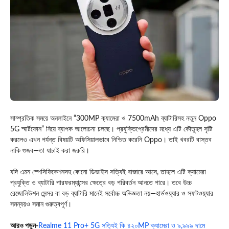
সাম্প্রতিক সময়ে অনলাইনে “300MP ক্যামেরা ও 7500mAh ব্যাটারিসহ নতুন Oppo
5G স্মার্টফোন” নিয়ে ব্যাপক আলোচনা চলছে। প্রযুক্তিপ্রেমীদের মধ্যে এটি কৌতূহল সৃষ্টি
করলেও এখন পর্যন্ত বিষয়টি অফিসিয়ালভাবে নিশ্চিত করেনি
Oppo
। তাই খবরটি বাস্তব
নাকি গুজব—তা যাচাই করা জরুরি।
যদি এমন স্পেসিফিকেশনসহ কোনো ডিভাইস সত্যিই বাজারে আসে, তাহলে এটি ক্যামেরা
প্রযুক্তি ও ব্যাটারি পারফরম্যান্সের ক্ষেত্রে বড় পরিবর্তন আনতে পারে। তবে উচ্চ
রেজোলিউশন সেন্সর বা বড় ব্যাটারি মানেই সর্বোচ্চ অভিজ্ঞতা নয়—হার্ডওয়্যার ও সফটওয়্যার
সমন্বয়ও সমান গুরুত্বপূর্ণ।
আরও পড়ুন-
Realme 11 Pro+ 5G সত্যিই কি ৪২০MP ক্যামেরা ও ৯,৯৯৯ দামে