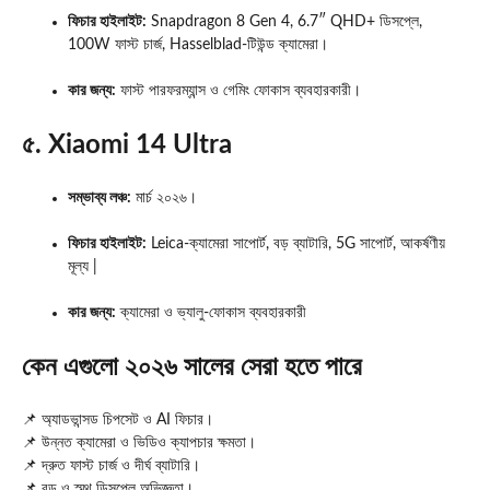
ফিচার হাইলাইট:
Snapdragon 8 Gen 4, 6.7″ QHD+ ডিসপ্লে,
100W ফাস্ট চার্জ, Hasselblad-টিউন্ড ক্যামেরা।
কার জন্য:
ফাস্ট পারফরম্যান্স ও গেমিং ফোকাস ব্যবহারকারী।
৫. Xiaomi 14 Ultra
সম্ভাব্য লঞ্চ:
মার্চ ২০২৬।
ফিচার হাইলাইট:
Leica-ক্যামেরা সাপোর্ট, বড় ব্যাটারি, 5G সাপোর্ট, আকর্ষণীয়
মূল্য |
কার জন্য:
ক্যামেরা ও ভ্যালু-ফোকাস ব্যবহারকারী
কেন এগুলো ২০২৬ সালের সেরা হতে পারে
📌 অ্যাডভান্সড চিপসেট ও AI ফিচার।
📌 উন্নত ক্যামেরা ও ভিডিও ক্যাপচার ক্ষমতা।
📌 দ্রুত ফাস্ট চার্জ ও দীর্ঘ ব্যাটারি।
📌 বড় ও স্মুথ ডিসপ্লে অভিজ্ঞতা।