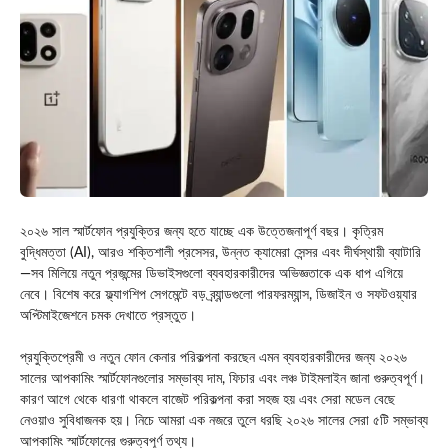
২০২৬ সাল স্মার্টফোন প্রযুক্তির জন্য হতে যাচ্ছে এক উত্তেজনাপূর্ণ বছর। কৃত্রিম
বুদ্ধিমত্তা (AI), আরও শক্তিশালী প্রসেসর, উন্নত ক্যামেরা সেন্সর এবং দীর্ঘস্থায়ী ব্যাটারি
—সব মিলিয়ে নতুন প্রজন্মের ডিভাইসগুলো ব্যবহারকারীদের অভিজ্ঞতাকে এক ধাপ এগিয়ে
নেবে। বিশেষ করে ফ্ল্যাগশিপ সেগমেন্টে বড় ব্র্যান্ডগুলো পারফরম্যান্স, ডিজাইন ও সফটওয়্যার
অপ্টিমাইজেশনে চমক দেখাতে প্রস্তুত।
প্রযুক্তিপ্রেমী ও নতুন ফোন কেনার পরিকল্পনা করছেন এমন ব্যবহারকারীদের জন্য ২০২৬
সালের আপকামিং স্মার্টফোনগুলোর সম্ভাব্য দাম, ফিচার এবং লঞ্চ টাইমলাইন জানা গুরুত্বপূর্ণ।
কারণ আগে থেকে ধারণা থাকলে বাজেট পরিকল্পনা করা সহজ হয় এবং সেরা মডেল বেছে
নেওয়াও সুবিধাজনক হয়। নিচে আমরা এক নজরে তুলে ধরছি ২০২৬ সালের সেরা ৫টি সম্ভাব্য
আপকামিং স্মার্টফোনের গুরুত্বপূর্ণ তথ্য।