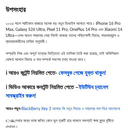
উপসংহার
২০২৬ সালে স্মার্টফোন বাজারে অনেক বড় নতুন ডিভাইস আসতে পারে। iPhone 16 Pro
Max, Galaxy S26 Ultra, Pixel 11 Pro, OnePlus 14 Pro এবং Xiaomi 14
Ultra—এসব মডেল সম্ভাব্য সেরা লিস্টে থাকছে তাদের শক্তিশালী ফিচার, পারফরম্যান্স ও
ব্যবহারকারীদের চাহিদা অনুযায়ী।
সম্প্রতি লিক এবং অপূর্ত তথ্যের ভিত্তিতে এই তালিকা তৈরি করা হয়েছে, তাই অফিসিয়াল
ঘোষণা আসলে ফিচার ও দাম সম্পর্কে সবশেষ তথ্য পাওয়া যাবে।
ℹ️ আরও কন্টেন্ট নিয়মিত পেতে-
ফেসবুক পেজে যুক্ত থাকুন!
ℹ️ ভিডিও আকারে কনটেন্ট নিয়মিত পেতে –
ইউটিউব চ্যানেল
সাবস্ক্রাইব করুন!
আরও পড়ুন-
BlackBerry Key 3 আসছে কি নতুন ফিচার ও সম্ভাব্য দাম নিয়ে আলোচনা
👉🙏লেখার মধ্যে ভাষা জনিত কোন ভুল ত্রুটি হয়ে থাকলে অবশ্যই ক্ষমা সুন্দর দৃষ্টিতে
দেখবেন।