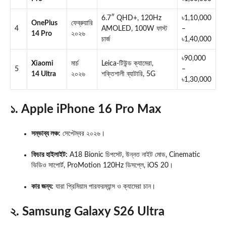
6.7″ QHD+, 120Hz
৳1,10,000
OnePlus
ফেব্রুয়ারি
4
AMOLED, 100W ফাস্ট
–
14 Pro
২০২৬
চার্জ
৳1,40,000
৳90,000
Xiaomi
মার্চ
Leica-টিউন্ড ক্যামেরা,
5
–
14 Ultra
২০২৬
শক্তিশালী ব্যাটারি, 5G
৳1,30,000
১. Apple iPhone 16 Pro Max
সম্ভাব্য লঞ্চ:
সেপ্টেম্বর ২০২৬।
ফিচার হাইলাইট:
A18 Bionic চিপসেট, উন্নত নাইট মোড, Cinematic
ভিডিও সাপোর্ট, ProMotion 120Hz ডিসপ্লে, iOS 20।
কার জন্য:
যারা প্রিমিয়াম পারফরম্যান্স ও ক্যামেরা চান।
২. Samsung Galaxy S26 Ultra