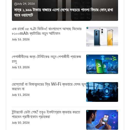
July 24, 2026
মাত্র ১,৯৯৯ টাকায় বাজারে এলো দেশের সবচেয়ে পাতলা ফিচার ফোন,রাখা
যাবে ওয়ালেটে
এক চার্জে ৩৫ ঘণ্টা ভিডিও! বাংলাদেশে আসছে ভিভোর
৮১০০mAh ব্যাটারির নতুন স্মার্টফোন
July 16, 2026
পেশাজীবীদের জন্য টেলিটকের নতুন পেশাজীবী প্যাকেজ
চালু
July 13, 2026
রেস্তোরাঁ বা বিমানবন্দরের ফ্রি Wi-Fi ব্যবহারে যেসব ভুল
করবেন না
July 11, 2026
ইন্টারনেট ডেটা শেষ? তবুও ইনস্টাগ্রাম ব্যবহার করতে
পারবেন গ্রামীণফোন গ্রাহকরা
July 10, 2026