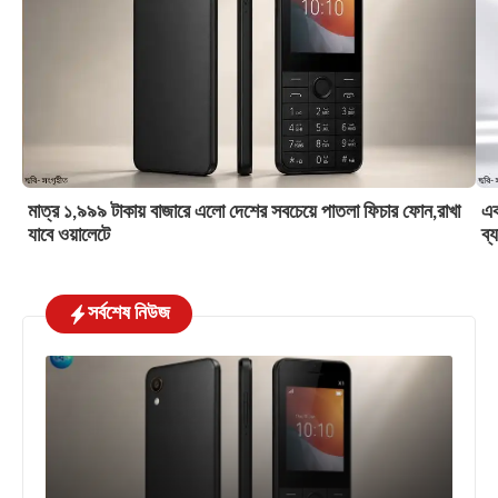
মাত্র ১,৯৯৯ টাকায় বাজারে এলো দেশের সবচেয়ে পাতলা ফিচার ফোন,রাখা
এক
যাবে ওয়ালেটে
ব্
সর্বশেষ নিউজ