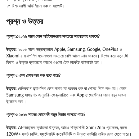
📌 বিশ্বব্যাপী অফিশিয়াল লঞ্চ ও সাপোর্ট।
প্রশ্ন ও উত্তর
প্রশ্ন ১:২০২৬ সালে কোন স্মার্টফোনগুলো সবচেয়ে আলোচনায় থাকবে?
উত্তর:
২০২৬ সালে সম্ভাব্যভাবে Apple, Samsung, Google, OnePlus ও
Xiaomi-র ফ্ল্যাগশিপ মডেলগুলো সবচেয়ে বেশি আলোচনায় থাকবে। বিশেষ করে নতুন AI
ফিচার ও উন্নত ক্যামেরার কারণে এগুলো টেক মার্কেটে হাইলাইট হবে।
প্রশ্ন ২:এসব ফোন কবে লঞ্চ হতে পারে?
উত্তর:
বেশিরভাগ ফ্ল্যাগশিপ ফোন সাধারণত বছরের শুরু বা শেষের দিকে লঞ্চ হয়। যেমন
Samsung সাধারণত জানুয়ারি–ফেব্রুয়ারিতে এবং Apple সেপ্টেম্বর মাসে নতুন মডেল
উন্মোচন করে।
প্রশ্ন ৩:২০২৬ সালের ফোনে কী নতুন ফিচার আসতে পারে?
উত্তর:
AI-ভিত্তিক ক্যামেরা উন্নয়ন, আরও শক্তিশালী 3nm/2nm প্রসেসর, দ্রুত
120W+ ফাস্ট চার্জিং, স্যাটেলাইট কানেক্টিভিটি ও উন্নত ব্যাটারি লাইফ দেখা যেতে পারে।