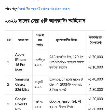
আরও পড়ুন-
ভিভো টি৩ নতুন এই ফোনের দাম হাতের নাগালে
২০২৬ সালের সেরা ৫টি আপকামিং স্মার্টফোন
সম্ভাব্য
সম্ভাব্য দাম
№
মডেল নাম
লঞ্চ
মূল আকর্ষণীয় ফিচার
(বাংলাদেশ)
তারিখ
Apple
A18 বায়োনিক চিপ, 120Hz
৳1,70,000
iPhone
সেপ্টেম্বর
1
ProMotion ডিসপ্লে, উন্নত
–
16 Pro
২০২৬
ক্যামেরা সিস্টেম
৳2,10,000
Max
Samsung
Exynos/Snapdragon 8
৳1,40,000
জানুয়ারি
2
Galaxy
Gen 4, 200MP ক্যামেরা,
–
২০২৬
S26 Ultra
S Pen সাপোর্ট
৳1,80,000
Google
৳1,20,000
অক্টোবর
Google Tensor G4, AI
3
Pixel 11
–
২০২৬
ক্যামেরা উন্নত ফিচার
Pro
৳1,60,000