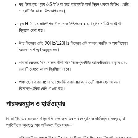
বড় ডিসপ্লে: প্রায় 6.5 ইঞ্চি বা তার কাছাকাছি লার্জ স্ক্রিন থাকলে ভিডিও, গেমিং
ও ব্রাউজিং আরও উপভোগ্য হয়।
ফুল HD+ রেজোলিউশন: উচ্চ রেজোলিউশনের কারণে ছবির বর্ণচর্চা ও টেক্সট
ক্লিয়ার দেখা যায়।
উচ্চ রিফ্রেশ রেট: 90Hz/120Hz রিফ্রেশ রেট থাকলে স্ক্রলিং ও অ্যানিমেশন
অনেক বেশি স্মুথ অনুভূত হয়।
পাতলা বেজেল: থিন বেজেল থাকা মানে ডিসপ্লে-টাইম আবেগীয়ভাবে বাড়বে এবং
ফোনটি দেখতে আরও প্রিমিয়াম লাগে।
পাঞ্চ-হোল ক্যামেরা: সামনে সেলফি ক্যামেরার জন্য ছোট পাঞ্চ-হোল থাকলে
ডিসপ্লে-এরিয়া বেশি পাওয়া যায়।
পারফরম্যান্স ও হার্ডওয়্যার
ভিভো টি৩-এর অন্যতম শক্তিশালী দিক হলো এর পারফরম্যান্স ও হার্ডওয়্যার সমন্বয়, যা
প্রতিদিনের ব্যবহারে স্মুথ অভিজ্ঞতা দিতে সক্ষম—