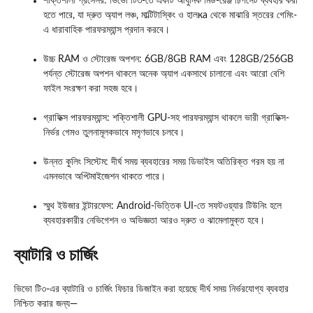
শক্তিশালী প্রসেসর: ভিভো টি৩-তে একটি আধুনিক মিড-রেঞ্জ চিপসেট ব্যবহার করা
হতে পারে, যা দ্রুত অ্যাপ লঞ্চ, মাল্টিটাস্কিং ও হালка থেকে মাঝারি স্তরের গেমিং-
এ ধারাবাহিক পারফরম্যান্স প্রদান করবে।
উচ্চ RAM ও স্টোরেজ অপশন: 6GB/8GB RAM এবং 128GB/256GB
পর্যন্ত স্টোরেজ অপশন থাকলে অনেক অ্যাপ একসাথে চালানো এবং আরো বেশি
ফাইল সংরক্ষণ করা সহজ হবে।
গ্রাফিক্স পারফরম্যান্স: শক্তিশালী GPU-সহ পারফরম্যান্স থাকলে ভারী গ্রাফিক্স-
নির্ভর গেমও তুলনামূলকভাবে মসৃণভাবে চলবে।
উন্নত কুলিং সিস্টেম: দীর্ঘ সময় ব্যবহারের সময় ডিভাইস অতিরিক্ত গরম হয় না
এমনভাবে অপ্টিমাইজেশন থাকতে পারে।
স্মুথ ইউজার ইন্টারফেস: Android-ভিত্তিক UI-তে সফটওয়্যার টিউনিং হলে
ব্যবহারকারীর নেভিগেশন ও অভিজ্ঞতা আরও দ্রুত ও ঝামেলামুক্ত হবে।
ব্যাটারি ও চার্জিং
ভিভো টি৩-এর ব্যাটারি ও চার্জিং ফিচার ডিজাইন করা হয়েছে দীর্ঘ সময় নির্ভরযোগ্য ব্যবহার
নিশ্চিত করার জন্য—