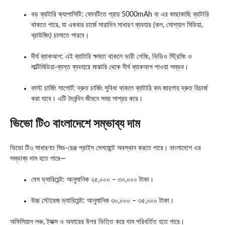
বড় ব্যাটারি ক্যাপাসিটি: ফোনটিতে প্রায় 5000mAh বা এর কাছাকাছি ব্যাটারি
থাকতে পারে, যা একবার চার্জে সারাদিন সাধারণ ব্যবহার (কল, সোশ্যাল মিডিয়া,
ব্রাউজিং) চালাতে পারবে।
দীর্ঘ ব্যাকআপ: এই ব্যাটারি ক্ষমতা থাকলে ভারী গেমিং, ভিডিও স্ট্রিমিং ও
মাল্টিমিডিয়া-ব্যস্ত ব্যবহারে মাঝারি থেকে দীর্ঘ ব্যাকআপ পাওয়া সম্ভব।
ফাস্ট চার্জিং সাপোর্ট: দ্রুত চার্জিং সুবিধা থাকলে ব্যাটারি কম জায়গায় দ্রুত রিচার্জ
করা যাবে। এটি দৈনন্দিন জীবনে সময় সাশ্রয় করে।
ভিভো টি৩ বাংলাদেশে সম্ভাব্য দাম
ভিভো টি৩ সাধারণত মিড-রেঞ্জ প্রাইস সেগমেন্টে অবস্থান করতে পারে। বাংলাদেশে এর
সম্ভাব্য দাম হতে পারে—
বেস ভ্যারিয়েন্ট: আনুমানিক ২৫,০০০ – ৩০,০০০ টাকা।
উচ্চ স্টোরেজ ভ্যারিয়েন্ট: আনুমানিক ৩০,০০০ – ৩৫,০০০ টাকা।
অফিসিয়াল লঞ্চ, ট্যাক্স ও অফারের উপর ভিত্তি করে দাম পরিবর্তিত হতে পারে।