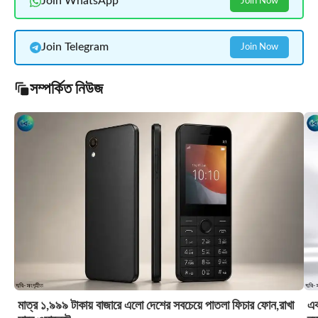
Join WhatsApp
Join Now
Join Telegram
Join Now
সম্পর্কিত নিউজ
মাত্র ১,৯৯৯ টাকায় বাজারে এলো দেশের সবচেয়ে পাতলা ফিচার ফোন,রাখা
এক