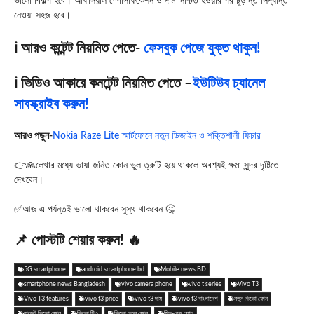
ভালো বিকল্প হবে। অফিসিয়াল স্পেসিফিকেশন ও দাম নিশ্চিত হওয়ার পর চূড়ান্ত সিদ্ধান্ত
নেওয়া সহজ হবে।
ℹ️ আরও কন্টেন্ট নিয়মিত পেতে-
ফেসবুক পেজে যুক্ত থাকুন!
ℹ️ ভিডিও আকারে কনটেন্ট নিয়মিত পেতে –
ইউটিউব চ্যানেল
সাবস্ক্রাইব করুন!
আরও পড়ুন-
Nokia Raze Lite স্মার্টফোনে নতুন ডিজাইন ও শক্তিশালী ফিচার
👉🙏লেখার মধ্যে ভাষা জনিত কোন ভুল ত্রুটি হয়ে থাকলে অবশ্যই ক্ষমা সুন্দর দৃষ্টিতে
দেখবেন।
✅আজ এ পর্যন্তই ভালো থাকবেন সুস্থ থাকবেন 🤔
📌 পোস্টটি শেয়ার করুন! 🔥
5G smartphone
android smartphone bd
Mobile news BD
smartphone news Bangladesh
vivo camera phone
vivo t series
Vivo T3
Vivo T3 features
vivo t3 price
vivo t3 দাম
vivo t3 বাংলাদেশ
নতুন ভিভো ফোন
বাজেট ভিভো ফোন
ভিভো টি৩
ভিভো নতুন ফোন
মিড-রেঞ্জ ফোন