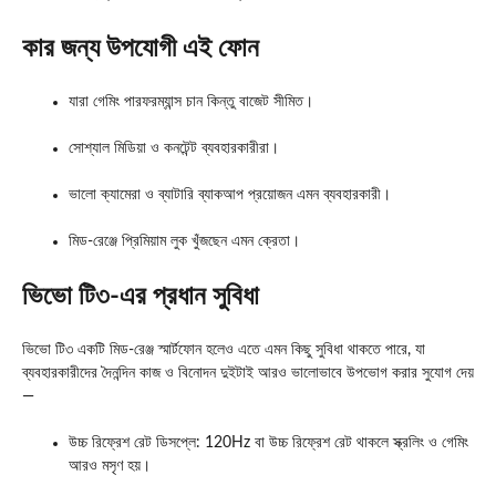
কার জন্য উপযোগী এই ফোন
যারা গেমিং পারফরম্যান্স চান কিন্তু বাজেট সীমিত।
সোশ্যাল মিডিয়া ও কনটেন্ট ব্যবহারকারীরা।
ভালো ক্যামেরা ও ব্যাটারি ব্যাকআপ প্রয়োজন এমন ব্যবহারকারী।
মিড-রেঞ্জে প্রিমিয়াম লুক খুঁজছেন এমন ক্রেতা।
ভিভো টি৩-এর প্রধান সুবিধা
ভিভো টি৩ একটি মিড-রেঞ্জ স্মার্টফোন হলেও এতে এমন কিছু সুবিধা থাকতে পারে, যা
ব্যবহারকারীদের দৈনন্দিন কাজ ও বিনোদন দুইটাই আরও ভালোভাবে উপভোগ করার সুযোগ দেয়
—
উচ্চ রিফ্রেশ রেট ডিসপ্লে: 120Hz বা উচ্চ রিফ্রেশ রেট থাকলে স্ক্রলিং ও গেমিং
আরও মসৃণ হয়।