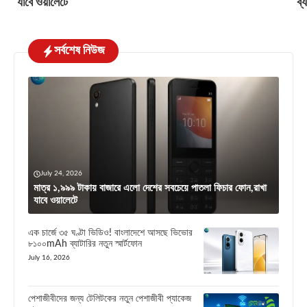
যাবে ওয়ালেটে
ব্
সর্বশেষ নিউজ
July 24, 2026
মাত্র ১,৯৯৯ টাকায় বাজারে এলো দেশের সবচেয়ে পাতলা ফিচার ফোন,রাখা
যাবে ওয়ালেটে
এক চার্জে ৩৫ ঘণ্টা ভিডিও! বাংলাদেশে আসছে ভিভোর
৮১০০mAh ব্যাটারির নতুন স্মার্টফোন
July 16, 2026
পেশাজীবীদের জন্য টেলিটকের নতুন পেশাজীবী প্যাকেজ