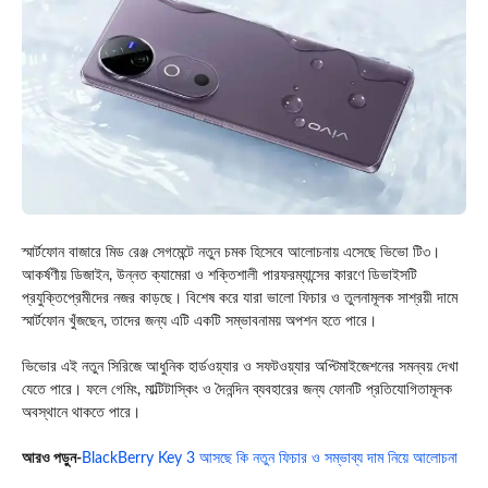
স্মার্টফোন বাজারে মিড রেঞ্জ সেগমেন্টে নতুন চমক হিসেবে আলোচনায় এসেছে ভিভো টি৩।
আকর্ষণীয় ডিজাইন, উন্নত ক্যামেরা ও শক্তিশালী পারফরম্যান্সের কারণে ডিভাইসটি
প্রযুক্তিপ্রেমীদের নজর কাড়ছে। বিশেষ করে যারা ভালো ফিচার ও তুলনামূলক সাশ্রয়ী দামে
স্মার্টফোন খুঁজছেন, তাদের জন্য এটি একটি সম্ভাবনাময় অপশন হতে পারে।
ভিভোর এই নতুন সিরিজে আধুনিক হার্ডওয়্যার ও সফটওয়্যার অপ্টিমাইজেশনের সমন্বয় দেখা
যেতে পারে। ফলে গেমিং, মাল্টিটাস্কিং ও দৈনন্দিন ব্যবহারের জন্য ফোনটি প্রতিযোগিতামূলক
অবস্থানে থাকতে পারে।
আরও পড়ুন-
BlackBerry Key 3 আসছে কি নতুন ফিচার ও সম্ভাব্য দাম নিয়ে আলোচনা