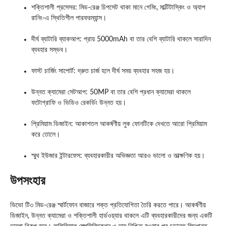
শক্তিশালী প্রসেসর: মিড-রেঞ্জ চিপসেট থাকা মানে গেমিং, মাল্টিটাস্কিং ও অ্যাপ
রানিং-এ স্থিতিশীল পারফরম্যান্স।
দীর্ঘ ব্যাটারি ব্যাকআপ: প্রায় 5000mAh বা তার বেশি ব্যাটারি থাকলে সারাদিন
ব্যবহার সম্ভব।
ফাস্ট চার্জিং সাপোর্ট: দ্রুত চার্জ হলে দীর্ঘ সময় ব্যবহার সহজ হয়।
উন্নত ক্যামেরা সেটআপ: 50MP বা তার বেশি প্রধান ক্যামেরা থাকলে
ফটোগ্রাফি ও ভিডিও রেকর্ডিং উন্নত হয়।
প্রিমিয়াম ডিজাইন: আকাশতল আকর্ষণীয় লুক ফোনটিকে দেখতে আরো প্রিমিয়াম
করে তোলে।
স্মুথ ইউজার ইন্টারফেস: ব্যবহারকারীর অভিজ্ঞতা আরও ভালো ও তাত্ক্ষণিক হয়।
উপসংহার
ভিভো টি৩ মিড-রেঞ্জ স্মার্টফোন বাজারে শক্ত প্রতিযোগিতা তৈরি করতে পারে। আকর্ষণীয়
ডিজাইন, উন্নত ক্যামেরা ও শক্তিশালী হার্ডওয়্যার থাকলে এটি ব্যবহারকারীদের জন্য একটি