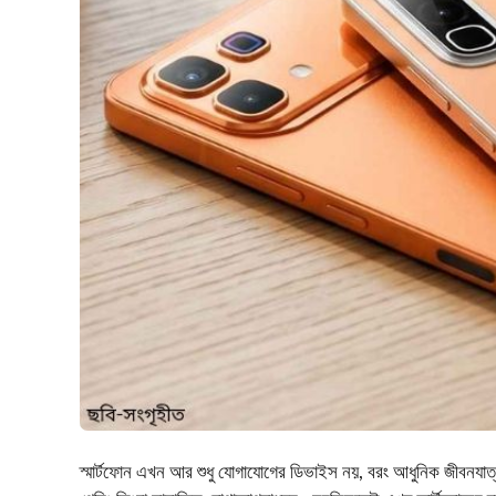
স্মার্টফোন এখন আর শুধু যোগাযোগের ডিভাইস নয়, বরং আধুনিক জীবনযাত্