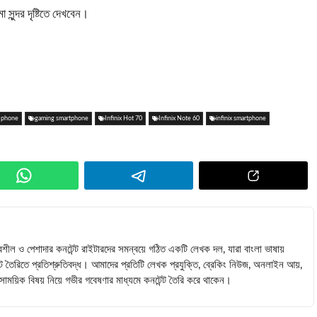
ুন্দর দৃষ্টিতে দেখবেন।
g phone
gaming smartphone
Infinix Hot 70
Infinix Note 60
infinix smartphone
বশীল ও পেশাদার কনটেন্ট রাইটারদের সমন্বয়ে গঠিত একটি লেখক দল, যারা বাংলা ভাষায়
ন্ট তৈরিতে প্রতিশ্রুতিবদ্ধ। আমাদের প্রতিটি লেখক প্রযুক্তি, ব্রেকিং নিউজ, অনলাইন আয়,
 সমসাময়িক বিষয় নিয়ে গভীর গবেষণার মাধ্যমে কনটেন্ট তৈরি করে থাকেন।