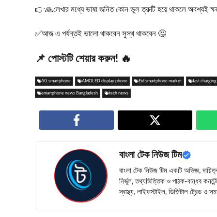
👉🙏লেখার মধ্যে ভাষা জনিত কোন ভুল ত্রুটি হয়ে থাকলে অবশ্যই ক্ষমা স
✅আজ এ পর্যন্তই ভালো থাকবেন সুস্থ থাকবেন 🤔
📌 পোস্টটি শেয়ার করুন! 🔥
5G smartphone
AMOLED display phone
Eid smartphone market
fast chargin
smartphone news Bangladesh
tech news
বাংলা টেক নিউজ টিম
বাংলা টেক নিউজ টিম একটি অভিজ্ঞ, দায়িত্
নির্ভুল, তথ্যভিত্তিক ও পাঠক-বান্ধব কনটে
স্বাস্থ্য, লাইফস্টাইল, ডিজিটাল ট্রেন্ড ও