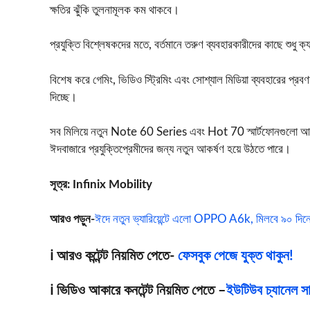
ক্ষতির ঝুঁকি তুলনামূলক কম থাকবে।
প্রযুক্তি বিশ্লেষকদের মতে, বর্তমানে তরুণ ব্যবহারকারীদের কাছে শুধু ক্য
বিশেষ করে গেমিং, ভিডিও স্ট্রিমিং এবং সোশ্যাল মিডিয়া ব্যবহারের প্রব
দিচ্ছে।
সব মিলিয়ে নতুন Note 60 Series এবং Hot 70 স্মার্টফোনগুলো আধুনিক
ঈদবাজারে প্রযুক্তিপ্রেমীদের জন্য নতুন আকর্ষণ হয়ে উঠতে পারে।
সূত্র:
Infinix Mobility
আরও পড়ুন-
ঈদে নতুন ভ্যারিয়েন্টে এলো OPPO A6k, মিলবে ৯০ দিনের র
ℹ️ আরও কন্টেন্ট নিয়মিত পেতে-
ফেসবুক পেজে যুক্ত থাকুন!
ℹ️ ভিডিও আকারে কনটেন্ট নিয়মিত পেতে –
ইউটিউব চ্যানেল সাব