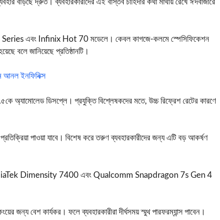
যবহার বাড়ছে দ্রুত। ব্যবহারকারীদের এই বাস্তব চাহিদার কথা মাথায় রেখে ঈদবাজারে
ote 60 Series এবং Infinix Hot 70 মডেলে। কেবল কাগজে-কলমে স্পেসিফিকেশন
হয়েছে বলে জানিয়েছে প্রতিষ্ঠানটি।
ন আনল ইনফিনিক্স
৫কে অ্যামোলেড ডিসপ্লে। প্রযুক্তি বিশ্লেষকদের মতে, উচ্চ রিফ্রেশ রেটের কারণে
ুত প্রতিক্রিয়া পাওয়া যাবে। বিশেষ করে তরুণ ব্যবহারকারীদের জন্য এটি বড় আকর্ষণ
েছে MediaTek Dimensity 7400 এবং Qualcomm Snapdragon 7s Gen 4
িংয়ের জন্য বেশ কার্যকর। ফলে ব্যবহারকারীরা দীর্ঘসময় স্মুথ পারফরম্যান্স পাবেন।