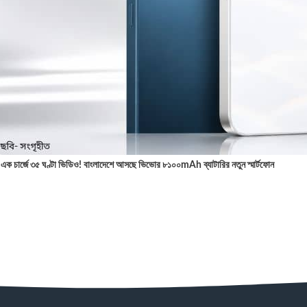
এক চার্জে ৩৫ ঘণ্টা ভিডিও! বাংলাদেশে আসছে ভিভোর ৮১০০mAh ব্যাটারির নতুন স্মার্টফোন