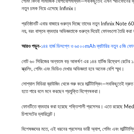
গেমিং কিংবা সামাজিক যোগাযোগমাধ্যম—সবকিছুতেই এখন স্মার্টফোনের ব্
নতুন চমক নিয়ে এসেছে
Infinix
।
প্রতিষ্ঠানটি এবার বাজারে গুরুত্ব দিচ্ছে তাদের নতুন Infinix N
নয়, বরং বাস্তব ব্যবহার অভিজ্ঞতাকে গুরুত্ব দিয়েই ফোনগুলো তৈরি করা 
আরও পড়ুন-
১৪৪ হার্জ ডিসপ্লে ও ৬৫০০mAh ব্যাটারির নতুন ৫জি ফো
নোট ৬০ সিরিজের অন্যতম বড় আকর্ষণ এর ১৪৪ হার্টজ রিফ্রেশ রেটের ১.
স্ক্রলিং, গেমিং এবং ভিডিও দেখার অভিজ্ঞতা হবে অনেক বেশি স্মুথ।
সোশ্যাল মিডিয়া ব্রাউজিং থেকে শুরু করে মাল্টিটাস্কিং—সবকিছুতেই দ্র
হতে পারে বলে মনে করছেন প্রযুক্তি বিশ্লেষকরা।
ফোনটিতে ব্যবহার করা হয়েছে শক্তিশালী প্রসেসর। এতে রয়
চিপসেটের ভ্যারিয়েন্ট।
বিশেষজ্ঞদের মতে, এই ধরনের প্রসেসর ভারী অ্যাপ, গেমিং এবং মাল্টিটাস্ক