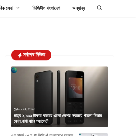
রিক সেবা
ডিজিটাল বাংলাদেশ
অন্যান্য
সর্বশেষ নিউজ
July 24, 2026
মাত্র ১,৯৯৯ টাকায় বাজারে এলো দেশের সবচেয়ে পাতলা ফিচার
ফোন,রাখা যাবে ওয়ালেটে
এক চার্জে ৩৫ ঘণ্টা ভিডিও! বাংলাদেশে আসছে