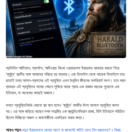
প্রতিদিন স্মার্টফোন, ল্যাপটপ, স্মার্টওয়াচ কিংবা ওয়্যারলেস ইয়ারবাড ব্যবহার করতে গিয়ে
‘ব্লুটুথ’ শব্দটির সঙ্গে আমাদের পরিচয় হয় বারবার। এক ডিভাইস থেকে আরেক ডিভাইসে তার
ছাড়াই তথ্য আদান-প্রদানের এই প্রযুক্তি এখন দৈনন্দিন জীবনের অপরিহার্য অংশ। তবে বহুল
ব্যবহৃত এই প্রযুক্তির নামের পেছনে লুকিয়ে আছে প্রায় এক হাজার বছরের পুরোনো এক
ইতিহাস, যা অনেকের কাছেই অজানা।
শুনতে প্রযুক্তিনির্ভর কোনো শব্দ মনে হলেও ‘ব্লুটুথ’ নামটির উৎস আসলে প্রযুক্তি জগত
নয়। এর সঙ্গে জড়িয়ে আছেন দশম শতাব্দীর এক স্ক্যান্ডিনেভিয়ান রাজা, যিনি ইতিহাসে পরিচিত
ছিলেন বিচ্ছিন্ন অঞ্চল ও জনগোষ্ঠীকে একত্রিত করার জন্য।
আরও পড়ুন-
নতুন ইয়ারবাডস কেনার আগে না জানলেই ক্ষতি! দেখে নিন গুরুত্বপূর্ণ ৭ বিষয়