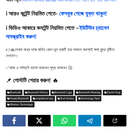
আরও পড়ুন-
হেডফোন ব্যবহারে 60-60 নিয়ম মানছেন তো? নইলে হতে পারে শ্রবণক্ষতি
ℹ️ আরও কন্টেন্ট নিয়মিত পেতে-
ফেসবুক পেজে যুক্ত থাকুন!
ℹ️ ভিডিও আকারে কনটেন্ট নিয়মিত পেতে –
ইউটিউব চ্যানেল
সাবস্ক্রাইব করুন!
👉🙏লেখার মধ্যে ভাষা জনিত কোন ভুল ত্রুটি হয়ে থাকলে অবশ্যই ক্ষমা সুন্দর দৃষ্টিতে
দেখবেন।
✅আজ এ পর্যন্তই ভালো থাকবেন সুস্থ থাকবেন 🤔
📌 পোস্টটি শেয়ার করুন! 🔥
Bluetooth
Bluetooth History
Bluetooth Logo
Bluetooth Meaning
Danish King
Harald Bluetooth
smartphone tips
Tech History
Technology Facts
Wireless Technology