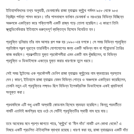
ইতিহাসবিদদের তথ্য অনুযায়ী, ডেনমার্কের রাজা হ্যারাল্ড ব্লুটুথ গর্মসন ৯৫৮ থেকে ৯৮৫
খ্রিষ্টাব্দ পর্যন্ত শাসন করেন। তাঁর শাসনামলে বর্তমান ডেনমার্ক ও নরওয়ের বিভিন্ন বিচ্ছিন্ন
অঞ্চলকে একত্রিত করে শক্তিশালী একটি রাজ্য গড়ে তোলা হয়েছিল। এ কারণে তিনি
স্ক্যান্ডিনেভিয়ার ইতিহাসে গুরুত্বপূর্ণ ব্যক্তিত্ব হিসেবে বিবেচিত হন।
প্রযুক্তি দুনিয়ায় তাঁর নাম আসার গল্প শুরু হয় ১৯৯০-এর দশকে। সে সময় বিভিন্ন প্রযুক্তি
প্রতিষ্ঠান স্বল্প দূরত্বে তারবিহীন যোগাযোগের জন্য একটি অভিন্ন মান বা স্ট্যান্ডার্ড তৈরির
কাজ করছিল। প্রকল্পটিতে যুক্ত প্রকৌশলীরা এমন একটি নাম খুঁজছিলেন, যা বিভিন্ন
প্রযুক্তি ও ডিভাইসকে একত্রে যুক্ত করার ধারণাকে তুলে ধরবে।
সেই সময় ইন্টেলের এক প্রকৌশলী ডেনিশ রাজা হ্যারাল্ড ব্লুটুথের নাম ব্যবহারের প্রস্তাব
দেন। কারণ, ইতিহাসে রাজা হ্যারাল্ড যেমন বিভিন্ন গোত্র ও অঞ্চলকে একত্রিত করেছিলেন,
তেমনি নতুন এই প্রযুক্তির লক্ষ্যও ছিল বিভিন্ন ইলেকট্রনিক ডিভাইসকে একই প্ল্যাটফর্মে
সংযুক্ত করা।
প্রথমদিকে এটি শুধু একটি অস্থায়ী কোডনাম হিসেবে ব্যবহৃত হয়েছিল। কিন্তু পরবর্তীতে
নামটি এতটাই জনপ্রিয় হয়ে ওঠে যে সেটিই প্রযুক্তিটির স্থায়ী নাম হয়ে যায়।
তবে অনেকের মনে প্রশ্ন জাগতে পারে, ‘ব্লুটুথ’ বা ‘নীল দাঁত’ নামটি এল কোথা থেকে? এ
বিষয়ে একটি প্রচলিত ঐতিহাসিক ব্যাখ্যা রয়েছে। ধারণা করা হয়, রাজা হ্যারাল্ডের একটি দাঁত