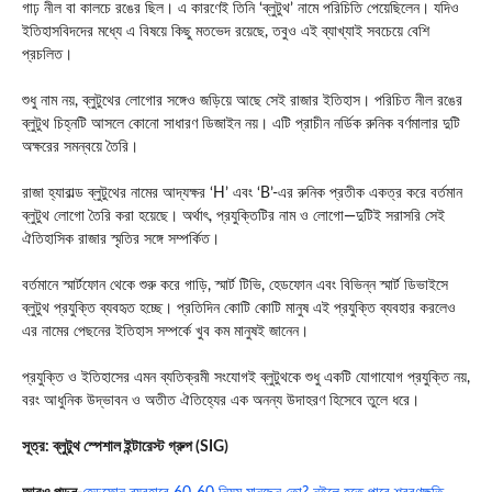
গাঢ় নীল বা কালচে রঙের ছিল। এ কারণেই তিনি ‘ব্লুটুথ’ নামে পরিচিতি পেয়েছিলেন। যদিও
ইতিহাসবিদদের মধ্যে এ বিষয়ে কিছু মতভেদ রয়েছে, তবুও এই ব্যাখ্যাই সবচেয়ে বেশি
প্রচলিত।
শুধু নাম নয়, ব্লুটুথের লোগোর সঙ্গেও জড়িয়ে আছে সেই রাজার ইতিহাস। পরিচিত নীল রঙের
ব্লুটুথ চিহ্নটি আসলে কোনো সাধারণ ডিজাইন নয়। এটি প্রাচীন নর্ডিক রুনিক বর্ণমালার দুটি
অক্ষরের সমন্বয়ে তৈরি।
রাজা হ্যারাল্ড ব্লুটুথের নামের আদ্যক্ষর ‘H’ এবং ‘B’-এর রুনিক প্রতীক একত্র করে বর্তমান
ব্লুটুথ লোগো তৈরি করা হয়েছে। অর্থাৎ, প্রযুক্তিটির নাম ও লোগো—দুটিই সরাসরি সেই
ঐতিহাসিক রাজার স্মৃতির সঙ্গে সম্পর্কিত।
বর্তমানে স্মার্টফোন থেকে শুরু করে গাড়ি, স্মার্ট টিভি, হেডফোন এবং বিভিন্ন স্মার্ট ডিভাইসে
ব্লুটুথ প্রযুক্তি ব্যবহৃত হচ্ছে। প্রতিদিন কোটি কোটি মানুষ এই প্রযুক্তি ব্যবহার করলেও
এর নামের পেছনের ইতিহাস সম্পর্কে খুব কম মানুষই জানেন।
প্রযুক্তি ও ইতিহাসের এমন ব্যতিক্রমী সংযোগই ব্লুটুথকে শুধু একটি যোগাযোগ প্রযুক্তি নয়,
বরং আধুনিক উদ্ভাবন ও অতীত ঐতিহ্যের এক অনন্য উদাহরণ হিসেবে তুলে ধরে।
সূত্র: ব্লুটুথ স্পেশাল ইন্টারেস্ট গ্রুপ (SIG)