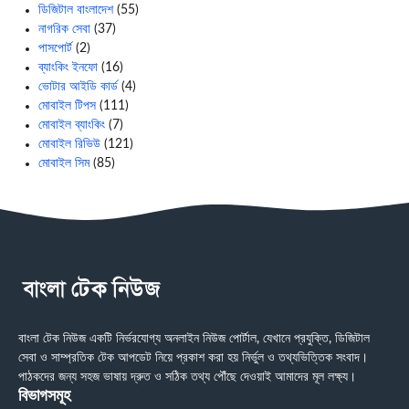
ডিজিটাল বাংলাদেশ
(55)
নাগরিক সেবা
(37)
পাসপোর্ট
(2)
ব্যাংকিং ইনফো
(16)
ভোটার আইডি কার্ড
(4)
মোবাইল টিপস
(111)
মোবাইল ব্যাংকিং
(7)
মোবাইল রিভিউ
(121)
মোবাইল সিম
(85)
বাংলা টেক নিউজ একটি নির্ভরযোগ্য অনলাইন নিউজ পোর্টাল, যেখানে প্রযুক্তি, ডিজিটাল
সেবা ও সাম্প্রতিক টেক আপডেট নিয়ে প্রকাশ করা হয় নির্ভুল ও তথ্যভিত্তিক সংবাদ।
পাঠকদের জন্য সহজ ভাষায় দ্রুত ও সঠিক তথ্য পৌঁছে দেওয়াই আমাদের মূল লক্ষ্য।
বিভাগসমূহ