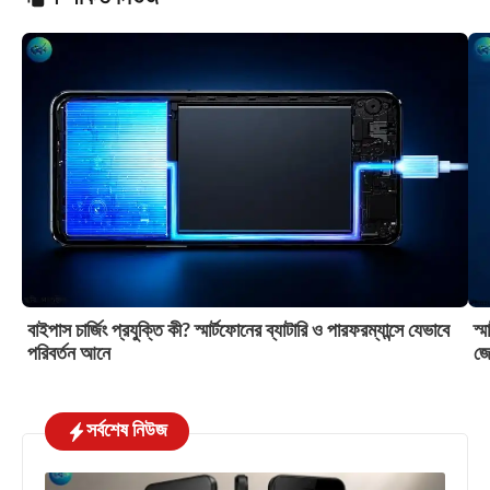
বাইপাস চার্জিং প্রযুক্তি কী? স্মার্টফোনের ব্যাটারি ও পারফরম্যান্সে যেভাবে
স্
পরিবর্তন আনে
জে
সর্বশেষ নিউজ