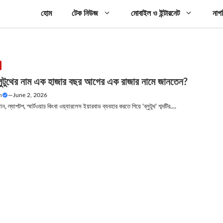
হোম
টেক নিউজ
মোবাইল ও ইন্টারনেট
নাগ
লুটুথের নাম এক হাজার বছর আগের এক রাজার নামে জানতেন?
n
—
June 2, 2026
টফোন, ল্যাপটপ, স্মার্টওয়াচ কিংবা ওয়্যারলেস ইয়ারবাড ব্যবহার করতে গিয়ে ‘ব্লুটুথ’ শব্দটির....