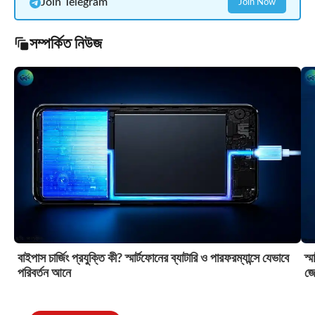
Join Telegram
Join Now
সম্পর্কিত নিউজ
বাইপাস চার্জিং প্রযুক্তি কী? স্মার্টফোনের ব্যাটারি ও পারফরম্যান্সে যেভাবে
স্
পরিবর্তন আনে
জে