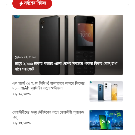
সর্বশেষ নিউজ
July 24, 2026
মাত্র ১,৯৯৯ টাকায় বাজারে এলো দেশের সবচেয়ে পাতলা ফিচার ফোন,রাখা
যাবে ওয়ালেটে
এক চার্জে ৩৫ ঘণ্টা ভিডিও! বাংলাদেশে আসছে ভিভোর
৮১০০mAh ব্যাটারির নতুন স্মার্টফোন
July 16, 2026
পেশাজীবীদের জন্য টেলিটকের নতুন পেশাজীবী প্যাকেজ
চালু
July 13, 2026