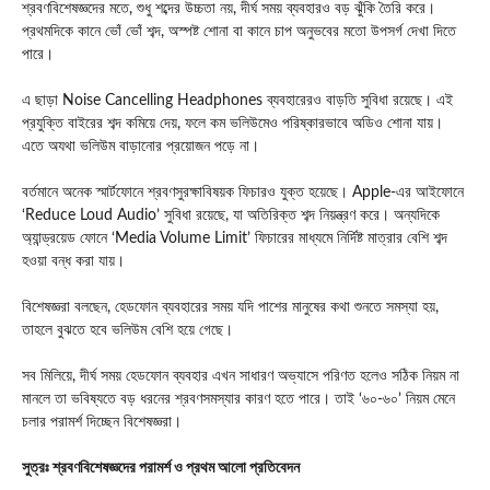
শ্রবণবিশেষজ্ঞদের মতে, শুধু শব্দের উচ্চতা নয়, দীর্ঘ সময় ব্যবহারও বড় ঝুঁকি তৈরি করে।
প্রথমদিকে কানে ভোঁ ভোঁ শব্দ, অস্পষ্ট শোনা বা কানে চাপ অনুভবের মতো উপসর্গ দেখা দিতে
পারে।
এ ছাড়া
Noise Cancelling Headphones
ব্যবহারেরও বাড়তি সুবিধা রয়েছে। এই
প্রযুক্তি বাইরের শব্দ কমিয়ে দেয়, ফলে কম ভলিউমেও পরিষ্কারভাবে অডিও শোনা যায়।
এতে অযথা ভলিউম বাড়ানোর প্রয়োজন পড়ে না।
বর্তমানে অনেক স্মার্টফোনে শ্রবণসুরক্ষাবিষয়ক ফিচারও যুক্ত হয়েছে।
Apple
-এর আইফোনে
‘Reduce Loud Audio’ সুবিধা রয়েছে, যা অতিরিক্ত শব্দ নিয়ন্ত্রণ করে। অন্যদিকে
অ্যান্ড্রয়েড ফোনে ‘Media Volume Limit’ ফিচারের মাধ্যমে নির্দিষ্ট মাত্রার বেশি শব্দ
হওয়া বন্ধ করা যায়।
বিশেষজ্ঞরা বলছেন, হেডফোন ব্যবহারের সময় যদি পাশের মানুষের কথা শুনতে সমস্যা হয়,
তাহলে বুঝতে হবে ভলিউম বেশি হয়ে গেছে।
সব মিলিয়ে, দীর্ঘ সময় হেডফোন ব্যবহার এখন সাধারণ অভ্যাসে পরিণত হলেও সঠিক নিয়ম না
মানলে তা ভবিষ্যতে বড় ধরনের শ্রবণসমস্যার কারণ হতে পারে। তাই ‘৬০-৬০’ নিয়ম মেনে
চলার পরামর্শ দিচ্ছেন বিশেষজ্ঞরা।
সুত্রঃ শ্রবণবিশেষজ্ঞদের পরামর্শ ও প্রথম আলো প্রতিবেদন