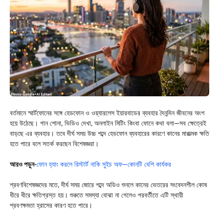
বর্তমানে স্মার্টফোনের সঙ্গে হেডফোন ও ওয়্যারলেস ইয়ারবাডের ব্যবহার দৈনন্দিন জীবনের অংশ
হয়ে উঠেছে। গান শোনা, ভিডিও দেখা, অনলাইন মিটিং কিংবা ফোনে কথা বলা—সব ক্ষেত্রেই
বাড়ছে এর ব্যবহার। তবে দীর্ঘ সময় উচ্চ শব্দে হেডফোন ব্যবহারের কারণে কানের মারাত্মক ক্ষতি
হতে পারে বলে সতর্ক করছেন বিশেষজ্ঞরা।
আরও পড়ুন-
ফোন হ্যাং করলে রিস্টার্ট নাকি সুইচ অফ—কোনটি বেশি কার্যকর
শ্রবণবিশেষজ্ঞদের মতে, দীর্ঘ সময় জোরে শব্দে অডিও শুনলে কানের ভেতরের সংবেদনশীল কোষ
ধীরে ধীরে ক্ষতিগ্রস্ত হয়। শুরুতে সমস্যা বোঝা না গেলেও পরবর্তীতে এটি স্থায়ী
শ্রবণক্ষমতা হ্রাসের কারণ হতে পারে।