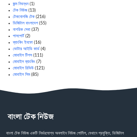
জন্ম নিবন্ধন
(1)
টেক নিউজ
(13)
টেকনোলজি টেক
(216)
ডিজিটাল বাংলাদেশ
(55)
নাগরিক সেবা
(37)
পাসপোর্ট
(2)
ব্যাংকিং ইনফো
(16)
ভোটার আইডি কার্ড
(4)
মোবাইল টিপস
(111)
মোবাইল ব্যাংকিং
(7)
মোবাইল রিভিউ
(121)
মোবাইল সিম
(85)
বাংলা টেক নিউজ একটি নির্ভরযোগ্য অনলাইন নিউজ পোর্টাল, যেখানে প্রযুক্তি, ডিজিটাল