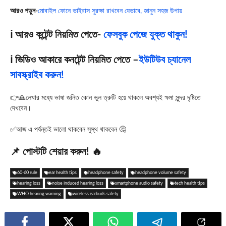
আরও পড়ুন-
মোবাইল ফোনে ভাইরাস সুরক্ষা রাখবেন যেভাবে, জানুন সহজ উপায়
ℹ️ আরও কন্টেন্ট নিয়মিত পেতে-
ফেসবুক পেজে যুক্ত থাকুন!
ℹ️ ভিডিও আকারে কনটেন্ট নিয়মিত পেতে –
ইউটিউব চ্যানেল
সাবস্ক্রাইব করুন!
👉🙏লেখার মধ্যে ভাষা জনিত কোন ভুল ত্রুটি হয়ে থাকলে অবশ্যই ক্ষমা সুন্দর দৃষ্টিতে
দেখবেন।
✅আজ এ পর্যন্তই ভালো থাকবেন সুস্থ থাকবেন 🤔
📌 পোস্টটি শেয়ার করুন! 🔥
60-60 rule
ear health tips
headphone safety
headphone volume safety
hearing loss
noise induced hearing loss
smartphone audio safety
tech health tips
WHO hearing warning
wireless earbuds safety