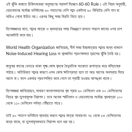
এই ঝুঁকি কমাতে চিকিৎসকেরা অনুসরণের পরামর্শ দিচ্ছেন
60-60 Rule
। এই নিয়ম অনুযায়ী,
হেডফোনের সর্বোচ্চ ভলিউমের ৬০ শতাংশের বেশি শব্দে একটানা ৬০ মিনিটের বেশি গান বা
অডিও শোনা উচিত নয়। এরপর কিছু সময় বিরতি নিতে হবে।
বিশেষজ্ঞদের মতে, শব্দের মাত্রা ও ব্যবহারের সময় নিয়ন্ত্রণে রাখতে পারলে কানের ওপর চাপ
অনেকটাই কমে যায়।
World Health Organization
জানিয়েছে, দীর্ঘ সময় উচ্চমাত্রার শব্দের মধ্যে থাকলে
Noise-Induced Hearing Loss
বা শব্দজনিত শ্রবণক্ষমতা হ্রাসের ঝুঁকি তৈরি হয়।
মানুষের কানের ভেতরে থাকা সূক্ষ্ম কোষ শব্দকে বৈদ্যুতিক সংকেতে রূপান্তর করে মস্তিষ্কে
পাঠায়। অতিরিক্ত শব্দের কারণে এসব কোষ ক্ষতিগ্রস্ত হলে তা আর আগের অবস্থায় ফিরে
আসে না। ফলে একবার শ্রবণশক্তি কমে গেলে তা স্থায়ী হওয়ার আশঙ্কা থাকে।
বিশেষজ্ঞরা জানিয়েছেন, সাধারণ কথোপকথনের শব্দ প্রায় ৬০ ডেসিবেল এবং ৮০ ডেসিবেলের
নিচের শব্দ তুলনামূলক নিরাপদ। তবে অনেক স্মার্টফোন ও হেডফোনের সর্বোচ্চ শব্দমাত্রা ১০০
থেকে ১১০ ডেসিবেল পর্যন্ত পৌঁছাতে পারে।
তাই ৬০ শতাংশ ভলিউমে ব্যবহার করলে শব্দের মাত্রা সাধারণত ৭৫ থেকে ৮৫ ডেসিবেলের
মধ্যে থাকে, যা তুলনামূলকভাবে নিরাপদ বলে ধরা হয়।