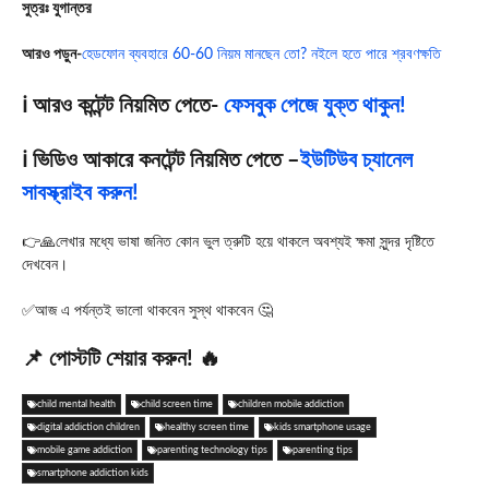
সুত্রঃ যুগান্তর
আরও পড়ুন-
হেডফোন ব্যবহারে 60-60 নিয়ম মানছেন তো? নইলে হতে পারে শ্রবণক্ষতি
ℹ️ আরও কন্টেন্ট নিয়মিত পেতে-
ফেসবুক পেজে যুক্ত থাকুন!
ℹ️ ভিডিও আকারে কনটেন্ট নিয়মিত পেতে –
ইউটিউব চ্যানেল
সাবস্ক্রাইব করুন!
👉🙏লেখার মধ্যে ভাষা জনিত কোন ভুল ত্রুটি হয়ে থাকলে অবশ্যই ক্ষমা সুন্দর দৃষ্টিতে
দেখবেন।
✅আজ এ পর্যন্তই ভালো থাকবেন সুস্থ থাকবেন 🤔
📌 পোস্টটি শেয়ার করুন! 🔥
child mental health
child screen time
children mobile addiction
digital addiction children
healthy screen time
kids smartphone usage
mobile game addiction
parenting technology tips
parenting tips
smartphone addiction kids