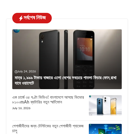
সর্বশেষ নিউজ
July 24, 2026
মাত্র ১,৯৯৯ টাকায় বাজারে এলো দেশের সবচেয়ে পাতলা ফিচার ফোন,রাখা
যাবে ওয়ালেটে
এক চার্জে ৩৫ ঘণ্টা ভিডিও! বাংলাদেশে আসছে ভিভোর
৮১০০mAh ব্যাটারির নতুন স্মার্টফোন
July 16, 2026
পেশাজীবীদের জন্য টেলিটকের নতুন পেশাজীবী প্যাকেজ
চালু