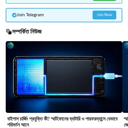
Join Telegram
Join Now
সম্পর্কিত নিউজ
বাইপাস চার্জিং প্রযুক্তি কী? স্মার্টফোনের ব্যাটারি ও পারফরম্যান্সে যেভাবে
স্
পরিবর্তন আনে
জে