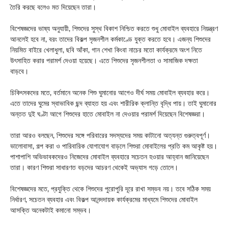
তৈরি করছে বলেও মত দিয়েছেন তারা।
বিশেষজ্ঞদের ভাষ্য অনুযায়ী, শিশুদের সুস্থ বিকাশ নিশ্চিত করতে শুধু মোবাইল ব্যবহারে নিয়ন্ত্রণ
আনলেই হবে না, বরং তাদের বিকল্প সৃজনশীল কর্মকাণ্ডে যুক্ত করতে হবে। এজন্য শিশুদের
নিয়মিত বাইরে খেলাধুলা, ছবি আঁকা, গান শেখা কিংবা নাচের মতো কার্যক্রমে অংশ নিতে
উৎসাহিত করার পরামর্শ দেওয়া হয়েছে। এতে শিশুদের সৃজনশীলতা ও সামাজিক দক্ষতা
বাড়বে।
চিকিৎসকদের মতে, বর্তমানে অনেক শিশু ঘুমানোর আগেও দীর্ঘ সময় মোবাইল ব্যবহার করে।
এতে তাদের ঘুমের স্বাভাবিক ছন্দ ব্যাহত হয় এবং শারীরিক ক্লান্তি বৃদ্ধি পায়। তাই ঘুমানোর
অন্তত দুই ঘণ্টা আগে শিশুদের হাতে মোবাইল না দেওয়ার পরামর্শ দিয়েছেন বিশেষজ্ঞরা।
তারা আরও বলছেন, শিশুদের সঙ্গে পরিবারের সদস্যদের সময় কাটানো অত্যন্ত গুরুত্বপূর্ণ।
ভালোবাসা, গল্প করা ও পারিবারিক যোগাযোগ বাড়লে শিশুরা মোবাইলের প্রতি কম আকৃষ্ট হয়।
পাশাপাশি অভিভাবকদেরও নিজেদের মোবাইল ব্যবহারে সচেতন হওয়ার আহ্বান জানিয়েছেন
তারা। কারণ শিশুরা সাধারণত বড়দের আচরণ থেকেই অভ্যাস গড়ে তোলে।
বিশেষজ্ঞদের মতে, প্রযুক্তি থেকে শিশুদের পুরোপুরি দূরে রাখা সম্ভব নয়। তবে সঠিক সময়
নির্ধারণ, সচেতন ব্যবহার এবং বিকল্প আনন্দদায়ক কার্যক্রমের মাধ্যমে শিশুদের মোবাইল
আসক্তি অনেকটাই কমানো সম্ভব।