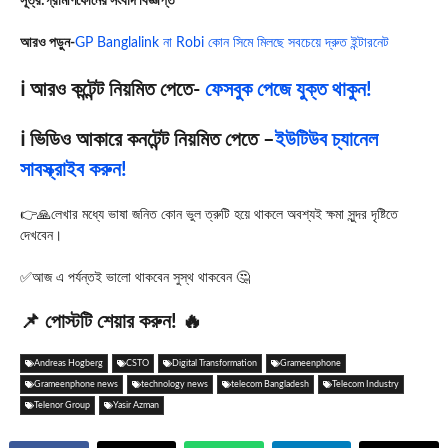
সূত্র:গ্রামীণফোনের সংবাদ বিজ্ঞপ্তি
আরও পড়ুন-
GP Banglalink না Robi কোন সিমে মিলছে সবচেয়ে দ্রুত ইন্টারনেট
ℹ️ আরও কন্টেন্ট নিয়মিত পেতে-
ফেসবুক পেজে যুক্ত থাকুন!
ℹ️ ভিডিও আকারে কনটেন্ট নিয়মিত পেতে –
ইউটিউব চ্যানেল
সাবস্ক্রাইব করুন!
👉🙏লেখার মধ্যে ভাষা জনিত কোন ভুল ত্রুটি হয়ে থাকলে অবশ্যই ক্ষমা সুন্দর দৃষ্টিতে
দেখবেন।
✅আজ এ পর্যন্তই ভালো থাকবেন সুস্থ থাকবেন 🤔
📌 পোস্টটি শেয়ার করুন! 🔥
Andreas Hogberg
CSTO
Digital Transformation
Grameenphone
Grameenphone news
technology news
telecom Bangladesh
Telecom Industry
Telenor Group
Yasir Azman