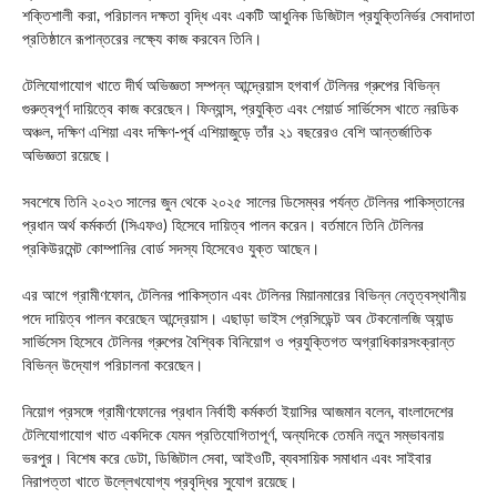
শক্তিশালী করা, পরিচালন দক্ষতা বৃদ্ধি এবং একটি আধুনিক ডিজিটাল প্রযুক্তিনির্ভর সেবাদাতা
প্রতিষ্ঠানে রূপান্তরের লক্ষ্যে কাজ করবেন তিনি।
টেলিযোগাযোগ খাতে দীর্ঘ অভিজ্ঞতা সম্পন্ন আন্দ্রেয়াস হগবার্গ টেলিনর গ্রুপের বিভিন্ন
গুরুত্বপূর্ণ দায়িত্বে কাজ করেছেন। ফিন্যান্স, প্রযুক্তি এবং শেয়ার্ড সার্ভিসেস খাতে নরডিক
অঞ্চল, দক্ষিণ এশিয়া এবং দক্ষিণ-পূর্ব এশিয়াজুড়ে তাঁর ২১ বছরেরও বেশি আন্তর্জাতিক
অভিজ্ঞতা রয়েছে।
সবশেষে তিনি ২০২৩ সালের জুন থেকে ২০২৫ সালের ডিসেম্বর পর্যন্ত টেলিনর পাকিস্তানের
প্রধান অর্থ কর্মকর্তা (সিএফও) হিসেবে দায়িত্ব পালন করেন। বর্তমানে তিনি টেলিনর
প্রকিউরমেন্ট কোম্পানির বোর্ড সদস্য হিসেবেও যুক্ত আছেন।
এর আগে গ্রামীণফোন, টেলিনর পাকিস্তান এবং টেলিনর মিয়ানমারের বিভিন্ন নেতৃত্বস্থানীয়
পদে দায়িত্ব পালন করেছেন আন্দ্রেয়াস। এছাড়া ভাইস প্রেসিডেন্ট অব টেকনোলজি অ্যান্ড
সার্ভিসেস হিসেবে টেলিনর গ্রুপের বৈশ্বিক বিনিয়োগ ও প্রযুক্তিগত অগ্রাধিকারসংক্রান্ত
বিভিন্ন উদ্যোগ পরিচালনা করেছেন।
নিয়োগ প্রসঙ্গে গ্রামীণফোনের প্রধান নির্বাহী কর্মকর্তা ইয়াসির আজমান বলেন, বাংলাদেশের
টেলিযোগাযোগ খাত একদিকে যেমন প্রতিযোগিতাপূর্ণ, অন্যদিকে তেমনি নতুন সম্ভাবনায়
ভরপুর। বিশেষ করে ডেটা, ডিজিটাল সেবা, আইওটি, ব্যবসায়িক সমাধান এবং সাইবার
নিরাপত্তা খাতে উল্লেখযোগ্য প্রবৃদ্ধির সুযোগ রয়েছে।