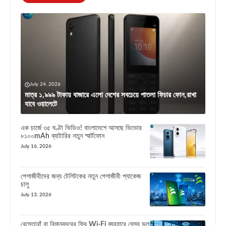
July 24, 2026
মাত্র ১,৯৯৯ টাকায় বাজারে এলো দেশের সবচেয়ে পাতলা ফিচার ফোন,রাখা
যাবে ওয়ালেটে
এক চার্জে ৩৫ ঘণ্টা ভিডিও! বাংলাদেশে আসছে ভিভোর
৮১০০mAh ব্যাটারির নতুন স্মার্টফোন
July 16, 2026
পেশাজীবীদের জন্য টেলিটকের নতুন পেশাজীবী প্যাকেজ
চালু
July 13, 2026
রেস্তোরাঁ বা বিমানবন্দরের ফ্রি Wi-Fi ব্যবহারে যেসব ভুল