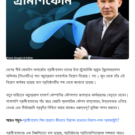
দেশের শীর্ষ মোবাইল অপারেটর গ্রামীণফোন তাদের চিফ স্ট্র্যাটেজি অ্যান্ড ট্রান্সফরমেশন
অফিসার (সিএসটিও) পদে আন্দ্রেয়াস হগবার্গকে নিয়োগ দিয়েছে। গত ১ জুন থেকে তাঁর এই
নিয়োগ কার্যকর হয়েছে বলে প্রতিষ্ঠানটির পক্ষ থেকে জানানো হয়েছে।
নতুন দায়িত্বে আন্দ্রেয়াস হগবার্গ কোম্পানির কৌশলগত রূপান্তর কার্যক্রমের নেতৃত্ব দেবেন।
পাশাপাশি গ্রামীণফোনের পাঁচ বছর মেয়াদি ব্যবসায়িক কৌশল বাস্তবায়ন, উদ্ভাবনকে এগিয়ে
নেওয়া এবং দীর্ঘমেয়াদি প্রবৃদ্ধি নিশ্চিত করার কাজেও গুরুত্বপূর্ণ ভূমিকা পালন করবেন।
আরও পড়ুন-
গ্রামীণফোন সিম হারালে কীভাবে নিরাপদ রাখবেন বিকাশ-নগদ অ্যাকাউন্ট?
গ্রামীণফোনের এক বিজ্ঞপ্তিতে বলা হয়েছে, প্রতিষ্ঠানের প্রতিযোগিতামূলক সক্ষমতা আরও