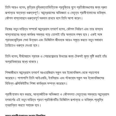
তিনি আরও বলেন, কৃত্রিম বুদ্ধিমত্তাভিত্তিক প্রযুক্তির যুগে প্রতিষ্ঠানগুলোর জন্য দ্রুত
রূপান্তর অত্যন্ত গুরুত্বপূর্ণ। আন্দ্রেয়াসের অভিজ্ঞতা ও নেতৃত্ব গ্রামীণফোনের ভবিষ্যৎ
কৌশল বাস্তবায়নে গুরুত্বপূর্ণ অবদান রাখবে বলে তিনি আশা করেন।
নিজের নতুন দায়িত্ব সম্পর্কে আন্দ্রেয়াস হগবার্গ বলেন, কৌশল নির্ধারণ এবং তার বাস্তব
বাস্তবায়নের মধ্যে কার্যকর সমন্বয় গড়ে তোলাই তাঁর অন্যতম লক্ষ্য হবে। একই সঙ্গে
গ্রাহককেন্দ্রিক সেবা উন্নয়ন এবং ডিজিটাল জীবনকে আরও সমৃদ্ধ করতে নতুন সমাধান
তৈরিতেও গুরুত্ব দেওয়া হবে।
তিনি বলেন, দীর্ঘমেয়াদে গ্রাহক ও শেয়ারহোল্ডার উভয়ের জন্য টেকসই মূল্য সৃষ্টি করাই তাঁর
অগ্রাধিকারের মধ্যে থাকবে।
শিক্ষাজীবনে আন্দ্রেয়াস হগবার্গ নরওয়েজিয়ান স্কুল অব ইকোনমিকস থেকে পড়াশোনা
করেছেন। পাশাপাশি তিনি আইএমডি, ইনসিয়াড এবং স্টকহোম স্কুল অব ইকোনমিকসের
বিভিন্ন এক্সিকিউটিভ শিক্ষা কার্যক্রম সম্পন্ন করেছেন।
গ্রামীণফোন মনে করছে, আন্তর্জাতিক অভিজ্ঞতা ও কৌশলগত নেতৃত্বের সমন্বয়ে আন্দ্রেয়াস
হগবার্গের এই নতুন দায়িত্ব গ্রহণ প্রতিষ্ঠানটির ডিজিটাল রূপান্তর ও ভবিষ্যৎ প্রবৃদ্ধি
ত্বরান্বিত করতে সহায়ক হবে।