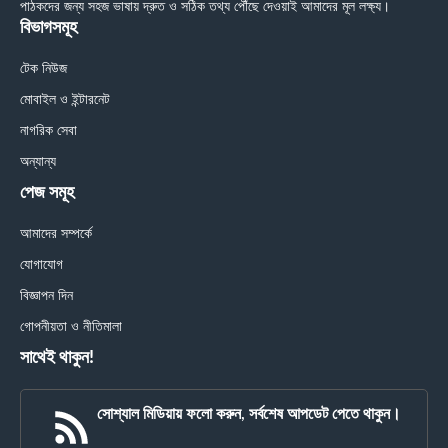
পাঠকদের জন্য সহজ ভাষায় দ্রুত ও সঠিক তথ্য পৌঁছে দেওয়াই আমাদের মূল লক্ষ্য।
বিভাগসমূহ
টেক নিউজ
মোবাইল ও ইন্টারনেট
নাগরিক সেবা
অন্যান্য
পেজ সমূহ
আমাদের সম্পর্কে
যোগাযোগ
বিজ্ঞাপন দিন
গোপনীয়তা ও নীতিমালা
সাথেই থাকুন!
সোশ্যাল মিডিয়ায় ফলো করুন, সর্বশেষ আপডেট পেতে থাকুন।