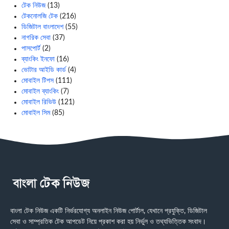
টেক নিউজ
(13)
টেকনোলজি টেক
(216)
ডিজিটাল বাংলাদেশ
(55)
নাগরিক সেবা
(37)
পাসপোর্ট
(2)
ব্যাংকিং ইনফো
(16)
ভোটার আইডি কার্ড
(4)
মোবাইল টিপস
(111)
মোবাইল ব্যাংকিং
(7)
মোবাইল রিভিউ
(121)
মোবাইল সিম
(85)
বাংলা টেক নিউজ একটি নির্ভরযোগ্য অনলাইন নিউজ পোর্টাল, যেখানে প্রযুক্তি, ডিজিটাল
সেবা ও সাম্প্রতিক টেক আপডেট নিয়ে প্রকাশ করা হয় নির্ভুল ও তথ্যভিত্তিক সংবাদ।