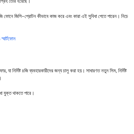
 আগ্রহ তৈরি হয়েছে।
৪জি ফোনে জিপি–প্রোটন কীভাবে কাজ করে এবং কারা এই সুবিধা পেতে পারেন। নিচে
্মার্টফোন
া নির্দিষ্ট ৪জি ব্যবহারকারীদের জন্য চালু করা হয়। সাধারণত নতুন সিম, নির্দিষ্ট
।
িধা যুক্ত থাকতে পারে।