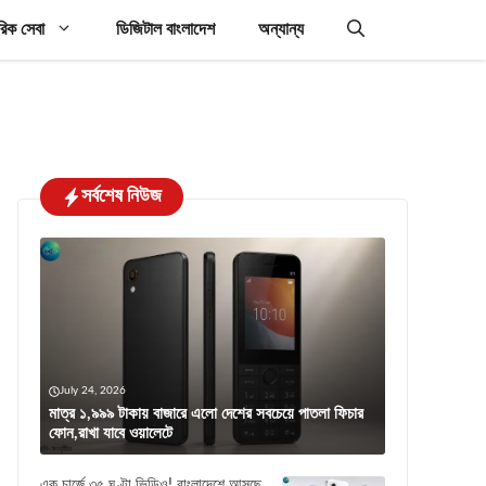
রিক সেবা
ডিজিটাল বাংলাদেশ
অন্যান্য
সর্বশেষ নিউজ
July 24, 2026
মাত্র ১,৯৯৯ টাকায় বাজারে এলো দেশের সবচেয়ে পাতলা ফিচার
ফোন,রাখা যাবে ওয়ালেটে
এক চার্জে ৩৫ ঘণ্টা ভিডিও! বাংলাদেশে আসছে