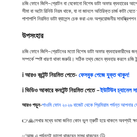
৪জি ফোনে জিপি–প্রোটন বা যেকোনো বিশেষ ডাটা অফার ব্যবহারের আগে শ
সীমা বা অটো রিনিউ নিয়ম থাকে, যা না জানলে অতিরিক্ত চার্জ কাটা যেতে
পাশাপাশি নিয়মিত ডাটা ব্যালেন্স চেক করা এবং অপ্রয়োজনীয় সাবস্ক্রিপশন 
উপসংহার
৪জি ফোনে জিপি–প্রোটনের মতো বিশেষ ডাটা অফার ব্যবহারকারীদের জন্য
সম্পর্কে স্পষ্ট ধারণা থাকা জরুরি। সঠিক তথ্য জেনে ব্যবহার করলে ৪জ
ℹ️ আরও কন্টেন্ট নিয়মিত পেতে-
ফেসবুক পেজে যুক্ত থাকুন!
ℹ️ ভিডিও আকারে কনটেন্ট নিয়মিত পেতে –
ইউটিউব চ্যানেল সাব
আরও পড়ুন-
শাওমি ফোন ২০২৬ বাজেট থেকে প্রিমিয়াম পর্যন্ত আপনার সের
👉🙏লেখার মধ্যে ভাষা জনিত কোন ভুল ত্রুটি হয়ে থাকলে অবশ্যই ক্ষমা স
✅আজ এ পর্যন্তই ভালো থাকবেন সুস্থ থাকবেন 🤔