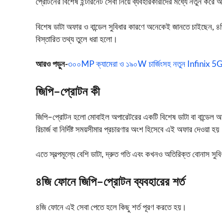
প্রোটনের বিশেষ ইন্টারনেট সেবা নিয়ে ব্যবহারকারীদের মধ্যে নতুন করে
বিশেষ ডাটা অফার ও বান্ডেল সুবিধার কারণে অনেকেই জানতে চাইছেন, 
বিস্তারিত তথ্য তুলে ধরা হলো।
আরও পড়ুন-
৩০০MP ক্যামেরা ও ১৯০W চার্জিংসহ নতুন Infinix 5G স
জিপি–প্রোটন কী
জিপি–প্রোটন হলো মোবাইল অপারেটরের একটি বিশেষ ডাটা বা বান্ডেল অফার, য
রিচার্জ বা নির্দিষ্ট সময়সীমার প্রচারণার অংশ হিসেবে এই অফার দেওয়া হয়
এতে স্বল্পমূল্যে বেশি ডাটা, দ্রুত গতি এবং কখনও অতিরিক্ত বোনাস সুব
৪জি ফোনে জিপি–প্রোটন ব্যবহারের শর্ত
৪জি ফোনে এই সেবা পেতে হলে কিছু শর্ত পূরণ করতে হয়।