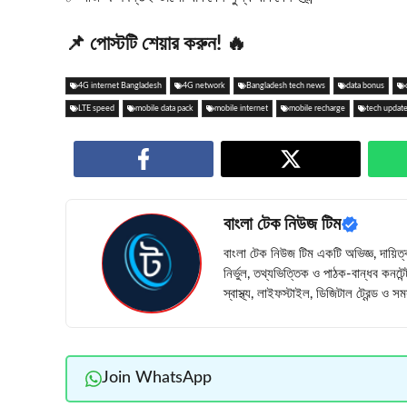
📌 পোস্টটি শেয়ার করুন! 🔥
4G internet Bangladesh
4G network
Bangladesh tech news
data bonus
LTE speed
mobile data pack
mobile internet
mobile recharge
tech updat
বাংলা টেক নিউজ টিম
বাংলা টেক নিউজ টিম একটি অভিজ্ঞ, দায়িত্
নির্ভুল, তথ্যভিত্তিক ও পাঠক-বান্ধব কনটে
স্বাস্থ্য, লাইফস্টাইল, ডিজিটাল ট্রেন্ড ও
Join WhatsApp