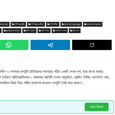
data plan
GP bundle
GP data offer
GP offer
internet package
internet speed
e
telecom news
জিপি প্রোটন
ডাটা অফার
মোবাইল অফার
৪জি ফোন
বশীল ও পেশাদার কনটেন্ট রাইটারদের সমন্বয়ে গঠিত একটি লেখক দল, যারা বাংলা ভাষায়
ন্ট তৈরিতে প্রতিশ্রুতিবদ্ধ। আমাদের প্রতিটি লেখক প্রযুক্তি, ব্রেকিং নিউজ, অনলাইন আয়,
 সমসাময়িক বিষয় নিয়ে গভীর গবেষণার মাধ্যমে কনটেন্ট তৈরি করে থাকেন।
Join Now