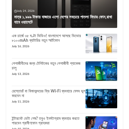
July 24, 2026
মাত্র ১,৯৯৯ টাকায় বাজারে এলো দেশের সবচেয়ে পাতলা ফিচার ফোন,রাখা
যাবে ওয়ালেটে
এক চার্জে ৩৫ ঘণ্টা ভিডিও! বাংলাদেশে আসছে ভিভোর
৮১০০mAh ব্যাটারির নতুন স্মার্টফোন
July 16, 2026
পেশাজীবীদের জন্য টেলিটকের নতুন পেশাজীবী প্যাকেজ
চালু
July 13, 2026
রেস্তোরাঁ বা বিমানবন্দরের ফ্রি Wi-Fi ব্যবহারে যেসব ভুল
করবেন না
July 11, 2026
ইন্টারনেট ডেটা শেষ? তবুও ইনস্টাগ্রাম ব্যবহার করতে
পারবেন গ্রামীণফোন গ্রাহকরা