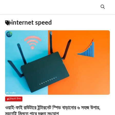
Skip
to
content
Menu
internet speed
ইন্টারনেট টিপস
ওয়াই-ফাই রাউটারে ইন্টারনেট স্পিড বাড়ানোর ৬ সহজ উপায়,
মুহূর্তেই মিলতে পারে দ্রুত সংযোগ