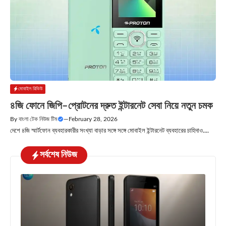
মোবাইল রিভিউ
৪জি ফোনে জিপি–প্রোটনের দ্রুত ইন্টারনেট সেবা নিয়ে নতুন চমক
By
বাংলা টেক নিউজ টিম
—
February 28, 2026
দেশে ৪জি স্মার্টফোন ব্যবহারকারীর সংখ্যা বাড়ার সঙ্গে সঙ্গে মোবাইল ইন্টারনেট ব্যবহারের চাহিদাও....
সর্বশেষ নিউজ