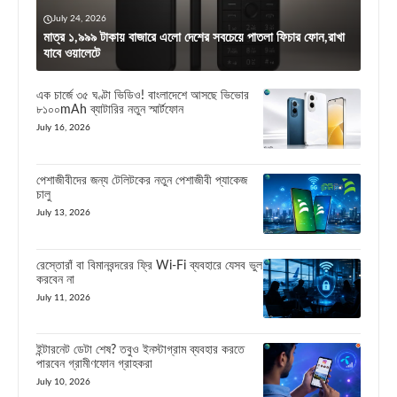
July 24, 2026
মাত্র ১,৯৯৯ টাকায় বাজারে এলো দেশের সবচেয়ে পাতলা ফিচার ফোন,রাখা
যাবে ওয়ালেটে
এক চার্জে ৩৫ ঘণ্টা ভিডিও! বাংলাদেশে আসছে ভিভোর
৮১০০mAh ব্যাটারির নতুন স্মার্টফোন
July 16, 2026
পেশাজীবীদের জন্য টেলিটকের নতুন পেশাজীবী প্যাকেজ
চালু
July 13, 2026
রেস্তোরাঁ বা বিমানবন্দরের ফ্রি Wi-Fi ব্যবহারে যেসব ভুল
করবেন না
July 11, 2026
ইন্টারনেট ডেটা শেষ? তবুও ইনস্টাগ্রাম ব্যবহার করতে
পারবেন গ্রামীণফোন গ্রাহকরা
July 10, 2026