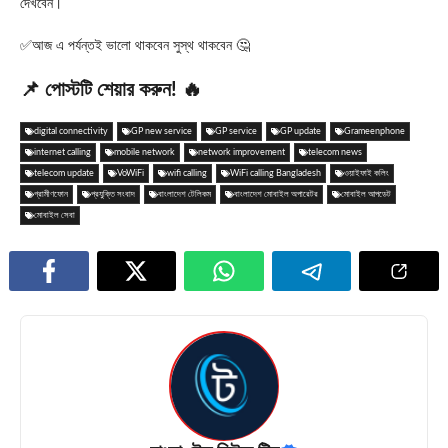
দেখবেন।
✅আজ এ পর্যন্তই ভালো থাকবেন সুস্থ থাকবেন 🤔
📌 পোস্টটি শেয়ার করুন! 🔥
digital connectivity
GP new service
GP service
GP update
Grameenphone
internet calling
mobile network
network improvement
telecom news
telecom update
VoWiFi
wifi calling
WiFi calling Bangladesh
ওয়াইফাই কলিং
গ্রামীণফোন
প্রযুক্তি সংবাদ
বাংলাদেশ টেলিকম
বাংলাদেশ মোবাইল অপারেটর
মোবাইল আপডেট
মোবাইল সেবা