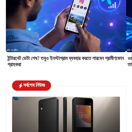
ইন্টারনেট ডেটা শেষ? তবুও ইনস্টাগ্রাম ব্যবহার করতে পারবেন গ্রামীণফোন
ওয়
গ্রাহকরা
তা
সর্বশেষ নিউজ