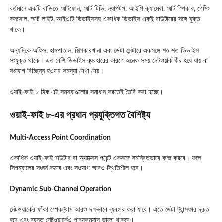
বর্তমানে একটি বাড়িতে স্মার্টফোন, স্মার্ট টিভি, ল্যাপটপ, আইপি ক্যামেরা, স্মার্ট স্পিকার, গেমিং
কনসোল, স্মার্ট লাইট, আইওটি ডিভাইসসহ একাধিক ডিভাইস একই রাউটারের সঙ্গে যুক্ত
থাকে।
অন্যদিকে অফিস, হাসপাতাল, শিল্পকারখানা এবং ডেটা সেন্টারে একসঙ্গে শত শত ডিভাইস
সংযুক্ত থাকে। এত বেশি ডিভাইস ব্যবহারের কারণে অনেক সময় নেটওয়ার্ক ধীর হয়ে যায় বা
সংযোগ বিচ্ছিন্ন হওয়ার সমস্যা দেখা দেয়।
ওয়াই-ফাই ৮ ঠিক এই সমস্যাগুলোর সমাধান করতেই তৈরি করা হচ্ছে।
ওয়াই-ফাই ৮-এর প্রধান প্রযুক্তিগত বৈশিষ্ট্য
Multi-Access Point Coordination
একাধিক ওয়াই-ফাই রাউটার বা অ্যাক্সেস পয়েন্ট একসঙ্গে সমন্বিতভাবে কাজ করবে। ফলে
সিগন্যালের সংঘর্ষ কমবে এবং সংযোগ আরও স্থিতিশীল হবে।
Dynamic Sub-Channel Operation
নেটওয়ার্কের ফাঁকা স্পেকট্রাম আরও দক্ষভাবে ব্যবহার করা যাবে। এতে ডেটা ট্রান্সফার দ্রুত
হবে এবং ব্যস্ত নেটওয়ার্কেও পারফরম্যান্স ভালো থাকবে।