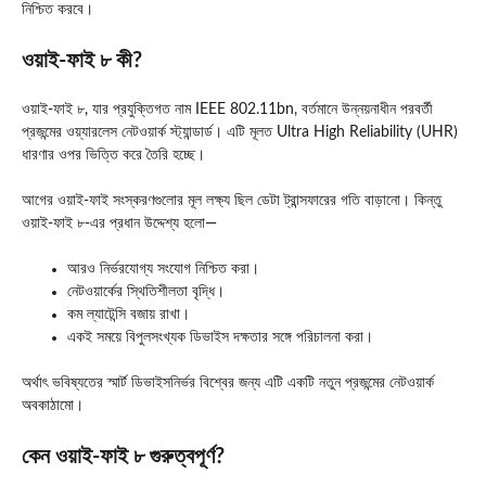
নিশ্চিত করবে।
ওয়াই-ফাই ৮ কী?
ওয়াই-ফাই ৮, যার প্রযুক্তিগত নাম IEEE 802.11bn, বর্তমানে উন্নয়নাধীন পরবর্তী
প্রজন্মের ওয়্যারলেস নেটওয়ার্ক স্ট্যান্ডার্ড। এটি মূলত Ultra High Reliability (UHR)
ধারণার ওপর ভিত্তি করে তৈরি হচ্ছে।
আগের ওয়াই-ফাই সংস্করণগুলোর মূল লক্ষ্য ছিল ডেটা ট্রান্সফারের গতি বাড়ানো। কিন্তু
ওয়াই-ফাই ৮-এর প্রধান উদ্দেশ্য হলো—
আরও নির্ভরযোগ্য সংযোগ নিশ্চিত করা।
নেটওয়ার্কের স্থিতিশীলতা বৃদ্ধি।
কম ল্যাটেন্সি বজায় রাখা।
একই সময়ে বিপুলসংখ্যক ডিভাইস দক্ষতার সঙ্গে পরিচালনা করা।
অর্থাৎ ভবিষ্যতের স্মার্ট ডিভাইসনির্ভর বিশ্বের জন্য এটি একটি নতুন প্রজন্মের নেটওয়ার্ক
অবকাঠামো।
কেন ওয়াই-ফাই ৮ গুরুত্বপূর্ণ?