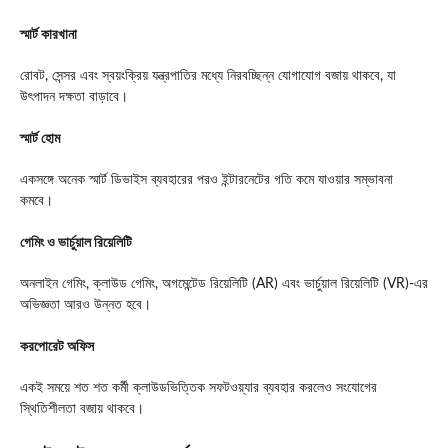
স্মার্ট কারখানা
রোবট, সেন্সর এবং স্বয়ংক্রিয় যন্ত্রপাতির মধ্যে নিরবচ্ছিন্ন যোগাযোগ বজায় থাকবে, যা
উৎপাদন দক্ষতা বাড়াবে।
স্মার্ট হোম
একসঙ্গে অনেক স্মার্ট ডিভাইস ব্যবহারের পরও ইন্টারনেটের গতি কমে যাওয়ার সম্ভাবনা
কমবে।
গেমিং ও ভার্চুয়াল রিয়েলিটি
অনলাইন গেমিং, ক্লাউড গেমিং, অগমেন্টেড রিয়েলিটি (AR) এবং ভার্চুয়াল রিয়েলিটি (VR)-এর
অভিজ্ঞতা আরও উন্নত হবে।
করপোরেট অফিস
একই সময়ে শত শত কর্মী ক্লাউডভিত্তিক সফটওয়্যার ব্যবহার করলেও সংযোগের
স্থিতিশীলতা বজায় থাকবে।