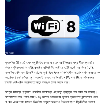
দ্রুতগতির ইন্টারনেট এখন শুধু ভিডিও দেখা বা ওয়েব ব্রাউজিংয়ের মধ্যে সীমাবদ্ধ নেই।
কৃত্রিম বুদ্ধিমত্তা (এআই), ক্লাউড কম্পিউটিং, স্মার্ট হোম, ইন্টারনেট অব থিংস (IoT),
অনলাইন গেমিং এবং রিমোট ওয়ার্কের যুগে নিরবচ্ছিন্ন ও স্থিতিশীল সংযোগ এখন সবচেয়ে বড়
প্রয়োজন। সেই চাহিদা পূরণ করতেই আসছে ওয়াই-ফাই ৮ (Wi-Fi 8), যা ভবিষ্যতের
তারহীন নেটওয়ার্ক প্রযুক্তিতে নতুন মানদণ্ড তৈরি করতে পারে।
বিশ্বের বিভিন্ন প্রযুক্তি প্রতিষ্ঠান ইতোমধ্যে এই নতুন প্রযুক্তি নিয়ে কাজ শুরু করেছে।
বিশেষজ্ঞদের মতে, ওয়াই-ফাই ৮ শুধু আগের সংস্করণের তুলনায় দ্রুতগতির ইন্টারনেটই দেবে
না, বরং একই সঙ্গে হাজারো ডিভাইস সংযুক্ত থাকলেও নির্ভরযোগ্য ও স্থিতিশীল সংযোগ