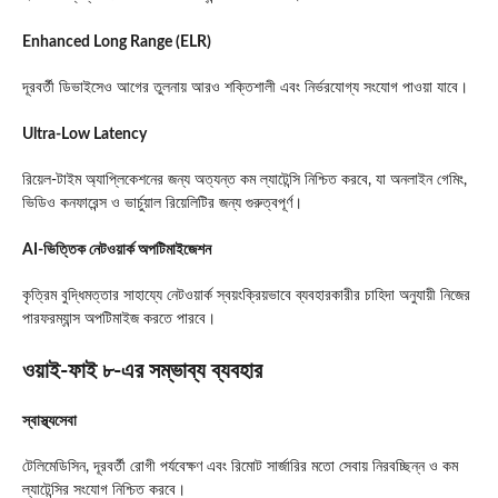
Enhanced Long Range (ELR)
দূরবর্তী ডিভাইসেও আগের তুলনায় আরও শক্তিশালী এবং নির্ভরযোগ্য সংযোগ পাওয়া যাবে।
Ultra-Low Latency
রিয়েল-টাইম অ্যাপ্লিকেশনের জন্য অত্যন্ত কম ল্যাটেন্সি নিশ্চিত করবে, যা অনলাইন গেমিং,
ভিডিও কনফারেন্স ও ভার্চুয়াল রিয়েলিটির জন্য গুরুত্বপূর্ণ।
AI-ভিত্তিক নেটওয়ার্ক অপটিমাইজেশন
কৃত্রিম বুদ্ধিমত্তার সাহায্যে নেটওয়ার্ক স্বয়ংক্রিয়ভাবে ব্যবহারকারীর চাহিদা অনুযায়ী নিজের
পারফরম্যান্স অপটিমাইজ করতে পারবে।
ওয়াই-ফাই ৮-এর সম্ভাব্য ব্যবহার
স্বাস্থ্যসেবা
টেলিমেডিসিন, দূরবর্তী রোগী পর্যবেক্ষণ এবং রিমোট সার্জারির মতো সেবায় নিরবচ্ছিন্ন ও কম
ল্যাটেন্সির সংযোগ নিশ্চিত করবে।