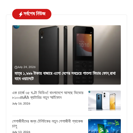
সর্বশেষ নিউজ
July 24, 2026
মাত্র ১,৯৯৯ টাকায় বাজারে এলো দেশের সবচেয়ে পাতলা ফিচার ফোন,রাখা
যাবে ওয়ালেটে
এক চার্জে ৩৫ ঘণ্টা ভিডিও! বাংলাদেশে আসছে ভিভোর
৮১০০mAh ব্যাটারির নতুন স্মার্টফোন
July 16, 2026
পেশাজীবীদের জন্য টেলিটকের নতুন পেশাজীবী প্যাকেজ
চালু
July 13, 2026