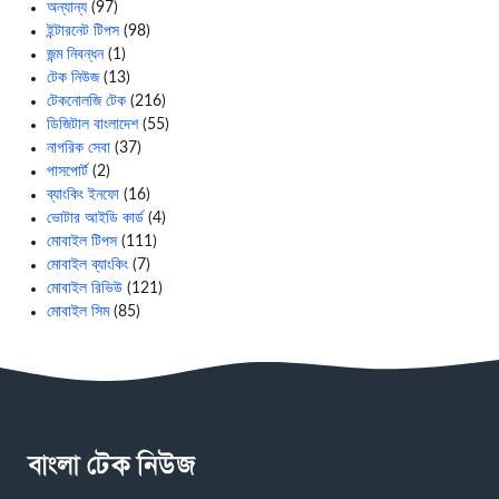
অন্যান্য
(97)
ইন্টারনেট টিপস
(98)
জন্ম নিবন্ধন
(1)
টেক নিউজ
(13)
টেকনোলজি টেক
(216)
ডিজিটাল বাংলাদেশ
(55)
নাগরিক সেবা
(37)
পাসপোর্ট
(2)
ব্যাংকিং ইনফো
(16)
ভোটার আইডি কার্ড
(4)
মোবাইল টিপস
(111)
মোবাইল ব্যাংকিং
(7)
মোবাইল রিভিউ
(121)
মোবাইল সিম
(85)