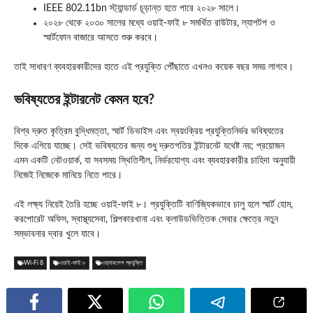
IEEE 802.11bn স্ট্যান্ডার্ড চূড়ান্ত হতে পারে ২০২৮ সালে।
২০২৮ থেকে ২০৩০ সালের মধ্যে ওয়াই-ফাই ৮ সমর্থিত রাউটার, ল্যাপটপ ও
স্মার্টফোন বাজারে আসতে শুরু করবে।
তাই সাধারণ ব্যবহারকারীদের হাতে এই প্রযুক্তি পৌঁছাতে এখনও কয়েক বছর সময় লাগবে।
ভবিষ্যতের ইন্টারনেট কেমন হবে?
বিশ্ব দ্রুত কৃত্রিম বুদ্ধিমত্তা, স্মার্ট ডিভাইস এবং স্বয়ংক্রিয় প্রযুক্তিনির্ভর ভবিষ্যতের
দিকে এগিয়ে যাচ্ছে। সেই ভবিষ্যতের জন্য শুধু দ্রুতগতির ইন্টারনেট যথেষ্ট নয়; প্রয়োজন
এমন একটি নেটওয়ার্ক, যা সবসময় স্থিতিশীল, নির্ভরযোগ্য এবং ব্যবহারকারীর চাহিদা অনুযায়ী
নিজেই নিজেকে মানিয়ে নিতে পারে।
এই লক্ষ্য নিয়েই তৈরি হচ্ছে ওয়াই-ফাই ৮। প্রযুক্তিটি বাণিজ্যিকভাবে চালু হলে স্মার্ট হোম,
করপোরেট অফিস, স্বাস্থ্যসেবা, শিল্পকারখানা এবং ক্লাউডভিত্তিক সেবার ক্ষেত্রে নতুন
সম্ভাবনার দ্বার খুলে যাবে।
Wi-Fi 8
ওয়াই-ফাই ৮
ওয়্যারলেস প্রযুক্তি