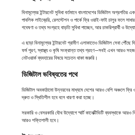
বিনামূল্যের ইন্টারনেট সুবিধা বর্তমানে বাংলাদেশের ডিজিটাল অগ্রগতির একটি
পাবলিক লাইব্রেরি, রেলস্টেশন ও পার্কে ফ্রি ওয়াই-ফাই চালুর ফলে সাধ
গবেষণা ও তথ্য সংগ্রহে বাড়তি সুবিধা পাচ্ছেন, আর চাকরিপ্রার্থী ও উদ
এ ছাড়া বিনামূল্যের ইন্টারনেট গ্রামীণ এলাকাতেও ডিজিটাল সেবা পৌঁ
ফর্ম পূরণ, স্বাস্থ্য ও কৃষি সংক্রান্ত তথ্য গ্রহণ—সবই এখন আরও সহজ
নেটওয়ার্ক ব্যবহারের বিষয়ে সচেতন থাকা জরুরি।
ডিজিটাল ভবিষ্যতের পথে
ডিজিটাল অবকাঠামো উন্নয়নের মাধ্যমে দেশের আরও বেশি অঞ্চলে ফ্রি ও
দ্রুত ও স্থিতিশীল হবে বলে ধারণা করা হচ্ছে।
সরকারি ও বেসরকারি যৌথ উদ্যোগে স্মার্ট কানেক্টিভিটি ব্যবস্থাকে আরও ব
আরও শক্তিশালী হবে।