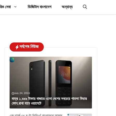
রিক সেবা
ডিজিটাল বাংলাদেশ
অন্যান্য
সর্বশেষ নিউজ
July 24, 2026
মাত্র ১,৯৯৯ টাকায় বাজারে এলো দেশের সবচেয়ে পাতলা ফিচার
ফোন,রাখা যাবে ওয়ালেটে
এক চার্জে ৩৫ ঘণ্টা ভিডিও! বাংলাদেশে আসছে