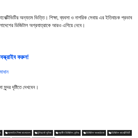
ল কানেক্টিভিটির অন্যতম ভিত্তি। শিক্ষা, ব্যবসা ও নাগরিক সেবায় এর ইতিবাচক প্রভাব
বাংলাদেশের ডিজিটাল অগ্রযাত্রাকে আরও এগিয়ে নেবে।
স্ক্রাইব করুন!
মাধান
ুন্দর দৃষ্টিতে দেখবেন।
h
অনলাইন শিক্ষা বাংলাদেশ
ইন্টারনেট সুবিধা
গ্রামীণ ডিজিটাল সেন্টার
ডিজিটাল অবকাঠামো
ডিজিটাল কানেক্টিভিটি