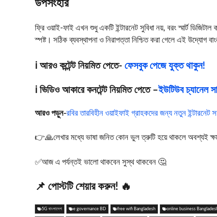
উপসংহার
ফ্রি ওয়াই-ফাই এখন শুধু একটি ইন্টারনেট সুবিধা নয়, বরং স্মার্ট ডিজিটা
স্পষ্ট। সঠিক ব্যবস্থাপনা ও নিরাপত্তা নিশ্চিত করা গেলে এই উদ্যোগ 
ℹ️ আরও কন্টেন্ট নিয়মিত পেতে-
ফেসবুক পেজে যুক্ত থাকুন!
ℹ️ ভিডিও আকারে কনটেন্ট নিয়মিত পেতে –
ইউটিউব চ্যানেল সাব
আরও পড়ুন-
রবির তারবিহীন ওয়াইফাই গ্রাহকদের জন্য নতুন ইন্টারনেট স
👉🙏লেখার মধ্যে ভাষা জনিত কোন ভুল ত্রুটি হয়ে থাকলে অবশ্যই ক্ষমা স
✅আজ এ পর্যন্তই ভালো থাকবেন সুস্থ থাকবেন 🤔
📌 পোস্টটি শেয়ার করুন! 🔥
5G বাংলাদেশ
e governance BD
free wifi Bangladesh
online business Banglades