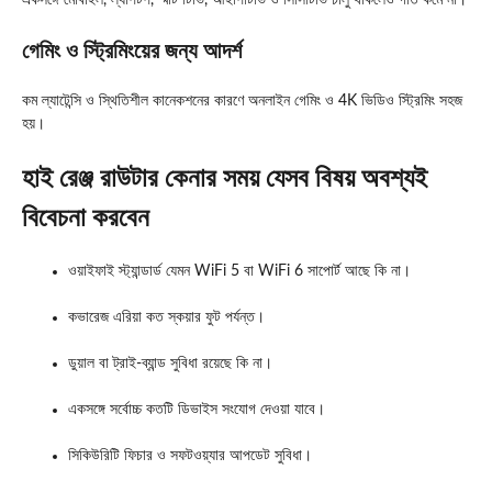
একসঙ্গে মোবাইল, ল্যাপটপ, স্মার্ট টিভি, আইপিটিভি ও সিসিটিভি চালু থাকলেও গতি কমে না।
গেমিং ও স্ট্রিমিংয়ের জন্য আদর্শ
কম ল্যাটেন্সি ও স্থিতিশীল কানেকশনের কারণে অনলাইন গেমিং ও 4K ভিডিও স্ট্রিমিং সহজ
হয়।
হাই রেঞ্জ রাউটার কেনার সময় যেসব বিষয় অবশ্যই
বিবেচনা করবেন
ওয়াইফাই স্ট্যান্ডার্ড যেমন WiFi 5 বা WiFi 6 সাপোর্ট আছে কি না।
কভারেজ এরিয়া কত স্কয়ার ফুট পর্যন্ত।
ডুয়াল বা ট্রাই-ব্যান্ড সুবিধা রয়েছে কি না।
একসঙ্গে সর্বোচ্চ কতটি ডিভাইস সংযোগ দেওয়া যাবে।
সিকিউরিটি ফিচার ও সফটওয়্যার আপডেট সুবিধা।