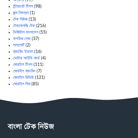
অন্যান্য
(97)
ইন্টারনেট টিপস
(98)
জন্ম নিবন্ধন
(1)
টেক নিউজ
(13)
টেকনোলজি টেক
(216)
ডিজিটাল বাংলাদেশ
(55)
নাগরিক সেবা
(37)
পাসপোর্ট
(2)
ব্যাংকিং ইনফো
(16)
ভোটার আইডি কার্ড
(4)
মোবাইল টিপস
(111)
মোবাইল ব্যাংকিং
(7)
মোবাইল রিভিউ
(121)
মোবাইল সিম
(85)