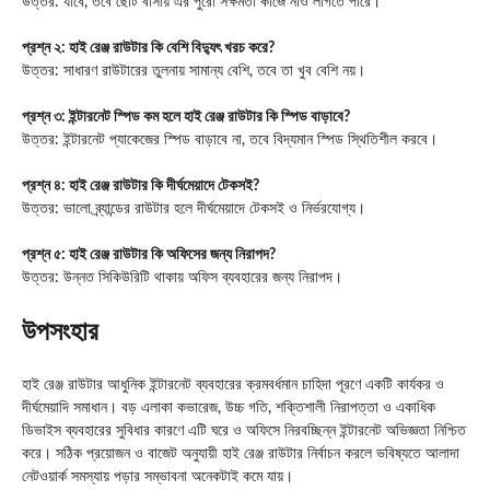
উত্তর: যাবে, তবে ছোট বাসায় এর পুরো সক্ষমতা কাজে নাও লাগতে পারে।
প্রশ্ন ২: হাই রেঞ্জ রাউটার কি বেশি বিদ্যুৎ খরচ করে?
উত্তর: সাধারণ রাউটারের তুলনায় সামান্য বেশি, তবে তা খুব বেশি নয়।
প্রশ্ন ৩: ইন্টারনেট স্পিড কম হলে হাই রেঞ্জ রাউটার কি স্পিড বাড়াবে?
উত্তর: ইন্টারনেট প্যাকেজের স্পিড বাড়াবে না, তবে বিদ্যমান স্পিড স্থিতিশীল করবে।
প্রশ্ন ৪: হাই রেঞ্জ রাউটার কি দীর্ঘমেয়াদে টেকসই?
উত্তর: ভালো ব্র্যান্ডের রাউটার হলে দীর্ঘমেয়াদে টেকসই ও নির্ভরযোগ্য।
প্রশ্ন ৫: হাই রেঞ্জ রাউটার কি অফিসের জন্য নিরাপদ?
উত্তর: উন্নত সিকিউরিটি থাকায় অফিস ব্যবহারের জন্য নিরাপদ।
উপসংহার
হাই রেঞ্জ রাউটার আধুনিক ইন্টারনেট ব্যবহারের ক্রমবর্ধমান চাহিদা পূরণে একটি কার্যকর ও
দীর্ঘমেয়াদি সমাধান। বড় এলাকা কভারেজ, উচ্চ গতি, শক্তিশালী নিরাপত্তা ও একাধিক
ডিভাইস ব্যবহারের সুবিধার কারণে এটি ঘরে ও অফিসে নিরবচ্ছিন্ন ইন্টারনেট অভিজ্ঞতা নিশ্চিত
করে। সঠিক প্রয়োজন ও বাজেট অনুযায়ী হাই রেঞ্জ রাউটার নির্বাচন করলে ভবিষ্যতে আলাদা
নেটওয়ার্ক সমস্যায় পড়ার সম্ভাবনা অনেকটাই কমে যায়।