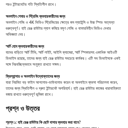
পরও ইন্টারনেটের গতি স্থিতিশীল রাখে।
অনলাইন গেমার ও স্ট্রিমিং ব্যবহারকারীদের জন্য
অনলাইন গেমিং ও 4K ভিডিও স্ট্রিমিংয়ের ক্ষেত্রে কম ল্যাটেন্সি ও উচ্চ স্পিড অত্যন্ত
গুরুত্বপূর্ণ। হাই রেঞ্জ রাউটার ল্যাগ কমিয়ে মসৃণ গেমিং ও বাফারবিহীন ভিডিও দেখার
অভিজ্ঞতা দেয়।
স্মার্ট হোম ব্যবহারকারীদের জন্য
যাদের বাড়িতে স্মার্ট টিভি, স্মার্ট লাইট, আইপি ক্যামেরা, স্মার্ট স্পিকারসহ একাধিক আইওটি
ডিভাইস রয়েছে, তাদের জন্য হাই রেঞ্জ রাউটার সবচেয়ে কার্যকর। এটি সব ডিভাইসকে একই
সঙ্গে নিরবচ্ছিন্নভাবে সংযুক্ত রাখতে সক্ষম।
ফ্রিল্যান্সার ও অনলাইন উদ্যোক্তাদের জন্য
যারা নিয়মিত বড় ফাইল আপলোড-ডাউনলোড করেন বা অনলাইনে ব্যবসা পরিচালনা করেন,
তাদের জন্য স্থিতিশীল ও দ্রুত ইন্টারনেট অপরিহার্য। হাই রেঞ্জ রাউটার কাজের ধারাবাহিকতা
বজায় রাখতে গুরুত্বপূর্ণ ভূমিকা রাখে।
প্রশ্ন ও উত্তর
প্রশ্ন ১: হাই রেঞ্জ রাউটার কি ছোট বাসায় ব্যবহার করা যাবে?