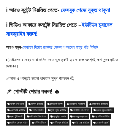
ℹ️ আরও কন্টেন্ট নিয়মিত পেতে-
ফেসবুক পেজে যুক্ত থাকুন!
ℹ️ ভিডিও আকারে কনটেন্ট নিয়মিত পেতে –
ইউটিউব চ্যানেল
সাবস্ক্রাইব করুন!
আরও পড়ুন-
মোবাইল দিয়েই রাউটার সেটআপ করবেন মাত্র পাঁচ মিনিটে
👉🙏লেখার মধ্যে ভাষা জনিত কোন ভুল ত্রুটি হয়ে থাকলে অবশ্যই ক্ষমা সুন্দর দৃষ্টিতে
দেখবেন।
✅আজ এ পর্যন্তই ভালো থাকবেন সুস্থ থাকবেন 🤔
📌 পোস্টটি শেয়ার করুন! 🔥
অফিস নেটওয়ার্ক
অফিস রাউটার
ইন্টারনেট টিপস
ইন্টারনেট ডিভাইস
ওয়াইফাই কভারেজ
ওয়াইফাই রাউটার
গেমিং রাউটার
ট্রাই ব্যান্ড রাউটার
ডিজিটাল বাংলাদেশ
ডুয়াল ব্যান্ড রাউটার
দ্রুত ইন্টারনেট
নেটওয়ার্ক নিরাপত্তা
প্রযুক্তি সংবাদ
ব্রডব্যান্ড ব্যবহার
বড় বাড়ির রাউটার
রাউটার কেনার গাইড
রাউটার ফিচার
স্মার্ট হোম রাউটার
হাই রেঞ্জ রাউটার
হোম নেটওয়ার্ক