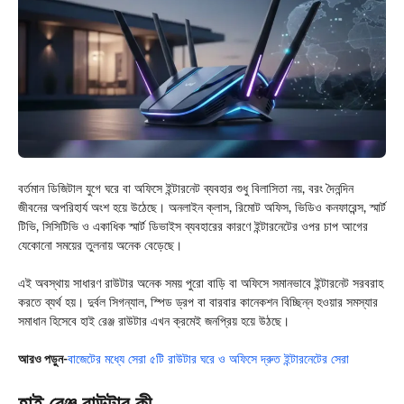
বর্তমান ডিজিটাল যুগে ঘরে বা অফিসে ইন্টারনেট ব্যবহার শুধু বিলাসিতা নয়, বরং দৈনন্দিন
জীবনের অপরিহার্য অংশ হয়ে উঠেছে। অনলাইন ক্লাস, রিমোট অফিস, ভিডিও কনফারেন্স, স্মার্ট
টিভি, সিসিটিভি ও একাধিক স্মার্ট ডিভাইস ব্যবহারের কারণে ইন্টারনেটের ওপর চাপ আগের
যেকোনো সময়ের তুলনায় অনেক বেড়েছে।
এই অবস্থায় সাধারণ রাউটার অনেক সময় পুরো বাড়ি বা অফিসে সমানভাবে ইন্টারনেট সরবরাহ
করতে ব্যর্থ হয়। দুর্বল সিগন্যাল, স্পিড ড্রপ বা বারবার কানেকশন বিচ্ছিন্ন হওয়ার সমস্যার
সমাধান হিসেবে হাই রেঞ্জ রাউটার এখন ক্রমেই জনপ্রিয় হয়ে উঠছে।
আরও পড়ুন-
বাজেটের মধ্যে সেরা ৫টি রাউটার ঘরে ও অফিসে দ্রুত ইন্টারনেটের সেরা