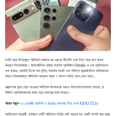
চলতি বছর বিশ্বজুড়ে স্মার্টফোন বাজারে বড় ধরনের ধীরগতি দেখা দিতে পারে বলে ধারণা
করছেন বিশ্লেষকরা। আন্তর্জাতিক বাজার গবেষণা প্রতিষ্ঠান
Omdia
–র এক প্রতিবেদনে
বলা হয়েছে, মেমোরি চিপের দাম বৃদ্ধি, সরবরাহ সংকট এবং বিভিন্ন ভূরাজনৈতিক অস্থিরতার
কারণে বিশ্ববাজারে স্মার্টফোন সরবরাহ প্রায় ৭ শতাংশ পর্যন্ত কমে যেতে পারে।
যন্ত্রাংশের মূল্য বেড়ে যাওয়ায় স্মার্টফোন উৎপাদনের খরচও উল্লেখযোগ্যভাবে বাড়ছে, যা
নির্মাতা প্রতিষ্ঠানগুলোর জন্য নতুন চ্যালেঞ্জ তৈরি করেছে।
আ
রও পড়ুন-
৭২০০mAh ব্যাটারি ও Sony ক্যামেরা নিয়ে এলো iQOO Z11x
প্রতিবেদন অনুযায়ী, বর্তমানে একটি স্মার্টফোন তৈরির মোট খরচের বড় একটি অংশই ব্যয় হচ্ছে