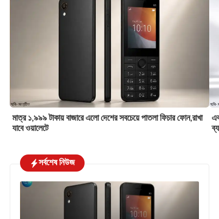
মাত্র ১,৯৯৯ টাকায় বাজারে এলো দেশের সবচেয়ে পাতলা ফিচার ফোন,রাখা
এক
যাবে ওয়ালেটে
ব্
সর্বশেষ নিউজ