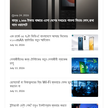
July 24, 2026
মাত্র ১,৯৯৯ টাকায় বাজারে এলো দেশের সবচেয়ে পাতলা ফিচার ফোন,রাখা
যাবে ওয়ালেটে
এক চার্জে ৩৫ ঘণ্টা ভিডিও! বাংলাদেশে আসছে ভিভোর
৮১০০mAh ব্যাটারির নতুন স্মার্টফোন
July 16, 2026
পেশাজীবীদের জন্য টেলিটকের নতুন পেশাজীবী প্যাকেজ
চালু
July 13, 2026
রেস্তোরাঁ বা বিমানবন্দরের ফ্রি Wi-Fi ব্যবহারে যেসব ভুল
করবেন না
July 11, 2026
ইন্টারনেট ডেটা শেষ? তবুও ইনস্টাগ্রাম ব্যবহার করতে