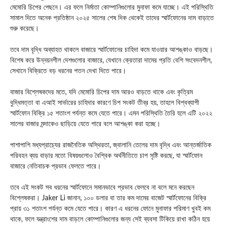
মেমোরি চিপের পেছনে। এর ফলে নির্মাতা কোম্পানিগুলোর মুনাফা কমে যাচ্ছে। এই পরিস্থিতি
সামাল দিতে অনেক প্রতিষ্ঠান ২০২৫ সালের শেষ দিক থেকেই তাদের স্মার্টফোনের দাম বাড়াতে
শুরু করেছে।
তবে দাম বৃদ্ধি অব্যাহত থাকলে বাজারে স্মার্টফোনের চাহিদা কমে যাওয়ার আশঙ্কাও বাড়ছে।
বিশেষ করে উন্নয়নশীল দেশগুলোর বাজারে, যেখানে ক্রেতারা দামের প্রতি বেশি সংবেদনশীল,
সেখানে বিক্রিতে বড় ধরনের পতন দেখা দিতে পারে।
বাজার বিশ্লেষকদের মতে, যদি মেমোরি চিপের দাম আরও বাড়তে থাকে এবং কৃত্রিম
বুদ্ধিমত্তা বা এআই সার্ভারের চাহিদার কারণে চিপ সংকট তীব্র হয়, তাহলে বিশ্বব্যাপী
স্মার্টফোন বিক্রি ১৫ শতাংশ পর্যন্ত কমে যেতে পারে। এমন পরিস্থিতি তৈরি হলে এটি ২০২২
সালের বাজার মন্দাকেও ছাড়িয়ে যেতে পারে বলে আশঙ্কা করা হচ্ছে।
পাশাপাশি মধ্যপ্রাচ্যের রাজনৈতিক অস্থিরতা, জ্বালানি তেলের দাম বৃদ্ধি এবং আন্তর্জাতিক
পরিবহন ব্যয় বাড়ার মতো বিষয়গুলোও বৈশ্বিক অর্থনীতিতে চাপ সৃষ্টি করছে, যা স্মার্টফোন
বাজারে নেতিবাচক প্রভাব ফেলতে পারে।
তবে এই সংকট সব ধরনের স্মার্টফোনে সমানভাবে প্রভাব ফেলবে না বলে মনে করছেন
বিশ্লেষকরা।
Jaker Li
জানান, ১০০ ডলার বা তার কম দামের বাজেট স্মার্টফোনের বিক্রি
প্রায় ৩১ শতাংশ পর্যন্ত কমে যেতে পারে। কারণ এ ধরনের ফোনে মুনাফার পরিমাণ খুবই কম
থাকে, ফলে যন্ত্রাংশের দাম বাড়লে কোম্পানিগুলোর জন্য সেই ব্যবসা টিকিয়ে রাখা কঠিন হয়ে