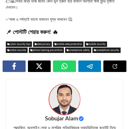
👉🙏লেখার মধ্যে ভাষা জনিত কোন ভুল ত্রুটি হয়ে থাকলে অবশ্যই ক্ষমা সুন্দর দৃষ্টিতে
দেখবেন।
✅আজ এ পর্যন্তই ভালো থাকবেন সুস্থ থাকবেন 🤔
📌 পোস্টটি শেয়ার করুন! 🔥
cyber security tips
data privacy
mobile data protection
mobile security
online security
phone hacking prevention
smartphone safety
smartphone security
Sobujar Alam
প্রযুক্তি, অনলাইন সেবা ও নাগরিক সুবিধাবিষয়ক তথ্যভিত্তিক কনটেন্ট নিয়ে