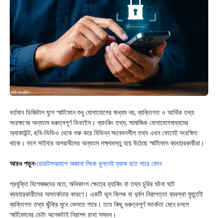
বর্তমান ডিজিটাল যুগে স্মার্টফোন শুধু যোগাযোগের মাধ্যম নয়, ব্যক্তিগত ও আর্থিক তথ্য
সংরক্ষণের অন্যতম গুরুত্বপূর্ণ ডিভাইস। ব্যাংকিং তথ্য, সামাজিক যোগাযোগমাধ্যমের
অ্যাকাউন্ট, ছবি-ভিডিও থেকে শুরু করে বিভিন্ন সংবেদনশীল তথ্য এখন ফোনেই সংরক্ষিত
থাকে। ফলে সাইবার অপরাধীদের অন্যতম লক্ষ্যবস্তু হয়ে উঠেছে স্মার্টফোন ব্যবহারকারীরা।
আরও পড়ুন-
হোয়াটসঅ্যাপে অজানা লিংক খুললেই হ্যাক হতে পারে ফোন
প্রযুক্তি বিশেষজ্ঞদের মতে, অধিকাংশ ক্ষেত্রে হ্যাকিং বা তথ্য চুরির ঘটনা ঘটে
ব্যবহারকারীদের অসতর্কতার কারণে। একটি ভুল ক্লিক বা দুর্বল নিরাপত্তা ব্যবস্থা মুহূর্তেই
ব্যক্তিগত তথ্য ঝুঁকির মুখে ফেলতে পারে। তবে কিছু গুরুত্বপূর্ণ সতর্কতা মেনে চললে
স্মার্টফোনের ডেটা অনেকটাই নিরাপদ রাখা সম্ভব।