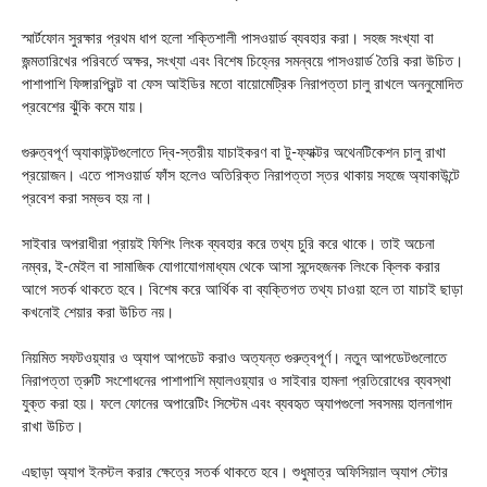
স্মার্টফোন সুরক্ষার প্রথম ধাপ হলো শক্তিশালী পাসওয়ার্ড ব্যবহার করা। সহজ সংখ্যা বা
জন্মতারিখের পরিবর্তে অক্ষর, সংখ্যা এবং বিশেষ চিহ্নের সমন্বয়ে পাসওয়ার্ড তৈরি করা উচিত।
পাশাপাশি ফিঙ্গারপ্রিন্ট বা ফেস আইডির মতো বায়োমেট্রিক নিরাপত্তা চালু রাখলে অননুমোদিত
প্রবেশের ঝুঁকি কমে যায়।
গুরুত্বপূর্ণ অ্যাকাউন্টগুলোতে দ্বি-স্তরীয় যাচাইকরণ বা টু-ফ্যাক্টর অথেনটিকেশন চালু রাখা
প্রয়োজন। এতে পাসওয়ার্ড ফাঁস হলেও অতিরিক্ত নিরাপত্তা স্তর থাকায় সহজে অ্যাকাউন্টে
প্রবেশ করা সম্ভব হয় না।
সাইবার অপরাধীরা প্রায়ই ফিশিং লিংক ব্যবহার করে তথ্য চুরি করে থাকে। তাই অচেনা
নম্বর, ই-মেইল বা সামাজিক যোগাযোগমাধ্যম থেকে আসা সন্দেহজনক লিংকে ক্লিক করার
আগে সতর্ক থাকতে হবে। বিশেষ করে আর্থিক বা ব্যক্তিগত তথ্য চাওয়া হলে তা যাচাই ছাড়া
কখনোই শেয়ার করা উচিত নয়।
নিয়মিত সফটওয়্যার ও অ্যাপ আপডেট করাও অত্যন্ত গুরুত্বপূর্ণ। নতুন আপডেটগুলোতে
নিরাপত্তা ত্রুটি সংশোধনের পাশাপাশি ম্যালওয়্যার ও সাইবার হামলা প্রতিরোধের ব্যবস্থা
যুক্ত করা হয়। ফলে ফোনের অপারেটিং সিস্টেম এবং ব্যবহৃত অ্যাপগুলো সবসময় হালনাগাদ
রাখা উচিত।
এছাড়া অ্যাপ ইনস্টল করার ক্ষেত্রে সতর্ক থাকতে হবে। শুধুমাত্র অফিসিয়াল অ্যাপ স্টোর