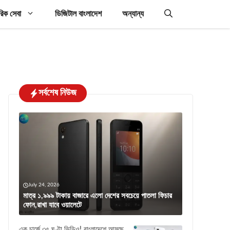
রিক সেবা
ডিজিটাল বাংলাদেশ
অন্যান্য
সর্বশেষ নিউজ
July 24, 2026
মাত্র ১,৯৯৯ টাকায় বাজারে এলো দেশের সবচেয়ে পাতলা ফিচার
ফোন,রাখা যাবে ওয়ালেটে
এক চার্জে ৩৫ ঘণ্টা ভিডিও! বাংলাদেশে আসছে