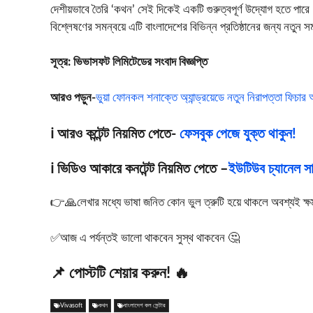
দেশীয়ভাবে তৈরি ‘কথন’ সেই দিকেই একটি গুরুত্বপূর্ণ উদ্যোগ হতে পা
বিশ্লেষণের সমন্বয়ে এটি বাংলাদেশের বিভিন্ন প্রতিষ্ঠানের জন্য নতুন সম
সূত্র: ভিভাসফট লিমিটেডের সংবাদ বিজ্ঞপ্তি
আরও পড়ুন-
ভুয়া ফোনকল শনাক্তে অ্যান্ড্রয়েডে নতুন নিরাপত্তা ফিচা
ℹ️ আরও কন্টেন্ট নিয়মিত পেতে-
ফেসবুক পেজে যুক্ত থাকুন!
ℹ️ ভিডিও আকারে কনটেন্ট নিয়মিত পেতে –
ইউটিউব চ্যানেল সাব
👉🙏লেখার মধ্যে ভাষা জনিত কোন ভুল ত্রুটি হয়ে থাকলে অবশ্যই ক্ষমা স
✅আজ এ পর্যন্তই ভালো থাকবেন সুস্থ থাকবেন 🤔
📌 পোস্টটি শেয়ার করুন! 🔥
Vivasoft
কথন
বাংলাদেশ কল সেন্টার