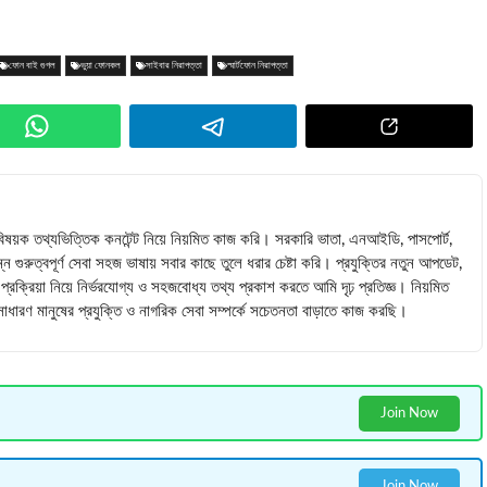
ফোন বাই গুগল
ভুয়া ফোনকল
সাইবার নিরাপত্তা
স্মার্টফোন নিরাপত্তা
াবিষয়ক তথ্যভিত্তিক কনটেন্ট নিয়ে নিয়মিত কাজ করি। সরকারি ভাতা, এনআইডি, পাসপোর্ট,
্ন গুরুত্বপূর্ণ সেবা সহজ ভাষায় সবার কাছে তুলে ধরার চেষ্টা করি। প্রযুক্তির নতুন আপডেট,
রক্রিয়া নিয়ে নির্ভরযোগ্য ও সহজবোধ্য তথ্য প্রকাশ করতে আমি দৃঢ় প্রতিজ্ঞ। নিয়মিত
ে সাধারণ মানুষের প্রযুক্তি ও নাগরিক সেবা সম্পর্কে সচেতনতা বাড়াতে কাজ করছি।
Join Now
Join Now