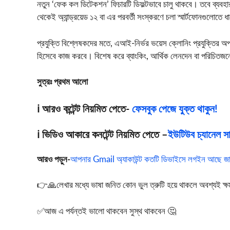
নতুন ‘ফেক কল ডিটেকশন’ ফিচারটি ডিফল্টভাবে চালু থাকবে। তবে ব্যবহ
থেকেই অ্যান্ড্রয়েড ১২ বা এর পরবর্তী সংস্করণে চলা স্মার্টফোনগুলোতে ধা
প্রযুক্তি বিশ্লেষকদের মতে, এআই-নির্ভর ভয়েস ক্লোনিং প্রযুক্তির অপব্য
হিসেবে কাজ করবে। বিশেষ করে ব্যাংকিং, আর্থিক লেনদেন বা পরিচিতজনের
সুত্রঃ প্রথম আলো
ℹ️ আরও কন্টেন্ট নিয়মিত পেতে-
ফেসবুক পেজে যুক্ত থাকুন!
ℹ️ ভিডিও আকারে কনটেন্ট নিয়মিত পেতে –
ইউটিউব চ্যানেল সাব
আরও পড়ুন-
আপনার Gmail অ্যাকাউন্ট কতটি ডিভাইসে লগইন আছে জা
👉🙏লেখার মধ্যে ভাষা জনিত কোন ভুল ত্রুটি হয়ে থাকলে অবশ্যই ক্ষমা স
✅আজ এ পর্যন্তই ভালো থাকবেন সুস্থ থাকবেন 🤔