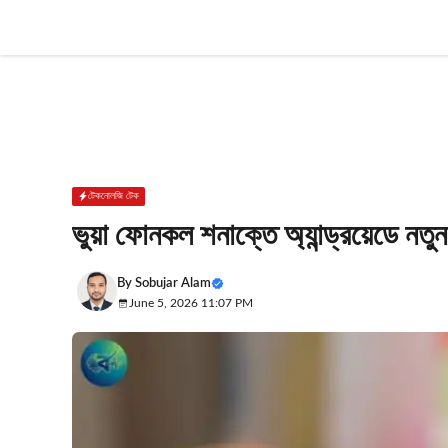
Skip
to
content
টেকনোলজি টেক
ভুয়া ফোনকল শনাক্তে অ্যান্ড্রয়েডে নতু
By
Sobujar Alam
June 5, 2026 11:07 PM