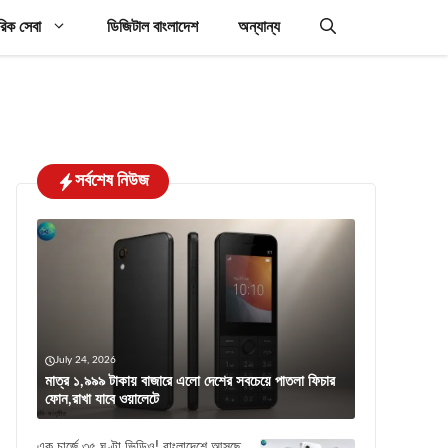
রিক সেবা
ডিজিটাল বাংলাদেশ
অন্যান্য
সর্বশেষ নিউজ
July 24, 2026
মাত্র ১,৯৯৯ টাকায় বাজারে এলো দেশের সবচেয়ে পাতলা ফিচার
ফোন,রাখা যাবে ওয়ালেটে
এক চার্জে ৩৫ ঘণ্টা ভিডিও! বাংলাদেশে আসছে