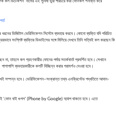
। ‘ফেক কল ডিটেকশন’ নামের এই সুবিধা ভুয়া পরিচয়ে করা ফোনকল শনাক্ত করে
শর্ত
শেষ ধরনের ডিজিটাল ভেরিফিকেশন সিস্টেম ব্যবহার করবে। কোনো ব্যক্তি যদি পরিচিত
য়ভাবে সংশ্লিষ্ট ব্যক্তির ডিভাইসের সঙ্গে মিলিয়ে দেখবে তিনি সত্যিই কল করছেন কি
েন না, তাহলে কল গ্রহণকারীর ফোনের পর্দায় সতর্কবার্তা প্রদর্শিত হবে। সেখানে
 পাশাপাশি ব্যবহারকারীকে কলটি বিচ্ছিন্ন করার পরামর্শও দেওয়া হবে।
রেখেই সম্পন্ন হবে। ভেরিফিকেশন–সংক্রান্ত তথ্য এনক্রিপ্টেড পদ্ধতিতে আদান-
োনেই ‘ফোন বাই গুগল’ (Phone by Google) অ্যাপ থাকতে হবে। এতে