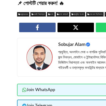
📌 পোস্টটি শেয়ার করুন! 🔥
অ্যান্ড্রয়েড
এআই নিরাপত্তা
গুগল
গুগল আপডেট
প্রযুক্তি সংবাদ
ফেক কল ডিটেকশন
Sobujar Alam
প্রযুক্তি, অনলাইন সেবা ও নাগরিক সুবিধ
জন্ম নিবন্ধন, মোবাইল ও ইন্টারনেটসহ বিভিন
ডিজিটাল নিরাপত্তা এবং অনলাইন আবেদন প্
গাইডধর্মী ও তথ্যসমৃদ্ধ কনটেন্টের মাধ্যম
Join WhatsApp
Join Telegram