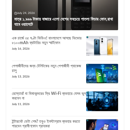
July 24, 2026
মাত্র ১,৯৯৯ টাকায় বাজারে এলো দেশের সবচেয়ে পাতলা ফিচার ফোন,রাখা
যাবে ওয়ালেটে
এক চার্জে ৩৫ ঘণ্টা ভিডিও! বাংলাদেশে আসছে ভিভোর
৮১০০mAh ব্যাটারির নতুন স্মার্টফোন
July 16, 2026
পেশাজীবীদের জন্য টেলিটকের নতুন পেশাজীবী প্যাকেজ
চালু
July 13, 2026
রেস্তোরাঁ বা বিমানবন্দরের ফ্রি Wi-Fi ব্যবহারে যেসব ভুল
করবেন না
July 11, 2026
ইন্টারনেট ডেটা শেষ? তবুও ইনস্টাগ্রাম ব্যবহার করতে
পারবেন গ্রামীণফোন গ্রাহকরা