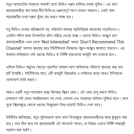
নতুন আপডেটের অন্যতম আকর্ষণ হলো ভিডিও দ্রুত চালিয়ে দেখার সুবিধা। এর ফলে
ব্যবহারকারীরা কম সময়ে দীর্ঘ ভিডিওর গুরুত্বপূর্ণ অংশ দেখতে পারবেন। একই সঙ্গে
প্রয়োজনীয় তথ্য দ্রুত খুঁজে বের করাও সহজ হবে।
শুধু ভিডিও দেখার অভিজ্ঞতাই নয়, পরিবর্তন আসছে প্রতিক্রিয়া জানানোর পদ্ধতিতেও।
এতদিন শর্টসে থাকা ডিসলাইক বাটন সরিয়ে দেওয়া হচ্ছে। কোনো ভিডিও অপছন্দ হলে
ব্যবহারকারীরা এখন থেকে ‘Not Interested’ অথবা ‘Don’t Recommend This
Channel’ অপশন ব্যবহার করে ইউটিউবকে নিজেদের পছন্দ-অপছন্দ জানাতে পারবেন। এর
মাধ্যমে ভবিষ্যতে সেই ধরনের ভিডিও বা নির্দিষ্ট চ্যানেলের কনটেন্ট কম দেখানো হবে।
এদিকে ভিডিও পছন্দের ক্ষেত্রে প্রচলিত থাম্বস আপ আইকনের পরিবর্তে ব্যবহার করা হবে
হার্ট ইমোজি। ইউটিউবের মতে, এটি কনটেন্ট ক্রিয়েটর ও দর্শকদের মধ্যে আরও ইতিবাচক
যোগাযোগ তৈরি করবে।
আরও একটি নতুন সংযোজন হচ্ছে ক্লিয়ার স্ক্রিন মোড। এই মোড চালু করলে ভিডিও
চলাকালে পর্দা থেকে সাময়িকভাবে সব লেখা, বোতাম এবং অন্যান্য আইকন লুকিয়ে যাবে। ফলে
পুরো স্ক্রিনজুড়ে কোনো ধরনের ভিজ্যুয়াল বিঘ্ন ছাড়াই ভিডিও দেখা যাবে।
ইউটিউব জানিয়েছে, নতুন সুবিধাগুলো ধাপে ধাপে বিশ্বজুড়ে ব্যবহারকারীদের জন্য উন্মুক্ত করা
হবে। তবে ঠিক কবে সব ব্যবহারকারী এই আপডেট পাবেন, সে বিষয়ে এখনো নির্দিষ্ট সময়সূচি
প্রকাশ করা হয়নি।