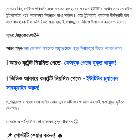
সামান্য কিছু সেটিংস পরিবর্তন এবং সচেতন ব্যবহারের মাধ্যমে ইউটিউব দেখার সময় মোবাইল
ইন্টারনেটের খরচ অনেকটাই নিয়ন্ত্রণে রাখা সম্ভব। এতে ইন্টারনেট প্যাকেজ দীর্ঘস্থায়ী হবে
এবং ব্যবহারকারীরা অতিরিক্ত খরচ ছাড়াই স্বাচ্ছন্দ্যে ভিডিও উপভোগ করতে পারবেন।
সূত্র: Jagonews24
আরও পড়ুন-
ভুয়া ফোনকল শনাক্তে অ্যান্ড্রয়েডে নতুন নিরাপত্তা ফিচার আনছে গুগল
ℹ️ আরও কন্টেন্ট নিয়মিত পেতে-
ফেসবুক পেজে যুক্ত থাকুন!
ℹ️ ভিডিও আকারে কনটেন্ট নিয়মিত পেতে –
ইউটিউব চ্যানেল
সাবস্ক্রাইব করুন!
👉🙏লেখার মধ্যে ভাষা জনিত কোন ভুল ত্রুটি হয়ে থাকলে অবশ্যই ক্ষমা সুন্দর দৃষ্টিতে
দেখবেন।
✅আজ এ পর্যন্তই ভালো থাকবেন সুস্থ থাকবেন 🤔
📌 পোস্টটি শেয়ার করুন! 🔥