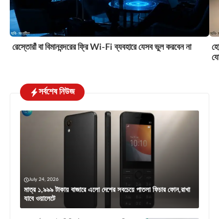
রেস্তোরাঁ বা বিমানবন্দরের ফ্রি Wi-Fi ব্যবহারে যেসব ভুল করবেন না
হো
য
সর্বশেষ নিউজ
July 24, 2026
মাত্র ১,৯৯৯ টাকায় বাজারে এলো দেশের সবচেয়ে পাতলা ফিচার ফোন,রাখা
যাবে ওয়ালেটে