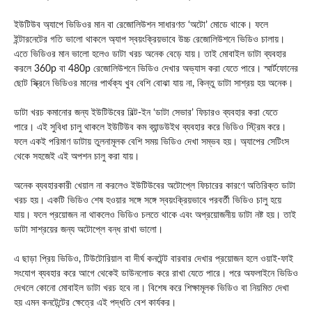
ইউটিউব অ্যাপে ভিডিওর মান বা রেজোলিউশন সাধারণত ‘অটো’ মোডে থাকে। ফলে
ইন্টারনেটের গতি ভালো থাকলে অ্যাপ স্বয়ংক্রিয়ভাবে উচ্চ রেজোলিউশনে ভিডিও চালায়।
এতে ভিডিওর মান ভালো হলেও ডাটা খরচ অনেক বেড়ে যায়। তাই মোবাইল ডাটা ব্যবহার
করলে 360p বা 480p রেজোলিউশনে ভিডিও দেখার অভ্যাস করা যেতে পারে। স্মার্টফোনের
ছোট স্ক্রিনে ভিডিওর মানের পার্থক্য খুব বেশি বোঝা যায় না, কিন্তু ডাটা সাশ্রয় হয় অনেক।
ডাটা খরচ কমানোর জন্য ইউটিউবের বিল্ট-ইন ‘ডাটা সেভার’ ফিচারও ব্যবহার করা যেতে
পারে। এই সুবিধা চালু থাকলে ইউটিউব কম ব্যান্ডউইথ ব্যবহার করে ভিডিও স্ট্রিম করে।
ফলে একই পরিমাণ ডাটায় তুলনামূলক বেশি সময় ভিডিও দেখা সম্ভব হয়। অ্যাপের সেটিংস
থেকে সহজেই এই অপশন চালু করা যায়।
অনেক ব্যবহারকারী খেয়াল না করলেও ইউটিউবের অটোপ্লে ফিচারের কারণে অতিরিক্ত ডাটা
খরচ হয়। একটি ভিডিও শেষ হওয়ার সঙ্গে সঙ্গে স্বয়ংক্রিয়ভাবে পরবর্তী ভিডিও চালু হয়ে
যায়। ফলে প্রয়োজন না থাকলেও ভিডিও চলতে থাকে এবং অপ্রয়োজনীয় ডাটা নষ্ট হয়। তাই
ডাটা সাশ্রয়ের জন্য অটোপ্লে বন্ধ রাখা ভালো।
এ ছাড়া প্রিয় ভিডিও, টিউটোরিয়াল বা দীর্ঘ কনটেন্ট বারবার দেখার প্রয়োজন হলে ওয়াই-ফাই
সংযোগ ব্যবহার করে আগে থেকেই ডাউনলোড করে রাখা যেতে পারে। পরে অফলাইনে ভিডিও
দেখলে কোনো মোবাইল ডাটা খরচ হবে না। বিশেষ করে শিক্ষামূলক ভিডিও বা নিয়মিত দেখা
হয় এমন কনটেন্টের ক্ষেত্রে এই পদ্ধতি বেশ কার্যকর।