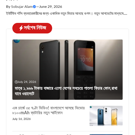
By
Sobujar Alam
—
June 29, 2026
ইউটিউব শর্টস ব্যবহারকারীদের জন্য একাধিক নতুন ফিচার আনছে গুগল। নতুন আপডেটের মাধ্যমে....
সর্বশেষ নিউজ
July 24, 2026
মাত্র ১,৯৯৯ টাকায় বাজারে এলো দেশের সবচেয়ে পাতলা ফিচার ফোন,রাখা
যাবে ওয়ালেটে
এক চার্জে ৩৫ ঘণ্টা ভিডিও! বাংলাদেশে আসছে ভিভোর
৮১০০mAh ব্যাটারির নতুন স্মার্টফোন
July 16, 2026