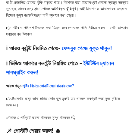
বা ঠাণ্ডাজনিত রোগের ঝুঁকি বাড়তে পারে। বিশেষত যারা ইতোমধ্যেই কোনো স্বাস্থ্য সমস্যায়
ভুগছেন, তাদের জন্য ঠান্ডা গোসল অতিরিক্ত ঝুঁকিপূর্ণ। তাই নিরাপদ ও আরামদায়ক অভ্যাস
হিসেবে কুসুম গরম/ঈষদুষ্ণ পানি ব্যবহার করা শ্রেয়।
👉 শরীর ও পরিবেশ উভয়ের কথা চিন্তা করে গোসলের পানি নির্বাচন করুন — সেটা আপনার
সবচেয়ে বড় উপকার।
ℹ️ আরও কন্টেন্ট নিয়মিত পেতে-
ফেসবুক পেজে যুক্ত থাকুন!
ℹ️ ভিডিও আকারে কনটেন্ট নিয়মিত পেতে –
ইউটিউব চ্যানেল
সাবস্ক্রাইব করুন!
আরও পড়ুন-
পুষ্টির বিচারে কোনটি সেরা রান্নার তেল?
👉🙏লেখার মধ্যে ভাষা জনিত কোন ভুল ত্রুটি হয়ে থাকলে অবশ্যই ক্ষমা সুন্দর দৃষ্টিতে
দেখবেন।
✅আজ এ পর্যন্তই ভালো থাকবেন সুস্থ থাকবেন 🤔
📌 পোস্টটি শেয়ার করুন! 🔥