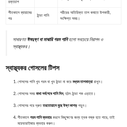
রক্তচাপ
শীতকালে ব্যায়ামের
শরীরের অতিরিক্ত তাপ কমাতে উপকারী,
ঠান্ডা পানি
পর
সংক্ষিপ্ত সময়।
সাধারণত
ঈষদুষ্ণ বা মাঝারি গরম পানি
হলো সবচেয়ে নিরাপদ ও
স্বাস্থ্যকর।
স্বাস্থ্যকর গোসলের টিপস
গোসলের পানি খুব গরম বা খুব ঠান্ডা না করে
মধ্যম তাপমাত্রা
রাখুন।
গোসলের সময়
মাথা সর্বশেষে পানি দিন
, হঠাৎ ঠান্ডা শক এড়াতে।
গোসলের পরে দ্রুত
তরতোয়ালে মুছে উষ্ণ কাপড়
পড়ুন।
শীতকালে
গরম পানি ব্যবহার
করলে কিছুক্ষণের জন্য ত্বক শুষ্ক হতে পারে, তাই
ময়েশ্চারাইজার ব্যবহার করুন।