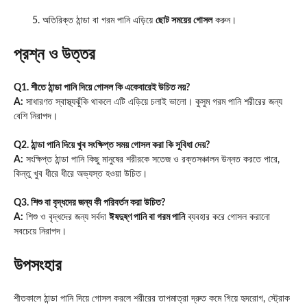
অতিরিক্ত ঠান্ডা বা গরম পানি এড়িয়ে
ছোট সময়ের গোসল
করুন।
প্রশ্ন ও উত্তর
Q1. শীতে ঠান্ডা পানি দিয়ে গোসল কি একেবারেই উচিত নয়?
A:
সাধারণত স্বাস্থ্যঝুঁকি থাকলে এটি এড়িয়ে চলাই ভালো। কুসুম গরম পানি শরীরের জন্য
বেশি নিরাপদ।
Q2. ঠান্ডা পানি দিয়ে খুব সংক্ষিপ্ত সময় গোসল করা কি সুবিধা দেয়?
A:
সংক্ষিপ্ত ঠান্ডা পানি কিছু মানুষের শরীরকে সতেজ ও রক্তসঞ্চালন উন্নত করতে পারে,
কিন্তু খুব ধীরে ধীরে অভ্যস্ত হওয়া উচিত।
Q3. শিশু বা বৃদ্ধদের জন্য কী পরিবর্তন করা উচিত?
A:
শিশু ও বৃদ্ধদের জন্য সর্বদা
ঈষদুষ্ণ পানি বা গরম পানি
ব্যবহার করে গোসল করানো
সবচেয়ে নিরাপদ।
উপসংহার
শীতকালে ঠান্ডা পানি দিয়ে গোসল করলে শরীরের তাপমাত্রা দ্রুত কমে গিয়ে হৃদরোগ, স্ট্রোক