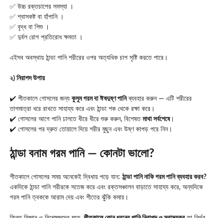
✅ উচ্চ রক্তচাপের সমস্যা ।
✅ শ্বাসকষ্ট বা হাঁপানি ।
✅ বৃদ্ধ বা শিশু ।
✅ দুর্বল রোগ প্রতিরোধ ক্ষমতা ।
এইসব অবস্থায় ঠান্ডা পানি শরীরের ওপর অত্যধিক চাপ সৃষ্টি করতে পারে।
২) নিরাপদ উপায়
✔️ শীতকালে গোসলের জন্য
কুসুম গরম বা ঈষদুষ্ণ পানি
ব্যবহার করুন — এটি শরীরের
তাপমাত্রা ধরে রাখতে সাহায্য করে এবং ঠান্ডা শক থেকে রক্ষা করে।
✔️ গোসলের আগে পানি ঢালতে ধীরে ধীরে শুরু করুন, বিশেষত
মাথা সর্বশেষে
।
✔️ গোসলের পর দ্রুত তোয়ালে দিয়ে শরীর মুছুন এবং উষ্ণ কাপড় পরে নিন।
ঠান্ডা বনাম গরম পানি — কোনটা ভালো?
শীতকালে গোসলের সময় অনেকেই দ্বিধায় পড়ে যান:
ঠান্ডা পানি নাকি গরম পানি ব্যবহার করব?
একদিকে ঠান্ডা পানি শরীরকে সতেজ করে এবং রক্তসঞ্চালন বাড়াতে সাহায্য করে, অন্যদিকে
গরম পানি ত্বককে আরাম দেয় এবং শীতের ঝুঁকি কমায়।