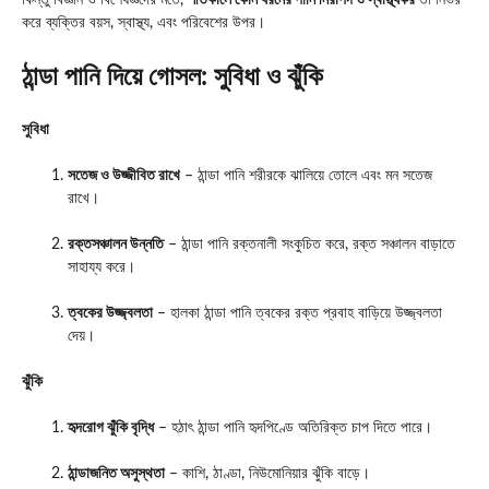
কিন্তু বিজ্ঞান ও বিশেষজ্ঞদের মতে,
শীতকালে কোন ধরনের পানি নিরাপদ ও স্বাস্থ্যকর
তা নির্ভর
করে ব্যক্তির বয়স, স্বাস্থ্য, এবং পরিবেশের উপর।
ঠান্ডা পানি দিয়ে গোসল: সুবিধা ও ঝুঁকি
সুবিধা
সতেজ ও উজ্জীবিত রাখে
– ঠান্ডা পানি শরীরকে ঝালিয়ে তোলে এবং মন সতেজ
রাখে।
রক্তসঞ্চালন উন্নতি
– ঠান্ডা পানি রক্তনালী সংকুচিত করে, রক্ত সঞ্চালন বাড়াতে
সাহায্য করে।
ত্বকের উজ্জ্বলতা
– হালকা ঠান্ডা পানি ত্বকের রক্ত প্রবাহ বাড়িয়ে উজ্জ্বলতা
দেয়।
ঝুঁকি
হৃদরোগ ঝুঁকি বৃদ্ধি
– হঠাৎ ঠান্ডা পানি হৃদপিণ্ডে অতিরিক্ত চাপ দিতে পারে।
ঠান্ডাজনিত অসুস্থতা
– কাশি, ঠাণ্ডা, নিউমোনিয়ার ঝুঁকি বাড়ে।