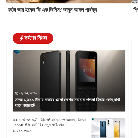
ফটো আর ইমেজ কি এক জিনিস? জানুন আসল পার্থক্য
শি
সর্বশেষ নিউজ
July 24, 2026
মাত্র ১,৯৯৯ টাকায় বাজারে এলো দেশের সবচেয়ে পাতলা ফিচার ফোন,রাখা
যাবে ওয়ালেটে
এক চার্জে ৩৫ ঘণ্টা ভিডিও! বাংলাদেশে আসছে ভিভোর
৮১০০mAh ব্যাটারির নতুন স্মার্টফোন
July 16, 2026