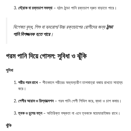
স্ট্রোক বা রক্তচাপ সমস্যা
– হঠাৎ ঠান্ডা পানি রক্তচাপ দ্রুত বাড়াতে পারে।
বিশেষত বৃদ্ধ, শিশু বা হৃদরোগ/উচ্চ রক্তচাপের রোগীদের জন্য
ঠান্ডা
পানি বিপজ্জনক হতে পারে
।
গরম পানি দিয়ে গোসল: সুবিধা ও ঝুঁকি
সুবিধা
শরীর গরম রাখে
– শীতকালে শরীরের অভ্যন্তরীণ তাপমাত্রা বজায় রাখতে সাহায্য
করে।
পেশীর আরাম ও রিল্যাক্সেশন
– গরম পানি পেশী শিথিল করে, ব্যথা ও চাপ কমায়।
ত্বক ও চুলের যত্ন
– অতিরিক্ত শুষ্কতা না এনে ত্বককে ময়েশ্চারাইজড রাখে।
ঝুঁকি