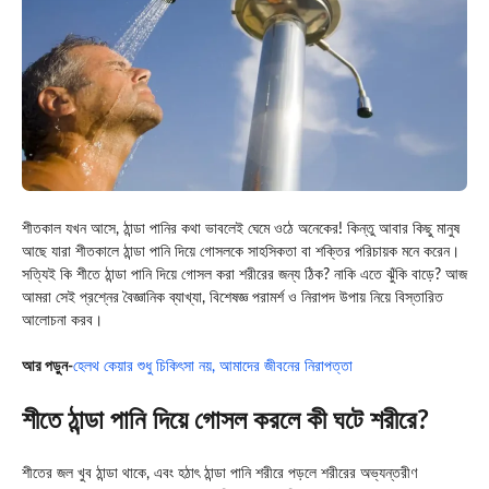
শীতকাল যখন আসে, ঠান্ডা পানির কথা ভাবলেই ঘেমে ওঠে অনেকের! কিন্তু আবার কিছু মানুষ
আছে যারা শীতকালে ঠান্ডা পানি দিয়ে গোসলকে সাহসিকতা বা শক্তির পরিচায়ক মনে করেন।
সত্যিই কি শীতে ঠান্ডা পানি দিয়ে গোসল করা শরীরের জন্য ঠিক? নাকি এতে ঝুঁকি বাড়ে? আজ
আমরা সেই প্রশ্নের বৈজ্ঞানিক ব্যাখ্যা, বিশেষজ্ঞ পরামর্শ ও নিরাপদ উপায় নিয়ে বিস্তারিত
আলোচনা করব।
আর পড়ুন-
হেলথ কেয়ার শুধু চিকিৎসা নয়, আমাদের জীবনের নিরাপত্তা
শীতে ঠান্ডা পানি দিয়ে গোসল করলে কী ঘটে শরীরে?
শীতের জল খুব ঠান্ডা থাকে, এবং হঠাৎ ঠান্ডা পানি শরীরে পড়লে শরীরের অভ্যন্তরীণ