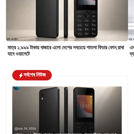
মাত্র ১,৯৯৯ টাকায় বাজারে এলো দেশের সবচেয়ে পাতলা ফিচার ফোন,রাখা
এক
যাবে ওয়ালেটে
ব্
সর্বশেষ নিউজ
July 24, 2026