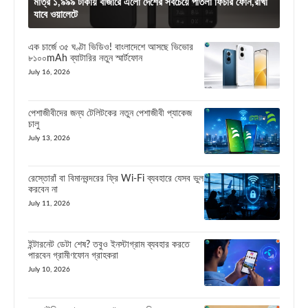
মাত্র ১,৯৯৯ টাকায় বাজারে এলো দেশের সবচেয়ে পাতলা ফিচার ফোন,রাখা
যাবে ওয়ালেটে
এক চার্জে ৩৫ ঘণ্টা ভিডিও! বাংলাদেশে আসছে ভিভোর
৮১০০mAh ব্যাটারির নতুন স্মার্টফোন
July 16, 2026
পেশাজীবীদের জন্য টেলিটকের নতুন পেশাজীবী প্যাকেজ
চালু
July 13, 2026
রেস্তোরাঁ বা বিমানবন্দরের ফ্রি Wi-Fi ব্যবহারে যেসব ভুল
করবেন না
July 11, 2026
ইন্টারনেট ডেটা শেষ? তবুও ইনস্টাগ্রাম ব্যবহার করতে
পারবেন গ্রামীণফোন গ্রাহকরা
July 10, 2026