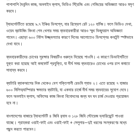
পাশাপাশি দৈনন্দিন কাজ, অনলাইন ক্লাস, ভিডিও স্ট্রিমিং এবং গেমিংয়ের অভিজ্ঞতা আরও মসৃণ
করবে।
ট্যাবলেটটিতে রয়েছে ৯.৭ ইঞ্চির ডিসপ্লে, যার রিফ্রেশ রেট ১২০ হার্টজ। ফলে ভিডিও দেখা,
ওয়েব ব্রাউজিং কিংবা গেম খেলার সময় ব্যবহারকারীরা আরও স্মুথ ভিজ্যুয়াল অভিজ্ঞতা
পাবেন। এছাড়া ৬০০ নিটস উজ্জ্বলতার কারণে দিনের আলোতেও ডিসপ্লের কনটেন্ট স্পষ্টভাবে
দেখা যাবে।
ব্যবহারকারীদের চোখের সুরক্ষার বিষয়টিও গুরুত্ব দিয়েছে শাওমি। এ কারণে ডিভাইসটিতে
যুক্ত করা হয়েছে আই কমফোর্ট প্রযুক্তি, যা দীর্ঘ সময় ব্যবহারেও চোখের ওপর চাপ কমাতে
সাহায্য করবে।
ব্যাটারি ব্যাকআপের দিক থেকেও বেশ শক্তিশালী রেডমি প্যাড ২। এতে রয়েছে ৭ হাজার
৬০০ মিলিঅ্যাম্পিয়ার ক্ষমতার ব্যাটারি, যা একবার চার্জে দীর্ঘ সময় ব্যবহারের সুযোগ দেবে।
ফলে অনলাইন ক্লাস, অফিসের কাজ কিংবা বিনোদনের জন্য ঘন ঘন চার্জ দেওয়ার প্রয়োজন
হবে না।
বাংলাদেশের বাজারে ট্যাবলেটটি ৪ জিবি র‍্যাম ও ১২৮ জিবি স্টোরেজ ভ্যারিয়েন্টে পাওয়া
যাচ্ছে। গ্রাহকরা ওয়াই-ফাই এবং ওয়াই-ফাই + সেলুলার—দুই ধরনের সংস্করণের মধ্যে
পছন্দ করতে পারবেন।