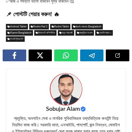
✅আজ এ পর্যন্তই ভালো থাকবেন সুস্থ থাকবেন 🤔
📌 পোস্টটি শেয়ার করুন! 🔥
Android Tablet
Redmi Pad 2
Redmi Tablet
tech news Bangladesh
Xiaomi Bangladesh
ট্যাবলেট কম্পিউটার
নতুন গ্যাজেট
প্রযুক্তি সংবাদ
রেডমি প্যাড ২
শাওমি ট্যাবলেট
Sobujar Alam
প্রযুক্তি, অনলাইন সেবা ও নাগরিক সুবিধাবিষয়ক তথ্যভিত্তিক কনটেন্ট নিয়ে
নিয়মিত কাজ করি। সরকারি ভাতা, এনআইডি, পাসপোর্ট, জন্ম নিবন্ধন, মোবাইল
ও ইন্টারনেটসহ বিভিন্ন গুরুত্বপূর্ণ সেবা সহজ ভাষায় সবার কাছে তুলে ধরার চেষ্টা