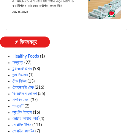
এনআইডিতে নাম-বয়স সংশোধনে নতুন নিয়ম, ৬
ক্যাটাগরির আবেদন স্থগিত করল ইসি
July 8, 2026
⚡ বিভাগসমূহ
Healthy Foods
(1)
অন্যান্য
(97)
ইন্টারনেট টিপস
(98)
জন্ম নিবন্ধন
(1)
টেক নিউজ
(13)
টেকনোলজি টেক
(216)
ডিজিটাল বাংলাদেশ
(55)
নাগরিক সেবা
(37)
পাসপোর্ট
(2)
ব্যাংকিং ইনফো
(16)
ভোটার আইডি কার্ড
(4)
মোবাইল টিপস
(111)
মোবাইল ব্যাংকিং
(7)