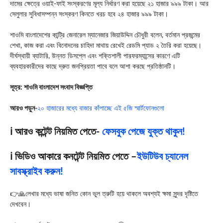
দামের ক্ষেত্রে ওয়াই-ফাই সংস্করণের মূল্য নির্ধারণ করা হয়েছে ২১ হাজার ৯৯৯ টাকা। আর
সেলুলার সুবিধাসম্পন্ন সংস্করণ কিনতে খরচ হবে ২৪ হাজার ৯৯৯ টাকা।
শাওমি বাংলাদেশের কান্ট্রি জেনারেল ম্যানেজার জিয়াউদ্দিন চৌধুরী বলেন, বর্তমান প্রজন্মের
শেখা, কাজ করা এবং বিনোদনের চাহিদা মাথায় রেখেই রেডমি প্যাড ২ তৈরি করা হয়েছে।
দীর্ঘস্থায়ী ব্যাটারি, উন্নত ডিসপ্লে এবং শক্তিশালী পারফরম্যান্সের কারণে এটি
ব্যবহারকারীদের কাছে দ্রুত জনপ্রিয়তা পাবে বলে আশা করছে প্রতিষ্ঠানটি।
সূত্র: শাওমি বাংলাদেশ সংবাদ বিজ্ঞপ্তি
আরও পড়ুন-
২০ হাজারের মধ্যে বাজার কাঁপাচ্ছে এই ৫জি স্মার্টফোনগুলো
ℹ️ আরও কন্টেন্ট নিয়মিত পেতে-
ফেসবুক পেজে যুক্ত থাকুন!
ℹ️ ভিডিও আকারে কনটেন্ট নিয়মিত পেতে –
ইউটিউব চ্যানেল
সাবস্ক্রাইব করুন!
👉🙏লেখার মধ্যে ভাষা জনিত কোন ভুল ত্রুটি হয়ে থাকলে অবশ্যই ক্ষমা সুন্দর দৃষ্টিতে
দেখবেন।