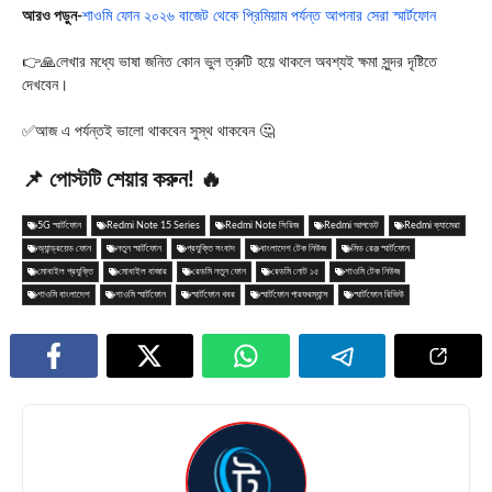
আরও পড়ুন-
শাওমি ফোন ২০২৬ বাজেট থেকে প্রিমিয়াম পর্যন্ত আপনার সেরা স্মার্টফোন
👉🙏লেখার মধ্যে ভাষা জনিত কোন ভুল ত্রুটি হয়ে থাকলে অবশ্যই ক্ষমা সুন্দর দৃষ্টিতে
দেখবেন।
✅আজ এ পর্যন্তই ভালো থাকবেন সুস্থ থাকবেন 🤔
📌 পোস্টটি শেয়ার করুন! 🔥
5G স্মার্টফোন
Redmi Note 15 Series
Redmi Note সিরিজ
Redmi আপডেট
Redmi ক্যামেরা
অ্যান্ড্রয়েড ফোন
নতুন স্মার্টফোন
প্রযুক্তি সংবাদ
বাংলাদেশ টেক নিউজ
মিড রেঞ্জ স্মার্টফোন
মোবাইল প্রযুক্তি
মোবাইল বাজার
রেডমি নতুন ফোন
রেডমি নোট ১৫
শাওমি টেক নিউজ
শাওমি বাংলাদেশ
শাওমি স্মার্টফোন
স্মার্টফোন খবর
স্মার্টফোন পারফরম্যান্স
স্মার্টফোন রিভিউ