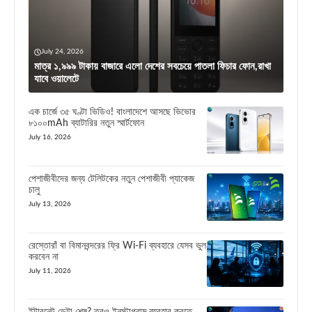
July 24, 2026
মাত্র ১,৯৯৯ টাকায় বাজারে এলো দেশের সবচেয়ে পাতলা ফিচার ফোন,রাখা
যাবে ওয়ালেটে
এক চার্জে ৩৫ ঘণ্টা ভিডিও! বাংলাদেশে আসছে ভিভোর
৮১০০mAh ব্যাটারির নতুন স্মার্টফোন
July 16, 2026
পেশাজীবীদের জন্য টেলিটকের নতুন পেশাজীবী প্যাকেজ
চালু
July 13, 2026
রেস্তোরাঁ বা বিমানবন্দরের ফ্রি Wi-Fi ব্যবহারে যেসব ভুল
করবেন না
July 11, 2026