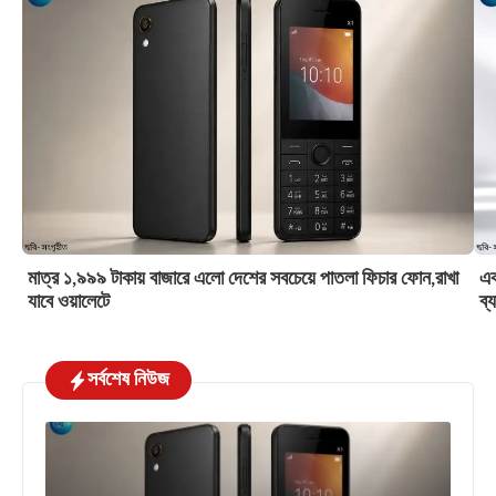
মাত্র ১,৯৯৯ টাকায় বাজারে এলো দেশের সবচেয়ে পাতলা ফিচার ফোন,রাখা
এক
যাবে ওয়ালেটে
ব্
সর্বশেষ নিউজ