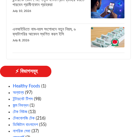
ইন্টারনেট ডেটা শেষ? তবুও ইনস্টাগ্রাম ব্যবহার করতে
পারবেন গ্রামীণফোন গ্রাহকরা
July 10, 2026
এনআইডিতে নাম-বয়স সংশোধনে নতুন নিয়ম, ৬
ক্যাটাগরির আবেদন স্থগিত করল ইসি
July 8, 2026
⚡ বিভাগসমূহ
Healthy Foods
(1)
অন্যান্য
(97)
ইন্টারনেট টিপস
(98)
জন্ম নিবন্ধন
(1)
টেক নিউজ
(13)
টেকনোলজি টেক
(216)
ডিজিটাল বাংলাদেশ
(55)
নাগরিক সেবা
(37)